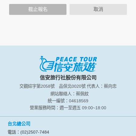
策，其資料處理措施不適用於本公司隱私權保護政策。
您個人在本網站上的聊天室或討論區中任意公開個人資料的行
截止報名
取消
為，在非經加密的保護下，亦不適用於本公司隱私權保護政
策。
資料的蒐集與使用方式:
為了在本網站提供您最佳的互動性服務，可能會請您提供相關
個人的資料，其範圍如下：
本網站在您使用服務信箱、問卷調查等互動性功能時，會保留
您所提供的姓名、電子郵件地址、聯絡方式及使用時間等。
於一般瀏覽時，伺服器會自行記錄相關行徑，包括您使用連線
設備的 IP 位址、使用時間、使用的瀏覽器、瀏覽及點選資料記
錄等，做為我們增進網站服務的參考依據，此記錄為內部應
信安旅行社股份有限公司
用，決不對外公布。
交觀綜字第2058號
品保北0020號
代表人：蔡向忠
為提供精確的服務，我們會將收集的問卷調查內容進行統計與
分析，分析結果之統計數據或說明文字呈現，除供內部研究
網站聯絡人：蔡佩紋
外，我們會視需要公佈統計數據及說明文字，但不涉及特定個
統一編號：04618569
人之資料。
營業服務時間：週一至週五 09:00~18:00
除非取得您的同意或其他法令之特別規定，本網站絕不會將您
的個人資料揭露予第三人或使用於蒐集目的以外之其他用途。
台北總公司
在您於本網站註冊帳號、使用本網站相關產品、服務、活動或
贈獎時，本網站會收集您的個人識別資料，本網站也可以從商
電話：(02)2507-7484
業夥伴處取得個人資料。