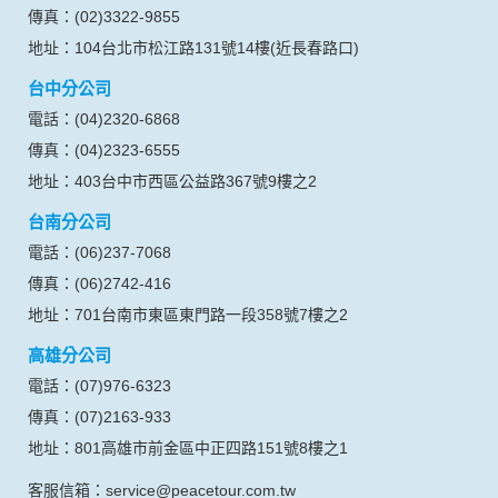
傳真：(02)3322-9855
當客戶在本網站註冊時，我們會取得您的姓名、電話、住址、
身份證字號、電子郵件、出生日期、性別、行業等相關資料，
地址：104台北市松江路131號14樓(近長春路口)
當您註冊成功，並登入使用我們的服務後，我們即取得您的資
台中分公司
料。註冊時，本網站取得您的姓名、電話、住址、身份證字
號、電子郵件、出生日期、性別、行業等相關資料，當您註冊
電話：(04)2320-6868
成功，並登入使用我們的服務後，本網站即取得您的資料。
傳真：(04)2323-6555
其他除了上述，會保留您在上網瀏覽或查詢時，伺服器自行產
生的相關記錄，包括您使用連線設備的 IP 位址、使用時間、使
地址：403台中市西區公益路367號9樓之2
用的瀏覽器、瀏覽及點選資料紀錄等。本網站會對個別連線者
台南分公司
的瀏覽器予以標示，歸納使用者瀏覽器在本網站內部所瀏覽的
網頁，除非您願意告知您的個人資料，否則本網站不會也無法
電話：(06)237-7068
將此項記錄和您對應。請您注意，在本網站網刊登廣告之廠
傳真：(06)2742-416
商，或與連結本網站，也可能蒐集您個人的資料。對於您主動
提供的個人資訊，這些廣告廠商、或連結網站有其個別的私權
地址：701台南市東區東門路一段358號7樓之2
保護政策，其資料處理措施不適用本網站隱私權保護政策，本
高雄分公司
公司不負任何連帶責任。
本網站將在事前或註冊登錄取得您的同意後，傳送商業性資料
電話：(07)976-6323
或電子郵件給您。本公司除了在該資料或電子郵件上註明是由
傳真：(07)2163-933
本公司發送，也會在該資料或電子郵件上提供您能隨時停止接
收這些資料或電子郵件的方法及說明。
地址：801高雄市前金區中正四路151號8樓之1
客服信箱：service@peacetour.com.tw
資料使用: