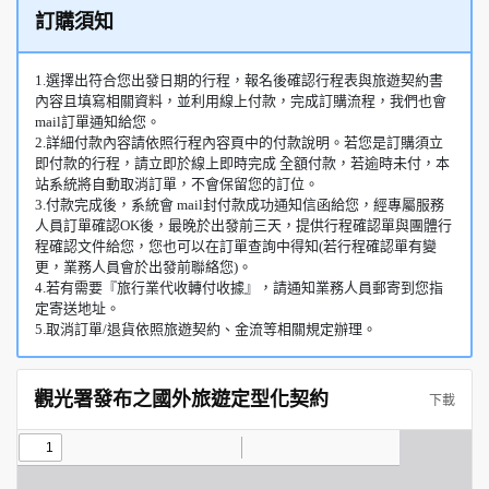
訂購須知
1.選擇出符合您出發日期的行程，報名後確認行程表與旅遊契約書
內容且填寫相關資料，並利用線上付款，完成訂購流程，我們也會
mail訂單通知給您。
2.詳細付款內容請依照行程內容頁中的付款說明。若您是訂購須立
即付款的行程，請立即於線上即時完成 全額付款，若逾時未付，本
站系統將自動取消訂單，不會保留您的訂位。
3.付款完成後，系統會 mail封付款成功通知信函給您，經專屬服務
人員訂單確認OK後，最晚於出發前三天，提供行程確認單與團體行
程確認文件給您，您也可以在訂單查詢中得知(若行程確認單有變
更，業務人員會於出發前聯絡您)。
4.若有需要『旅行業代收轉付收據』，請通知業務人員郵寄到您指
定寄送地址。
5.取消訂單/退貨依照旅遊契約、金流等相關規定辦理。
觀光署發布之國外旅遊定型化契約
下載