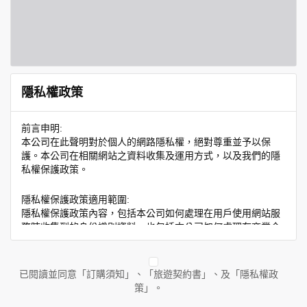
隱私權政策
前言申明:
本公司在此聲明對於個人的網路隱私權，絕對尊重並予以保
護。本公司在相關網站之資料收集及運用方式，以及我們的隱
私權保護政策。
隱私權保護政策適用範圍:
隱私權保護政策內容，包括本公司如何處理在用戶使用網站服
務時收集到的身份識別資料，也包括本公司如何處理在商業合
作與本公司合作時分享的任何身份識別資料。隱私權保護政策
不適用於本公司以外的公司或網站群，與非本站所僱用或管理
人員。例如您透過本公司旗下網站上的廣告廠商連結，這些置
已閱讀並同意「訂購須知」、「旅遊契約書」、及「隱私權政
放連結的廠商也可能蒐集您個人的資料。對於您主動提供的個
策」。
人資訊，這些廣告廠商或連結網站有其個別的隱私權保護政