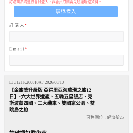
訂購商品請進行會員登入，非會員訂購需先驗證聯絡資料。
驗證/登入
訂 購 人
E m a i l
LJU12TK260810A / 2026/08/10
【金旅獎升級版 亞得里亞海璀璨之旅12
日】~六大世界遺產、五晚五星飯店、克
斯波蒙四國、三大纜車、雙國家公園、雙
跳島之旅
可售團位：經濟艙
25