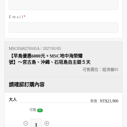
E m a i l
MSC0500270105A / 2027/01/05
【早鳥優惠6000元。MSC地中海榮耀
號】～宮古島、沖繩、石垣島自主遊５天
可售團位：經濟艙
95
請確認訂購內容
大人
NT$23,900
可售
95
1