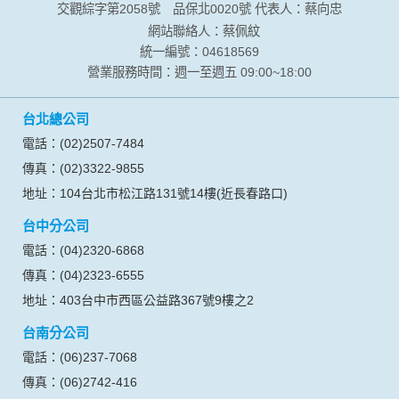
交觀綜字第2058號
品保北0020號
代表人：蔡向忠
為提供精確的服務，我們會將收集的問卷調查內容進行統計與
分析，分析結果之統計數據或說明文字呈現，除供內部研究
網站聯絡人：蔡佩紋
外，我們會視需要公佈統計數據及說明文字，但不涉及特定個
統一編號：04618569
人之資料。
營業服務時間：週一至週五 09:00~18:00
除非取得您的同意或其他法令之特別規定，本網站絕不會將您
的個人資料揭露予第三人或使用於蒐集目的以外之其他用途。
台北總公司
在您於本網站註冊帳號、使用本網站相關產品、服務、活動或
贈獎時，本網站會收集您的個人識別資料，本網站也可以從商
電話：(02)2507-7484
業夥伴處取得個人資料。
傳真：(02)3322-9855
當客戶在本網站註冊時，我們會取得您的姓名、電話、住址、
身份證字號、電子郵件、出生日期、性別、行業等相關資料，
地址：104台北市松江路131號14樓(近長春路口)
當您註冊成功，並登入使用我們的服務後，我們即取得您的資
台中分公司
料。註冊時，本網站取得您的姓名、電話、住址、身份證字
號、電子郵件、出生日期、性別、行業等相關資料，當您註冊
電話：(04)2320-6868
成功，並登入使用我們的服務後，本網站即取得您的資料。
傳真：(04)2323-6555
其他除了上述，會保留您在上網瀏覽或查詢時，伺服器自行產
生的相關記錄，包括您使用連線設備的 IP 位址、使用時間、使
地址：403台中市西區公益路367號9樓之2
用的瀏覽器、瀏覽及點選資料紀錄等。本網站會對個別連線者
台南分公司
的瀏覽器予以標示，歸納使用者瀏覽器在本網站內部所瀏覽的
網頁，除非您願意告知您的個人資料，否則本網站不會也無法
電話：(06)237-7068
將此項記錄和您對應。請您注意，在本網站網刊登廣告之廠
傳真：(06)2742-416
商，或與連結本網站，也可能蒐集您個人的資料。對於您主動