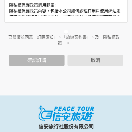
隱私權保護政策適用範圍:
隱私權保護政策內容，包括本公司如何處理在用戶使用網站服
務時收集到的身份識別資料，也包括本公司如何處理在商業合
作與本公司合作時分享的任何身份識別資料。隱私權保護政策
不適用於本公司以外的公司或網站群，與非本站所僱用或管理
人員。例如您透過本公司旗下網站上的廣告廠商連結，這些置
已閱讀並同意「訂購須知」、「旅遊契約書」、及「隱私權政
放連結的廠商也可能蒐集您個人的資料。對於您主動提供的個
策」。
人資訊，這些廣告廠商或連結網站有其個別的隱私權保護政
策，其資料處理措施不適用於本公司隱私權保護政策。
您個人在本網站上的聊天室或討論區中任意公開個人資料的行
確認訂購
取消
為，在非經加密的保護下，亦不適用於本公司隱私權保護政
策。
資料的蒐集與使用方式:
為了在本網站提供您最佳的互動性服務，可能會請您提供相關
個人的資料，其範圍如下：
本網站在您使用服務信箱、問卷調查等互動性功能時，會保留
您所提供的姓名、電子郵件地址、聯絡方式及使用時間等。
於一般瀏覽時，伺服器會自行記錄相關行徑，包括您使用連線
設備的 IP 位址、使用時間、使用的瀏覽器、瀏覽及點選資料記
錄等，做為我們增進網站服務的參考依據，此記錄為內部應
信安旅行社股份有限公司
用，決不對外公布。