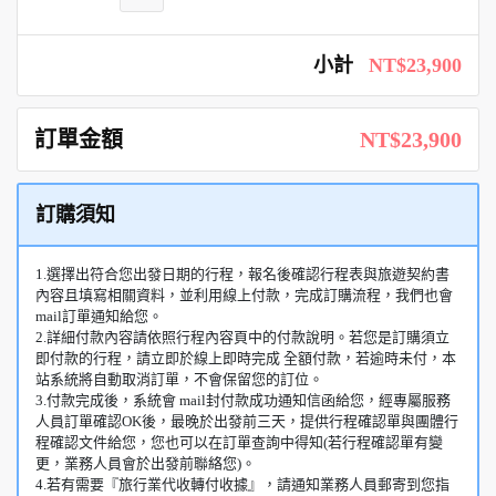
小計
NT$23,900
訂單金額
NT$23,900
訂購須知
1.選擇出符合您出發日期的行程，報名後確認行程表與旅遊契約書
內容且填寫相關資料，並利用線上付款，完成訂購流程，我們也會
mail訂單通知給您。
2.詳細付款內容請依照行程內容頁中的付款說明。若您是訂購須立
即付款的行程，請立即於線上即時完成 全額付款，若逾時未付，本
站系統將自動取消訂單，不會保留您的訂位。
3.付款完成後，系統會 mail封付款成功通知信函給您，經專屬服務
人員訂單確認OK後，最晚於出發前三天，提供行程確認單與團體行
程確認文件給您，您也可以在訂單查詢中得知(若行程確認單有變
更，業務人員會於出發前聯絡您)。
4.若有需要『旅行業代收轉付收據』，請通知業務人員郵寄到您指