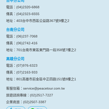
台中分公司
料。註冊時，本網站取得您的姓名、電話、住址、身份證字
號、電子郵件、出生日期、性別、行業等相關資料，當您註冊
電話：(04)2320-6868
成功，並登入使用我們的服務後，本網站即取得您的資料。
傳真：(04)2323-6555
其他除了上述，會保留您在上網瀏覽或查詢時，伺服器自行產
生的相關記錄，包括您使用連線設備的 IP 位址、使用時間、使
地址：403台中市西區公益路367號9樓之2
用的瀏覽器、瀏覽及點選資料紀錄等。本網站會對個別連線者
台南分公司
的瀏覽器予以標示，歸納使用者瀏覽器在本網站內部所瀏覽的
網頁，除非您願意告知您的個人資料，否則本網站不會也無法
電話：(06)237-7068
將此項記錄和您對應。請您注意，在本網站網刊登廣告之廠
傳真：(06)2742-416
商，或與連結本網站，也可能蒐集您個人的資料。對於您主動
提供的個人資訊，這些廣告廠商、或連結網站有其個別的私權
地址：701台南市東區東門路一段358號7樓之2
保護政策，其資料處理措施不適用本網站隱私權保護政策，本
高雄分公司
公司不負任何連帶責任。
本網站將在事前或註冊登錄取得您的同意後，傳送商業性資料
電話：(07)976-6323
或電子郵件給您。本公司除了在該資料或電子郵件上註明是由
傳真：(07)2163-933
本公司發送，也會在該資料或電子郵件上提供您能隨時停止接
收這些資料或電子郵件的方法及說明。
地址：801高雄市前金區中正四路151號8樓之1
客服信箱：service@peacetour.com.tw
資料使用:
本公司不會向任何人出售或出借您的個人識別資料。
旅遊諮詢專線：(02)2517-7227
在以下情況下， 本公司會向其他人士或公司提供您的個人識別
企業商旅：(02)2507-3387
資料：
1.遵守法令或政府機關的要求；或我們發覺您在網站上的行為