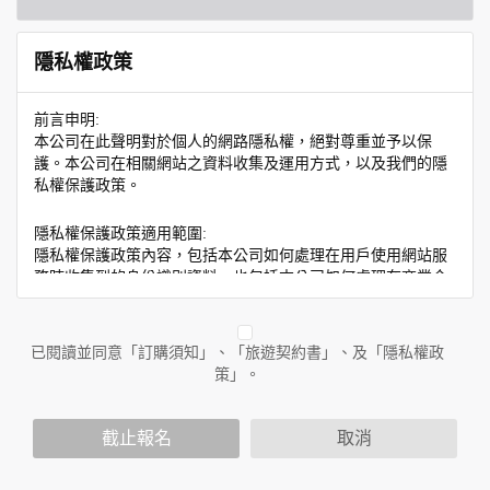
隱私權政策
前言申明:
本公司在此聲明對於個人的網路隱私權，絕對尊重並予以保
護。本公司在相關網站之資料收集及運用方式，以及我們的隱
私權保護政策。
隱私權保護政策適用範圍:
隱私權保護政策內容，包括本公司如何處理在用戶使用網站服
務時收集到的身份識別資料，也包括本公司如何處理在商業合
作與本公司合作時分享的任何身份識別資料。隱私權保護政策
不適用於本公司以外的公司或網站群，與非本站所僱用或管理
人員。例如您透過本公司旗下網站上的廣告廠商連結，這些置
已閱讀並同意「訂購須知」、「旅遊契約書」、及「隱私權政
放連結的廠商也可能蒐集您個人的資料。對於您主動提供的個
策」。
人資訊，這些廣告廠商或連結網站有其個別的隱私權保護政
策，其資料處理措施不適用於本公司隱私權保護政策。
您個人在本網站上的聊天室或討論區中任意公開個人資料的行
截止報名
取消
為，在非經加密的保護下，亦不適用於本公司隱私權保護政
策。