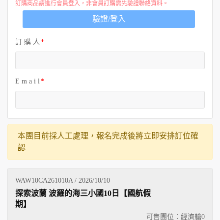
訂購商品請進行會員登入，非會員訂購需先驗證聯絡資料。
驗證/登入
訂 購 人
E m a i l
本團目前採人工處理，報名完成後將立即安排訂位確
認
WAW10CA261010A / 2026/10/10
探索波蘭 波羅的海三小國10日【國航假
期】
可售團位：經濟艙
0