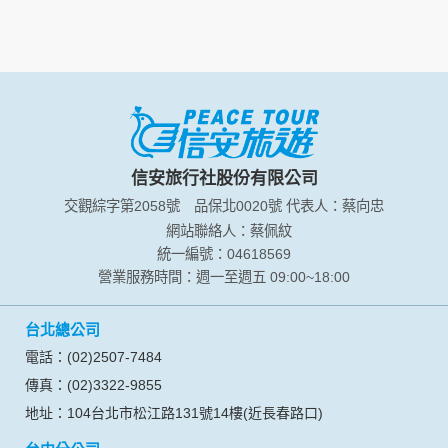
資料的蒐集與使用方式:
為了在本網站提供您最佳的互動性服務，可能會請您提供相關
個人的資料，其範圍如下：
本網站在您使用服務信箱、問卷調查等互動性功能時，會保留
您所提供的姓名、電子郵件地址、聯絡方式及使用時間等。
於一般瀏覽時，伺服器會自行記錄相關行徑，包括您使用連線
設備的 IP 位址、使用時間、使用的瀏覽器、瀏覽及點選資料記
錄等，做為我們增進網站服務的參考依據，此記錄為內部應
信安旅行社股份有限公司
用，決不對外公布。
交觀綜字第2058號
品保北0020號
代表人：蔡向忠
為提供精確的服務，我們會將收集的問卷調查內容進行統計與
分析，分析結果之統計數據或說明文字呈現，除供內部研究
網站聯絡人：蔡佩紋
外，我們會視需要公佈統計數據及說明文字，但不涉及特定個
統一編號：04618569
人之資料。
營業服務時間：週一至週五 09:00~18:00
除非取得您的同意或其他法令之特別規定，本網站絕不會將您
的個人資料揭露予第三人或使用於蒐集目的以外之其他用途。
台北總公司
在您於本網站註冊帳號、使用本網站相關產品、服務、活動或
贈獎時，本網站會收集您的個人識別資料，本網站也可以從商
電話：(02)2507-7484
業夥伴處取得個人資料。
傳真：(02)3322-9855
當客戶在本網站註冊時，我們會取得您的姓名、電話、住址、
身份證字號、電子郵件、出生日期、性別、行業等相關資料，
地址：104台北市松江路131號14樓(近長春路口)
當您註冊成功，並登入使用我們的服務後，我們即取得您的資