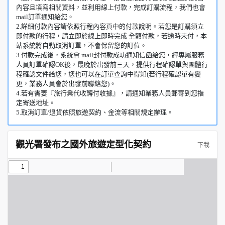
內容且填寫相關資料，並利用線上付款，完成訂購流程，我們也會
mail訂單通知給您。
2.詳細付款內容請依照行程內容頁中的付款說明。若您是訂購須立
即付款的行程，請立即於線上即時完成 全額付款，若逾時未付，本
站系統將自動取消訂單，不會保留您的訂位。
3.付款完成後，系統會 mail封付款成功通知信函給您，經專屬服務
人員訂單確認OK後，最晚於出發前三天，提供行程確認單與團體行
程確認文件給您，您也可以在訂單查詢中得知(若行程確認單有變
更，業務人員會於出發前聯絡您)。
4.若有需要『旅行業代收轉付收據』，請通知業務人員郵寄到您指
定寄送地址。
5.取消訂單/退貨依照旅遊契約、金流等相關規定辦理。
觀光署發布之國外旅遊定型化契約
下載