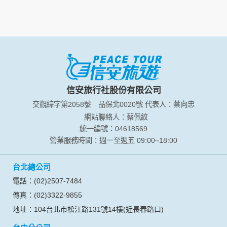
資料的蒐集與使用方式:
為了在本網站提供您最佳的互動性服務，可能會請您提供相關
個人的資料，其範圍如下：
本網站在您使用服務信箱、問卷調查等互動性功能時，會保留
您所提供的姓名、電子郵件地址、聯絡方式及使用時間等。
於一般瀏覽時，伺服器會自行記錄相關行徑，包括您使用連線
設備的 IP 位址、使用時間、使用的瀏覽器、瀏覽及點選資料記
錄等，做為我們增進網站服務的參考依據，此記錄為內部應
信安旅行社股份有限公司
用，決不對外公布。
交觀綜字第2058號
品保北0020號
代表人：蔡向忠
為提供精確的服務，我們會將收集的問卷調查內容進行統計與
分析，分析結果之統計數據或說明文字呈現，除供內部研究
網站聯絡人：蔡佩紋
外，我們會視需要公佈統計數據及說明文字，但不涉及特定個
統一編號：04618569
人之資料。
營業服務時間：週一至週五 09:00~18:00
除非取得您的同意或其他法令之特別規定，本網站絕不會將您
的個人資料揭露予第三人或使用於蒐集目的以外之其他用途。
台北總公司
在您於本網站註冊帳號、使用本網站相關產品、服務、活動或
贈獎時，本網站會收集您的個人識別資料，本網站也可以從商
電話：(02)2507-7484
業夥伴處取得個人資料。
傳真：(02)3322-9855
當客戶在本網站註冊時，我們會取得您的姓名、電話、住址、
身份證字號、電子郵件、出生日期、性別、行業等相關資料，
地址：104台北市松江路131號14樓(近長春路口)
當您註冊成功，並登入使用我們的服務後，我們即取得您的資