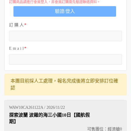
訂購商品請進行會員登入，非會員訂購需先驗證聯絡資料。
驗證/登入
訂 購 人
E m a i l
本團目前採人工處理，報名完成後將立即安排訂位確
認
WAW10CA261122A / 2026/11/22
探索波蘭 波羅的海三小國10日【國航假
期】
可售團位：經濟艙
0