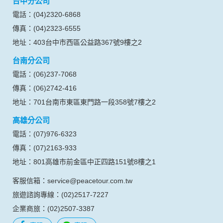
台中分公司
料。註冊時，本網站取得您的姓名、電話、住址、身份證字
號、電子郵件、出生日期、性別、行業等相關資料，當您註冊
電話：(04)2320-6868
成功，並登入使用我們的服務後，本網站即取得您的資料。
傳真：(04)2323-6555
其他除了上述，會保留您在上網瀏覽或查詢時，伺服器自行產
生的相關記錄，包括您使用連線設備的 IP 位址、使用時間、使
地址：403台中市西區公益路367號9樓之2
用的瀏覽器、瀏覽及點選資料紀錄等。本網站會對個別連線者
台南分公司
的瀏覽器予以標示，歸納使用者瀏覽器在本網站內部所瀏覽的
網頁，除非您願意告知您的個人資料，否則本網站不會也無法
電話：(06)237-7068
將此項記錄和您對應。請您注意，在本網站網刊登廣告之廠
傳真：(06)2742-416
商，或與連結本網站，也可能蒐集您個人的資料。對於您主動
提供的個人資訊，這些廣告廠商、或連結網站有其個別的私權
地址：701台南市東區東門路一段358號7樓之2
保護政策，其資料處理措施不適用本網站隱私權保護政策，本
高雄分公司
公司不負任何連帶責任。
本網站將在事前或註冊登錄取得您的同意後，傳送商業性資料
電話：(07)976-6323
或電子郵件給您。本公司除了在該資料或電子郵件上註明是由
傳真：(07)2163-933
本公司發送，也會在該資料或電子郵件上提供您能隨時停止接
收這些資料或電子郵件的方法及說明。
地址：801高雄市前金區中正四路151號8樓之1
客服信箱：service@peacetour.com.tw
資料使用:
本公司不會向任何人出售或出借您的個人識別資料。
旅遊諮詢專線：(02)2517-7227
在以下情況下， 本公司會向其他人士或公司提供您的個人識別
企業商旅：(02)2507-3387
資料：
1.遵守法令或政府機關的要求；或我們發覺您在網站上的行為