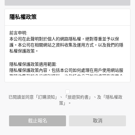
隱私權政策
前言申明:
本公司在此聲明對於個人的網路隱私權，絕對尊重並予以保
護。本公司在相關網站之資料收集及運用方式，以及我們的隱
私權保護政策。
隱私權保護政策適用範圍:
隱私權保護政策內容，包括本公司如何處理在用戶使用網站服
務時收集到的身份識別資料，也包括本公司如何處理在商業合
作與本公司合作時分享的任何身份識別資料。隱私權保護政策
不適用於本公司以外的公司或網站群，與非本站所僱用或管理
人員。例如您透過本公司旗下網站上的廣告廠商連結，這些置
已閱讀並同意「訂購須知」、「旅遊契約書」、及「隱私權政
放連結的廠商也可能蒐集您個人的資料。對於您主動提供的個
策」。
人資訊，這些廣告廠商或連結網站有其個別的隱私權保護政
策，其資料處理措施不適用於本公司隱私權保護政策。
您個人在本網站上的聊天室或討論區中任意公開個人資料的行
截止報名
取消
為，在非經加密的保護下，亦不適用於本公司隱私權保護政
策。