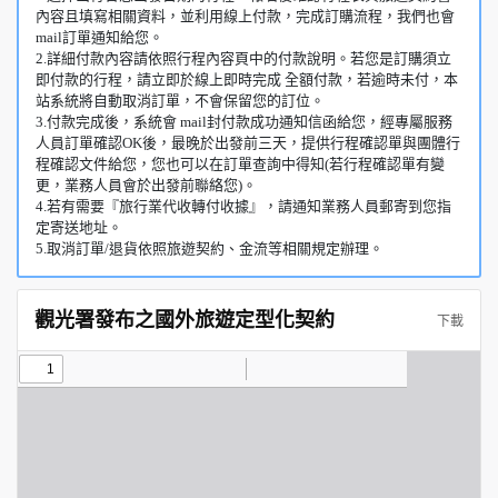
內容且填寫相關資料，並利用線上付款，完成訂購流程，我們也會
mail訂單通知給您。
2.詳細付款內容請依照行程內容頁中的付款說明。若您是訂購須立
即付款的行程，請立即於線上即時完成 全額付款，若逾時未付，本
站系統將自動取消訂單，不會保留您的訂位。
3.付款完成後，系統會 mail封付款成功通知信函給您，經專屬服務
人員訂單確認OK後，最晚於出發前三天，提供行程確認單與團體行
程確認文件給您，您也可以在訂單查詢中得知(若行程確認單有變
更，業務人員會於出發前聯絡您)。
4.若有需要『旅行業代收轉付收據』，請通知業務人員郵寄到您指
定寄送地址。
5.取消訂單/退貨依照旅遊契約、金流等相關規定辦理。
觀光署發布之國外旅遊定型化契約
下載