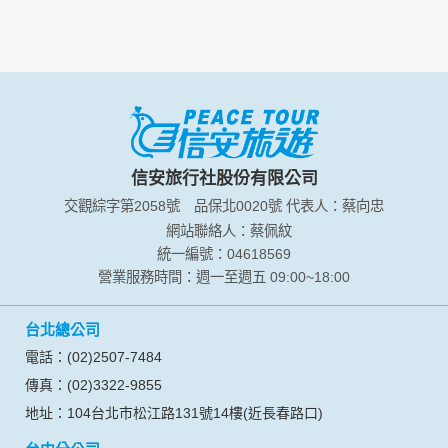
資料的蒐集與使用方式:
為了在本網站提供您最佳的互動性服務，可能會請您提供相關
個人的資料，其範圍如下：
本網站在您使用服務信箱、問卷調查等互動性功能時，會保留
您所提供的姓名、電子郵件地址、聯絡方式及使用時間等。
於一般瀏覽時，伺服器會自行記錄相關行徑，包括您使用連線
設備的 IP 位址、使用時間、使用的瀏覽器、瀏覽及點選資料記
錄等，做為我們增進網站服務的參考依據，此記錄為內部應
信安旅行社股份有限公司
用，決不對外公布。
交觀綜字第2058號
品保北0020號
代表人：蔡向忠
為提供精確的服務，我們會將收集的問卷調查內容進行統計與
分析，分析結果之統計數據或說明文字呈現，除供內部研究
網站聯絡人：蔡佩紋
外，我們會視需要公佈統計數據及說明文字，但不涉及特定個
統一編號：04618569
人之資料。
營業服務時間：週一至週五 09:00~18:00
除非取得您的同意或其他法令之特別規定，本網站絕不會將您
的個人資料揭露予第三人或使用於蒐集目的以外之其他用途。
台北總公司
在您於本網站註冊帳號、使用本網站相關產品、服務、活動或
贈獎時，本網站會收集您的個人識別資料，本網站也可以從商
電話：(02)2507-7484
業夥伴處取得個人資料。
傳真：(02)3322-9855
當客戶在本網站註冊時，我們會取得您的姓名、電話、住址、
身份證字號、電子郵件、出生日期、性別、行業等相關資料，
地址：104台北市松江路131號14樓(近長春路口)
當您註冊成功，並登入使用我們的服務後，我們即取得您的資