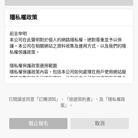
隱私權政策
前言申明:
本公司在此聲明對於個人的網路隱私權，絕對尊重並予以保
護。本公司在相關網站之資料收集及運用方式，以及我們的隱
私權保護政策。
隱私權保護政策適用範圍:
隱私權保護政策內容，包括本公司如何處理在用戶使用網站服
務時收集到的身份識別資料，也包括本公司如何處理在商業合
作與本公司合作時分享的任何身份識別資料。隱私權保護政策
不適用於本公司以外的公司或網站群，與非本站所僱用或管理
人員。例如您透過本公司旗下網站上的廣告廠商連結，這些置
已閱讀並同意「訂購須知」、「旅遊契約書」、及「隱私權政
放連結的廠商也可能蒐集您個人的資料。對於您主動提供的個
策」。
人資訊，這些廣告廠商或連結網站有其個別的隱私權保護政
策，其資料處理措施不適用於本公司隱私權保護政策。
您個人在本網站上的聊天室或討論區中任意公開個人資料的行
截止報名
取消
為，在非經加密的保護下，亦不適用於本公司隱私權保護政
策。