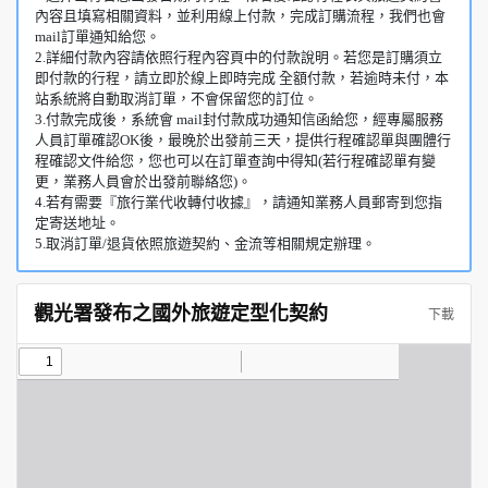
內容且填寫相關資料，並利用線上付款，完成訂購流程，我們也會
mail訂單通知給您。
2.詳細付款內容請依照行程內容頁中的付款說明。若您是訂購須立
即付款的行程，請立即於線上即時完成 全額付款，若逾時未付，本
站系統將自動取消訂單，不會保留您的訂位。
3.付款完成後，系統會 mail封付款成功通知信函給您，經專屬服務
人員訂單確認OK後，最晚於出發前三天，提供行程確認單與團體行
程確認文件給您，您也可以在訂單查詢中得知(若行程確認單有變
更，業務人員會於出發前聯絡您)。
4.若有需要『旅行業代收轉付收據』，請通知業務人員郵寄到您指
定寄送地址。
5.取消訂單/退貨依照旅遊契約、金流等相關規定辦理。
觀光署發布之國外旅遊定型化契約
下載