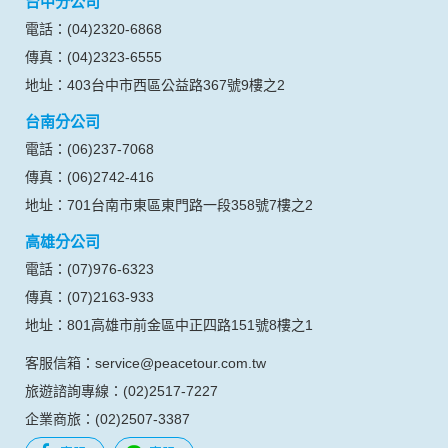
台中分公司
料。註冊時，本網站取得您的姓名、電話、住址、身份證字
號、電子郵件、出生日期、性別、行業等相關資料，當您註冊
電話：(04)2320-6868
成功，並登入使用我們的服務後，本網站即取得您的資料。
傳真：(04)2323-6555
其他除了上述，會保留您在上網瀏覽或查詢時，伺服器自行產
生的相關記錄，包括您使用連線設備的 IP 位址、使用時間、使
地址：403台中市西區公益路367號9樓之2
用的瀏覽器、瀏覽及點選資料紀錄等。本網站會對個別連線者
台南分公司
的瀏覽器予以標示，歸納使用者瀏覽器在本網站內部所瀏覽的
網頁，除非您願意告知您的個人資料，否則本網站不會也無法
電話：(06)237-7068
將此項記錄和您對應。請您注意，在本網站網刊登廣告之廠
傳真：(06)2742-416
商，或與連結本網站，也可能蒐集您個人的資料。對於您主動
提供的個人資訊，這些廣告廠商、或連結網站有其個別的私權
地址：701台南市東區東門路一段358號7樓之2
保護政策，其資料處理措施不適用本網站隱私權保護政策，本
高雄分公司
公司不負任何連帶責任。
本網站將在事前或註冊登錄取得您的同意後，傳送商業性資料
電話：(07)976-6323
或電子郵件給您。本公司除了在該資料或電子郵件上註明是由
傳真：(07)2163-933
本公司發送，也會在該資料或電子郵件上提供您能隨時停止接
收這些資料或電子郵件的方法及說明。
地址：801高雄市前金區中正四路151號8樓之1
客服信箱：service@peacetour.com.tw
資料使用:
本公司不會向任何人出售或出借您的個人識別資料。
旅遊諮詢專線：(02)2517-7227
在以下情況下， 本公司會向其他人士或公司提供您的個人識別
企業商旅：(02)2507-3387
資料：
1.遵守法令或政府機關的要求；或我們發覺您在網站上的行為