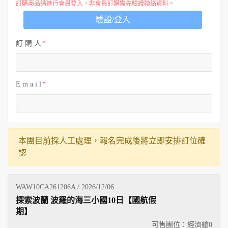
訂購商品請進行會員登入，非會員訂購需先驗證聯絡資料。
驗證/登入
訂 購 人
E m a i l
本團目前採人工處理，報名完成後將立即安排訂位確
認
WAW10CA261206A / 2026/12/06
探索波蘭 波羅的海三小國10日【國航假
期】
可售團位：經濟艙
0