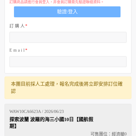
訂購商品請進行會員登入，非會員訂購需先驗證聯絡資料。
驗證/登入
訂 購 人
E m a i l
本團目前採人工處理，報名完成後將立即安排訂位確
認
WAW10CA6623A / 2026/06/23
探索波蘭 波羅的海三小國10日【國航假
期】
可售團位：經濟艙
0