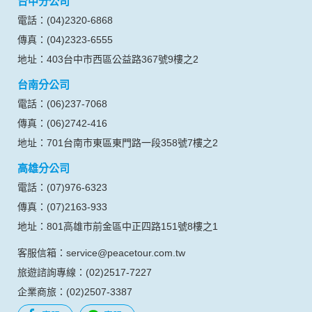
台中分公司
料。註冊時，本網站取得您的姓名、電話、住址、身份證字
號、電子郵件、出生日期、性別、行業等相關資料，當您註冊
電話：(04)2320-6868
成功，並登入使用我們的服務後，本網站即取得您的資料。
傳真：(04)2323-6555
其他除了上述，會保留您在上網瀏覽或查詢時，伺服器自行產
生的相關記錄，包括您使用連線設備的 IP 位址、使用時間、使
地址：403台中市西區公益路367號9樓之2
用的瀏覽器、瀏覽及點選資料紀錄等。本網站會對個別連線者
台南分公司
的瀏覽器予以標示，歸納使用者瀏覽器在本網站內部所瀏覽的
網頁，除非您願意告知您的個人資料，否則本網站不會也無法
電話：(06)237-7068
將此項記錄和您對應。請您注意，在本網站網刊登廣告之廠
傳真：(06)2742-416
商，或與連結本網站，也可能蒐集您個人的資料。對於您主動
提供的個人資訊，這些廣告廠商、或連結網站有其個別的私權
地址：701台南市東區東門路一段358號7樓之2
保護政策，其資料處理措施不適用本網站隱私權保護政策，本
高雄分公司
公司不負任何連帶責任。
本網站將在事前或註冊登錄取得您的同意後，傳送商業性資料
電話：(07)976-6323
或電子郵件給您。本公司除了在該資料或電子郵件上註明是由
傳真：(07)2163-933
本公司發送，也會在該資料或電子郵件上提供您能隨時停止接
收這些資料或電子郵件的方法及說明。
地址：801高雄市前金區中正四路151號8樓之1
客服信箱：service@peacetour.com.tw
資料使用:
本公司不會向任何人出售或出借您的個人識別資料。
旅遊諮詢專線：(02)2517-7227
在以下情況下， 本公司會向其他人士或公司提供您的個人識別
企業商旅：(02)2507-3387
資料：
1.遵守法令或政府機關的要求；或我們發覺您在網站上的行為