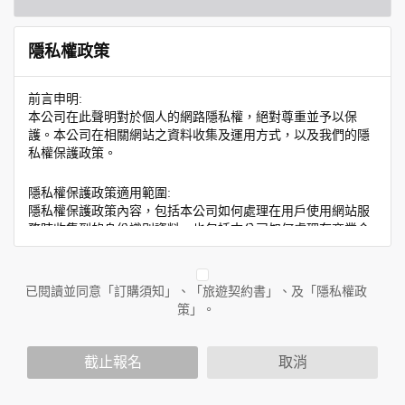
隱私權政策
前言申明:
本公司在此聲明對於個人的網路隱私權，絕對尊重並予以保
護。本公司在相關網站之資料收集及運用方式，以及我們的隱
私權保護政策。
隱私權保護政策適用範圍:
隱私權保護政策內容，包括本公司如何處理在用戶使用網站服
務時收集到的身份識別資料，也包括本公司如何處理在商業合
作與本公司合作時分享的任何身份識別資料。隱私權保護政策
不適用於本公司以外的公司或網站群，與非本站所僱用或管理
人員。例如您透過本公司旗下網站上的廣告廠商連結，這些置
已閱讀並同意「訂購須知」、「旅遊契約書」、及「隱私權政
放連結的廠商也可能蒐集您個人的資料。對於您主動提供的個
策」。
人資訊，這些廣告廠商或連結網站有其個別的隱私權保護政
策，其資料處理措施不適用於本公司隱私權保護政策。
您個人在本網站上的聊天室或討論區中任意公開個人資料的行
截止報名
取消
為，在非經加密的保護下，亦不適用於本公司隱私權保護政
策。