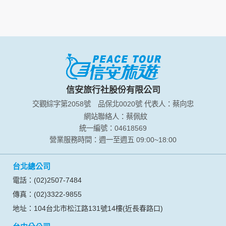
資料的蒐集與使用方式:
為了在本網站提供您最佳的互動性服務，可能會請您提供相關
個人的資料，其範圍如下：
本網站在您使用服務信箱、問卷調查等互動性功能時，會保留
您所提供的姓名、電子郵件地址、聯絡方式及使用時間等。
於一般瀏覽時，伺服器會自行記錄相關行徑，包括您使用連線
設備的 IP 位址、使用時間、使用的瀏覽器、瀏覽及點選資料記
錄等，做為我們增進網站服務的參考依據，此記錄為內部應
信安旅行社股份有限公司
用，決不對外公布。
交觀綜字第2058號
品保北0020號
代表人：蔡向忠
為提供精確的服務，我們會將收集的問卷調查內容進行統計與
分析，分析結果之統計數據或說明文字呈現，除供內部研究
網站聯絡人：蔡佩紋
外，我們會視需要公佈統計數據及說明文字，但不涉及特定個
統一編號：04618569
人之資料。
營業服務時間：週一至週五 09:00~18:00
除非取得您的同意或其他法令之特別規定，本網站絕不會將您
的個人資料揭露予第三人或使用於蒐集目的以外之其他用途。
台北總公司
在您於本網站註冊帳號、使用本網站相關產品、服務、活動或
贈獎時，本網站會收集您的個人識別資料，本網站也可以從商
電話：(02)2507-7484
業夥伴處取得個人資料。
傳真：(02)3322-9855
當客戶在本網站註冊時，我們會取得您的姓名、電話、住址、
身份證字號、電子郵件、出生日期、性別、行業等相關資料，
地址：104台北市松江路131號14樓(近長春路口)
當您註冊成功，並登入使用我們的服務後，我們即取得您的資