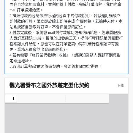
內容且填寫相關資料，並利用線上付款，完成訂購流程，我們也會
mail訂單通知給您。
2.詳細付款內容請依照行程內容頁中的付款說明。若您是訂購須立
即付款的行程，請立即於線上即時完成 全額付款，若逾時未付，本
站系統將自動取消訂單，不會保留您的訂位。
3.付款完成後，系統會 mail封付款成功通知信函給您，經專屬服務
人員訂單確認OK後，最晚於出發前三天，提供行程確認單與團體行
程確認文件給您，您也可以在訂單查詢中得知(若行程確認單有變
更，業務人員會於出發前聯絡您)。
4.若有需要『旅行業代收轉付收據』，請通知業務人員郵寄到您指
定寄送地址。
5.取消訂單/退貨依照旅遊契約、金流等相關規定辦理。
觀光署發布之國外旅遊定型化契約
下載