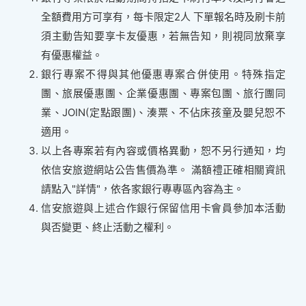
全額費用方可享有，每卡限定2人 下單報名時及刷卡前
須主動告知要享卡友優惠，若無告知，則視同放棄享
有優惠權益。
銀行專案不得與其他優惠專案合併使用。特殊指定
團、旅展優惠團、企業優惠團、專案包團、旅行團同
業、JOIN(定點跟團)、湊票、不佔床孩童及嬰兒恕不
適用。
以上各專案若有內容或價格異動，恕不另行通知，均
依信安旅遊網站公告售價為準。 滿額禮正確相關資訊
請點入"詳情"，依各家銀行專專區內容為主。
信安旅遊與上述合作銀行保留信用卡會員參加本活動
與否變更、終止活動之權利。