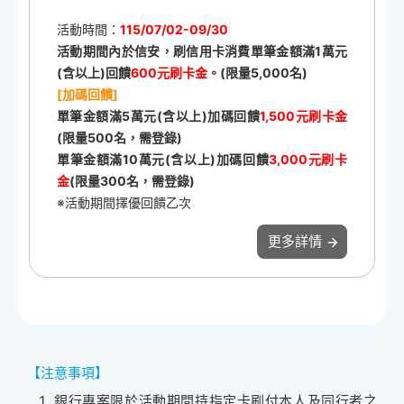
活動時間：
115/07/02-09/30
活動期間內於信安，刷信用卡消費單筆金額滿
1
萬元
(
含以上
)
回饋
6
00
元刷卡金
。(限量5,000名)
[
加碼回饋
]
單筆金額滿
5
萬元
(
含以上
)
加碼回饋
1,500
元刷卡金
(
限量
500
名，需登錄
)
單筆金額滿
10
萬元
(
含以上
)
加碼回饋
3,000
元刷卡
金
(
限量
300
名，需登錄
)
※活動期間擇優回饋乙次
更多詳情
【注意事項】
銀行專案限於活動期間持指定卡刷付本人及同行者之