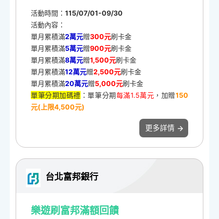
活動時間：
115/07/01-09/30
活動內容：
單月累積滿
2萬元
贈
300元
刷卡金
單月累積滿
5萬元
贈
900元
刷卡金
單月累積滿
8萬元
贈
1,500元
刷卡金
單月累積滿
12萬元
贈
2,500元
刷卡金
單月累積滿
20萬元
贈
5,000元
刷卡金
單筆分期加碼禮
：單筆分期
每滿1.5萬元
，加贈
150
元(上限4,500元)
更多詳情
台北富邦銀行
樂遊刷富邦滿額回饋