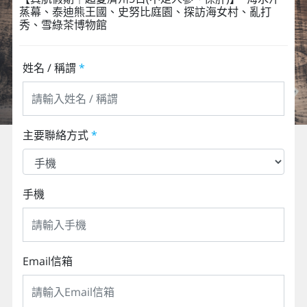
蒸幕、泰迪熊王國、史努比庭園、探訪海女村、亂打
秀、雪綠茶博物館
姓名 / 稱謂
*
主要聯絡方式
*
手機
Email信箱