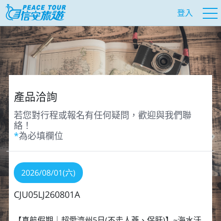
登入
產品洽詢
若您對行程或報名有任何疑問，歡迎與我們聯
絡！
*
為必填欄位
2026/08/01(六)
CJU05LJ260801A
【真航假期｜超愛濟州5⽇(不走人蔘、保肝)】~海水汗