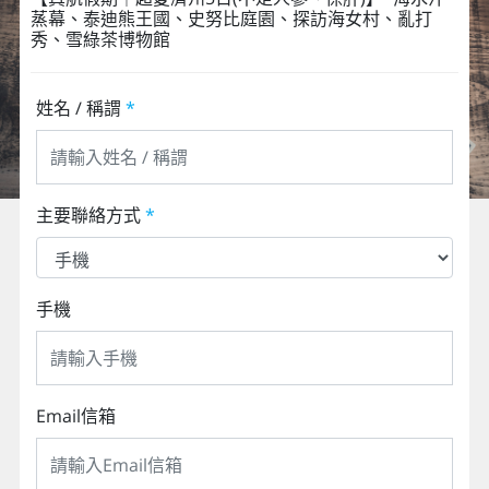
蒸幕、泰迪熊王國、史努比庭園、探訪海女村、亂打
秀、雪綠茶博物館
姓名 / 稱謂
*
主要聯絡方式
*
手機
Email信箱