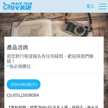
登入
產品洽詢
若您對行程或報名有任何疑問，歡迎與我們聯
絡！
*
為必填欄位
2026/08/08(六)
CJU05LJ260808A
【真航假期｜超愛濟州5⽇(不走人蔘、保肝)】~海水汗