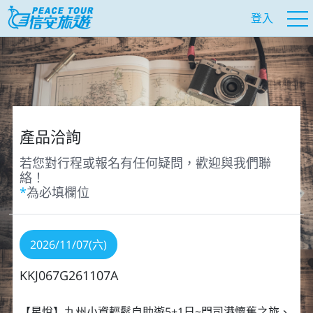
登入
產品洽詢
若您對行程或報名有任何疑問，歡迎與我們聯
絡！
*
為必填欄位
2026/11/07(六)
KKJ067G261107A
【星悅】九州小資輕鬆自助遊5+1日~門司港懷舊之旅、