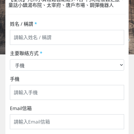
童話小鎮湯布院、太宰府、唐戶市場、鋼彈機器人
姓名 / 稱謂
*
主要聯絡方式
*
手機
Email信箱