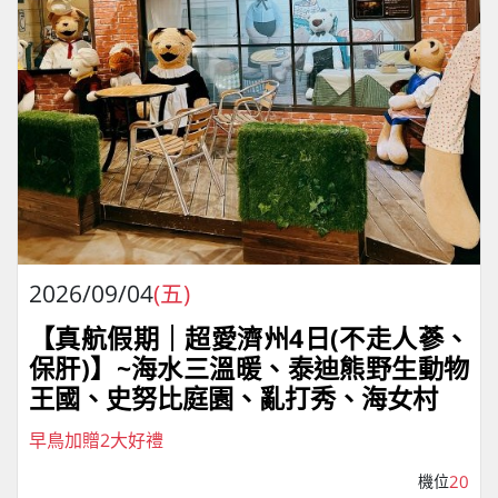
2026/09/04
(五)
【真航假期｜超愛濟州4⽇(不走人蔘、
保肝)】~海水三溫暖、泰迪熊野⽣動物
王國、史努比庭園、亂打秀、海女村
早鳥加贈2大好禮
機位
20