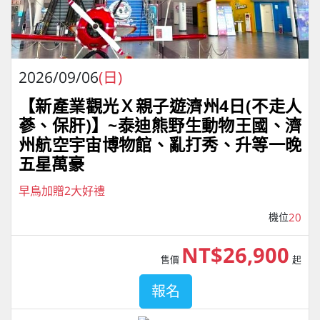
2026/09/06
(日)
【新產業觀光Ｘ親子遊濟州4⽇(不走人
蔘、保肝)】~泰迪熊野⽣動物王國、濟
州航空宇宙博物館、亂打秀、升等一晚
五星萬豪
早鳥加贈2大好禮
機位
20
NT$26,900
售價
起
報名