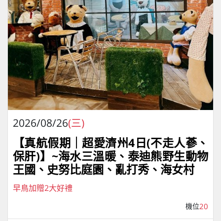
2026/08/26
(三)
【真航假期｜超愛濟州4⽇(不走人蔘、
保肝)】~海水三溫暖、泰迪熊野⽣動物
王國、史努比庭園、亂打秀、海女村
早鳥加贈2大好禮
機位
20