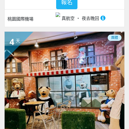
報名
真航空
夜去晚回
桃園國際機場
團體
4
天