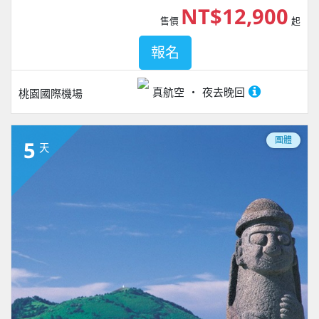
NT$12,900
售價
起
報名
真航空
夜去晚回
桃園國際機場
團體
5
天