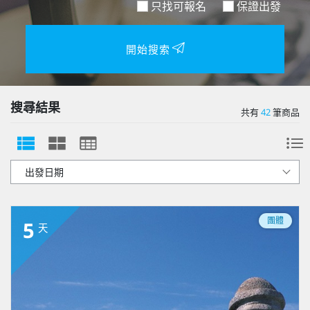
只找可報名
保證出發
開始搜索
搜尋結果
共有
42
筆商品
團體
5
天