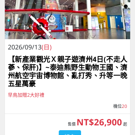
2026/09/13
(日)
【新產業觀光Ｘ親子遊濟州4⽇(不走人
蔘、保肝)】~泰迪熊野⽣動物王國、濟
州航空宇宙博物館、亂打秀、升等一晚
五星萬豪
早鳥加贈2大好禮
機位
20
NT$26,900
售價
起