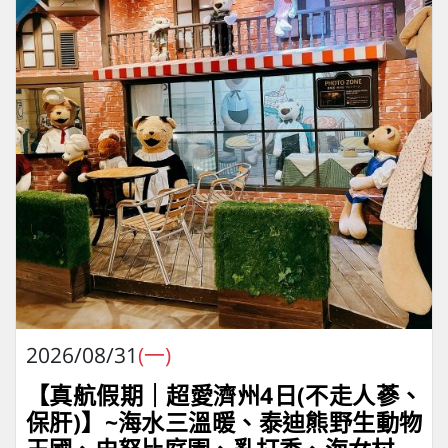
2026/08/31
(一)
【真航假期｜超愛濟州4⽇(不走人蔘、
保肝)】~海水三溫暖、泰迪熊野⽣動物