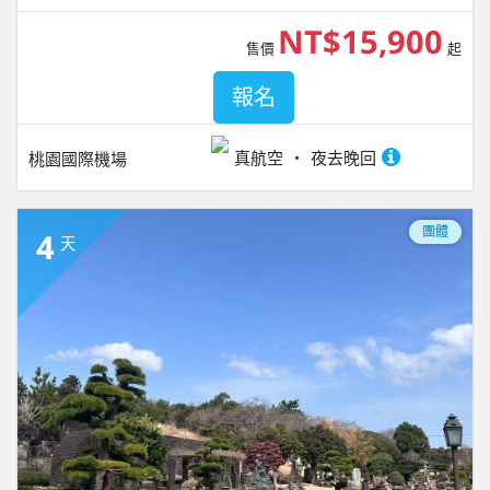
NT$15,900
售價
起
報名
真航空
夜去晚回
桃園國際機場
團體
4
天