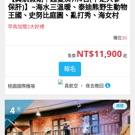
保肝)】~海水三溫暖、泰迪熊野⽣動物
王國、史努比庭園、亂打秀、海女村
早鳥加贈2大好禮
機位
30
NT$11,900
售價
起
報名
真航空
夜去晚回
桃園國際機場
團體
4
天