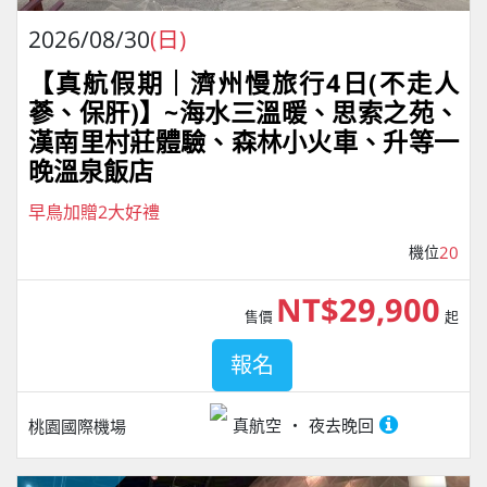
2026/08/30
(日)
【真航假期｜濟州慢旅行4⽇(不走人
蔘、保肝)】~海水三溫暖、思索之苑、
漢南里村莊體驗、森林小火車、升等一
晚溫泉飯店
早鳥加贈2大好禮
機位
20
NT$29,900
售價
起
報名
真航空
夜去晚回
桃園國際機場