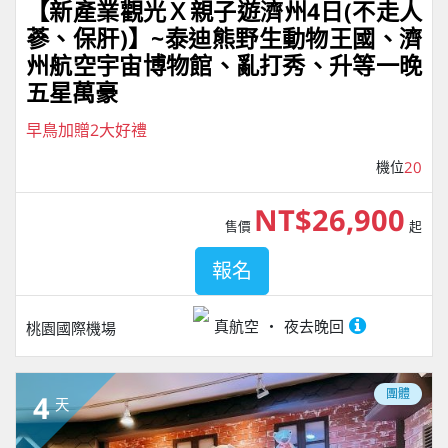
【新產業觀光Ｘ親子遊濟州4⽇(不走人
蔘、保肝)】~泰迪熊野⽣動物王國、濟
州航空宇宙博物館、亂打秀、升等一晚
五星萬豪
早鳥加贈2大好禮
機位
20
NT$26,900
售價
起
報名
真航空
夜去晚回
桃園國際機場
團體
4
天