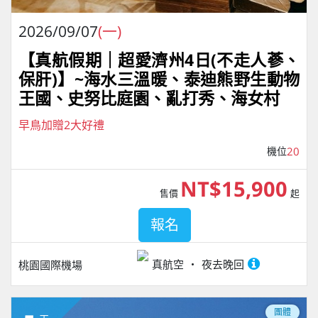
2026/09/07
(一)
【真航假期｜超愛濟州4⽇(不走人蔘、
保肝)】~海水三溫暖、泰迪熊野⽣動物
王國、史努比庭園、亂打秀、海女村
早鳥加贈2大好禮
機位
20
NT$15,900
售價
起
報名
真航空
夜去晚回
桃園國際機場
團體