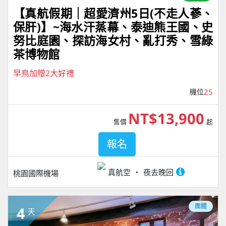
【真航假期｜超愛濟州5⽇(不走人蔘、
保肝)】~海水汗蒸幕、泰迪熊王國、史
努比庭園、探訪海女村、亂打秀、雪綠
茶博物館
早鳥加贈2大好禮
機位
25
NT$13,900
售價
起
報名
真航空
夜去晚回
桃園國際機場
團體
4
天