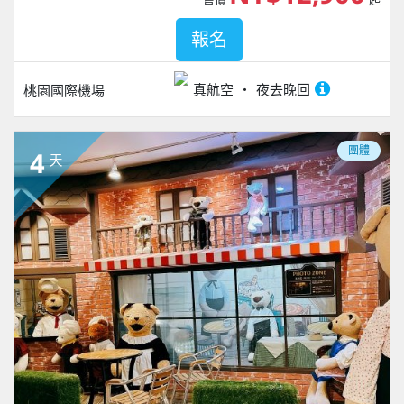
報名
真航空
夜去晚回
桃園國際機場
團體
4
天