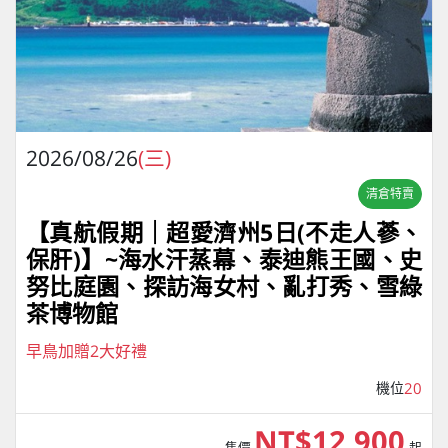
2026/08/26
(三)
清倉特賣
【真航假期｜超愛濟州5⽇(不走人蔘、
保肝)】~海水汗蒸幕、泰迪熊王國、史
努比庭園、探訪海女村、亂打秀、雪綠
茶博物館
早鳥加贈2大好禮
機位
20
NT$12,900
售價
起