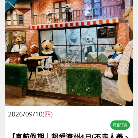
2026/09/10
(四)
清倉特賣
【真航假期｜超愛濟州4⽇(不走人蔘、