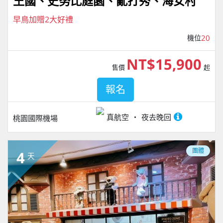
王國、史努比庭園、亂打秀、海女村
早鳥加贈2大好禮
機位
20
NT$15,900
售價
起
報名
真航空
夜去晚回
桃園國際機場
團體
4
天