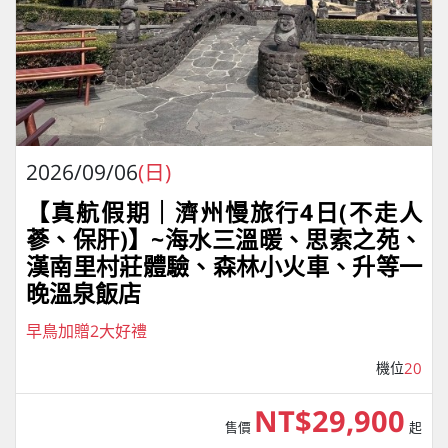
2026/09/06
(日)
【真航假期｜濟州慢旅行4⽇(不走人
蔘、保肝)】~海水三溫暖、思索之苑、
漢南里村莊體驗、森林小火車、升等一
晚溫泉飯店
早鳥加贈2大好禮
機位
20
NT$29,900
售價
起