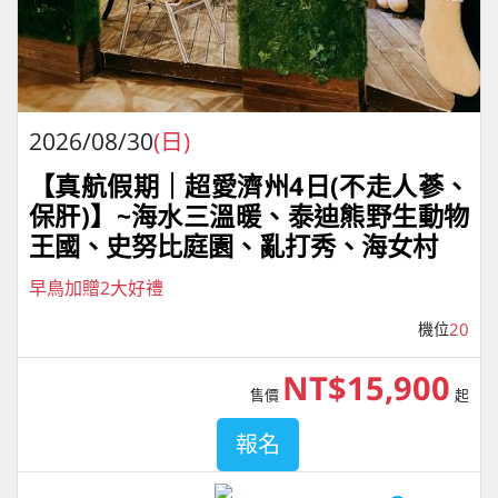
2026/08/30
(日)
【真航假期｜超愛濟州4⽇(不走人蔘、
保肝)】~海水三溫暖、泰迪熊野⽣動物
王國、史努比庭園、亂打秀、海女村
早鳥加贈2大好禮
機位
20
NT$15,900
售價
起
報名