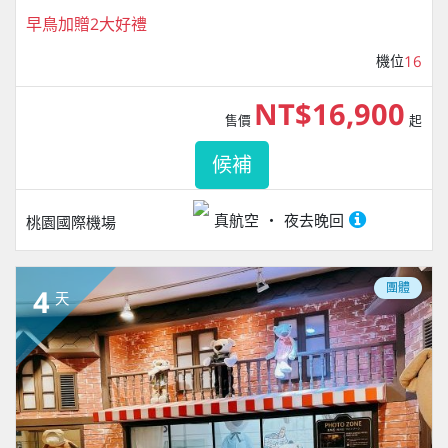
早鳥加贈2大好禮
機位
16
NT$16,900
售價
起
候補
真航空
夜去晚回
桃園國際機場
團體
4
天