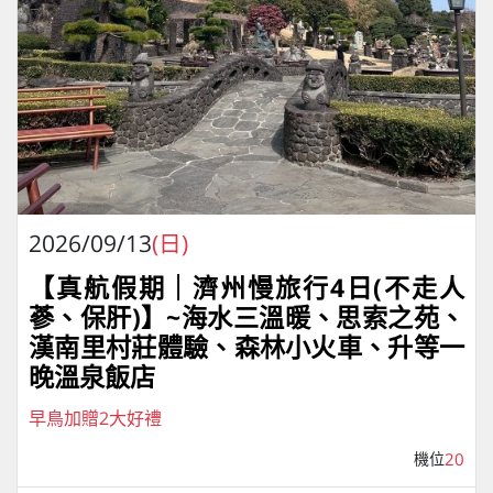
2026/09/13
(日)
【真航假期｜濟州慢旅行4⽇(不走人
蔘、保肝)】~海水三溫暖、思索之苑、
漢南里村莊體驗、森林小火車、升等一
晚溫泉飯店
早鳥加贈2大好禮
機位
20