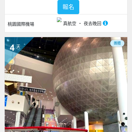
報名
真航空
夜去晚回
桃園國際機場
團體
4
天