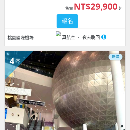
NT$29,900
售價
起
報名
真航空
夜去晚回
桃園國際機場
團體
4
天