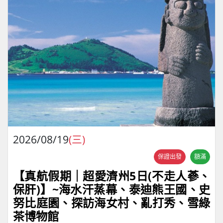
2026/08/19
(三)
保證出發
額滿
【真航假期｜超愛濟州5⽇(不走人蔘、
保肝)】~海水汗蒸幕、泰迪熊王國、史
努比庭園、探訪海女村、亂打秀、雪綠
茶博物館