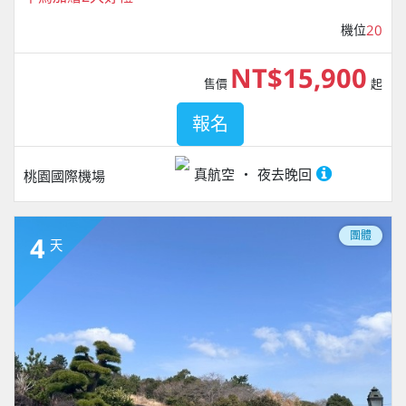
機位
20
NT$15,900
售價
起
報名
真航空
夜去晚回
桃園國際機場
團體
4
天