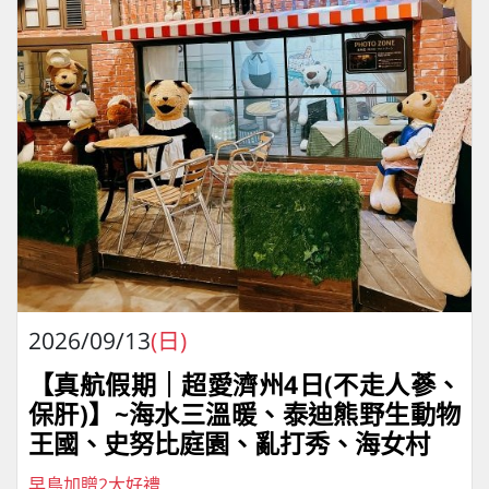
2026/09/13
(日)
【真航假期｜超愛濟州4⽇(不走人蔘、
保肝)】~海水三溫暖、泰迪熊野⽣動物
王國、史努比庭園、亂打秀、海女村
早鳥加贈2大好禮