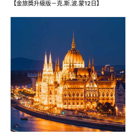
【金旅獎升級版－克.斯.波.蒙12日】