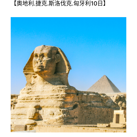
【奧地利.捷克.斯洛伐克.匈牙利10日】