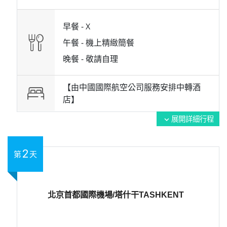
早餐 -
X
午餐 -
機上精緻簡餐
晚餐 -
敬請自理
【由中國國際航空公司服務安排中轉酒
店】
展開詳細行程
expand_more
2
第
天
北京首都國際機場/塔什干TASHKENT