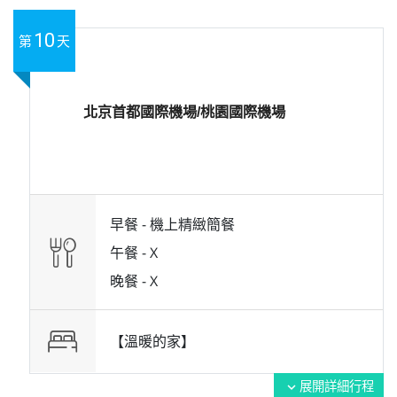
10
第
天
北京首都國際機場/桃園國際機場
早餐 -
機上精緻簡餐
午餐 -
X
晚餐 -
X
【溫暖的家】
展開詳細行程
expand_more