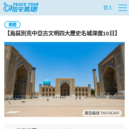
登入
團體
【烏茲別克中亞古文明四大歷史名城深度10日】
團型編號 TAS10CA01