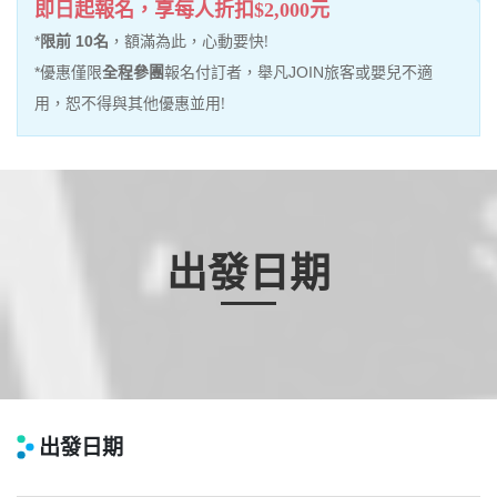
即日起報名，享每人折扣$2,000元
名
，額滿為此，心動要快!
*
限前 10
旅客或嬰兒不適
*優惠僅限
全程參團
報名付訂者，舉凡JOIN
用，恕不得與其他優惠並用!
出發日期
出發日期