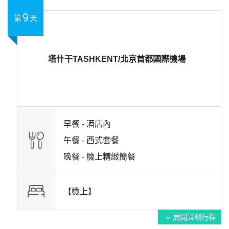
9
第
天
塔什干TASHKENT/北京首都國際機場
早餐 -
酒店內
午餐 -
西式套餐
晚餐 -
機上精緻簡餐
【機上】
展開詳細行程
expand_more