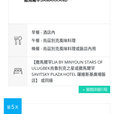
早餐 -
酒店內
午餐 -
烏茲別克風味料理
晚餐 -
烏茲別克風味料理或飯店內用
【撒馬爾罕LIA BY MINYOUN STARS OF
ULUGBEK烏魯別克之星或撒馬爾罕
SAVITSKY PLAZA HOTEL 薩維斯基廣場飯
店】 或
同級
展開詳細行程
expand_more
5
第
天