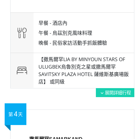
早餐 -
酒店內
午餐 -
烏茲別克風味料理
晚餐 -
民俗家訪活動手抓飯體驗
【撒馬爾罕LIA BY MINYOUN STARS OF
ULUGBEK烏魯別克之星或撒馬爾罕
SAVITSKY PLAZA HOTEL 薩維斯基廣場飯
店】 或
同級
展開詳細行程
expand_more
4
第
天
撒馬爾罕SAMARKAND