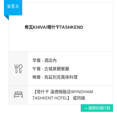
8
第
天
希瓦KHIVA/塔什干TASHKEND
早餐 -
酒店內
午餐 -
古城景觀餐廳
晚餐 -
烏茲別克風味料理
【塔什干 溫德姆飯店WYNDHAM
TASHKENT HOTEL】 或
同級
展開詳細行程
expand_more