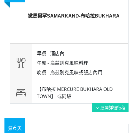
撒馬爾罕SAMARKAND-布哈拉BUKHARA
早餐 -
酒店內
午餐 -
烏茲別克風味料理
晚餐 -
烏茲別克風味或飯店內用
【布哈拉 MERCURE BUKHARA OLD
TOWN】 或
同級
展開詳細行程
expand_more
6
第
天