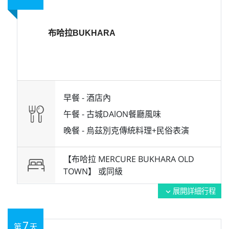
布哈拉BUKHARA
早餐 -
酒店內
午餐 -
古城DAlON餐廳風味
晚餐 -
烏茲別克傳統料理+民俗表演
【布哈拉 MERCURE BUKHARA OLD
TOWN】 或
同級
展開詳細行程
expand_more
7
第
天