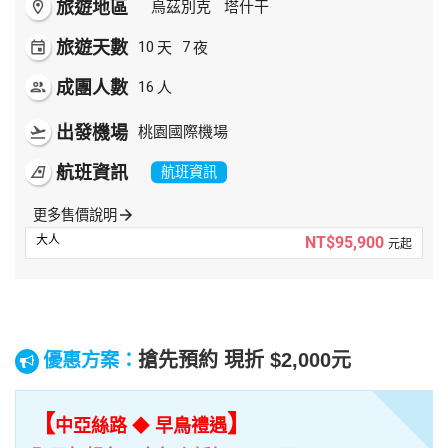
旅遊地區
room
烏茲別克
塔什干
旅遊天數
天
夜
event
10
7
成團人數
人
people
16
出發機場
flight_takeoff
桃園國際機場
航班資訊
airlines
航班資訊
更多售價說明
arrow_forward
NT$95,900
元起
搶先預約 現折 $2,000元
優惠方案：
【
】
中亞絲路
◆
早鳥禮遇