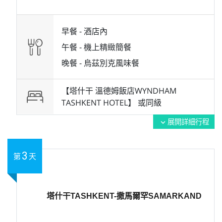
早餐 -
酒店內
午餐 -
機上精緻簡餐
晚餐 -
烏茲別克風味餐
【塔什干 溫德姆飯店WYNDHAM
TASHKENT HOTEL】 或
同級
展開詳細行程
expand_more
3
第
天
塔什干TASHKENT-撒馬爾罕SAMARKAND