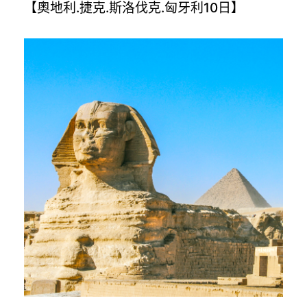
【奧地利.捷克.斯洛伐克.匈牙利10日】