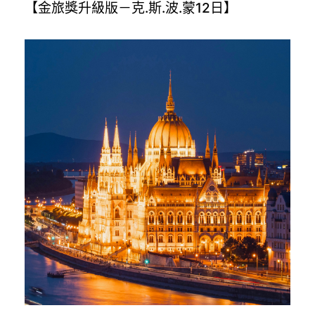
【金旅獎升級版－克.斯.波.蒙12日】