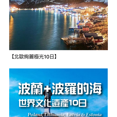
【北歐絢麗極光10日】