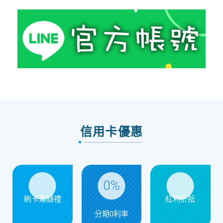
信用卡優惠
刷卡滿額禮
紅利折抵
分期0利率