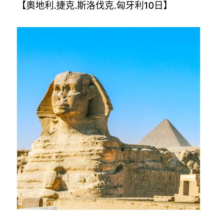
【奧地利.捷克.斯洛伐克.匈牙利10日】