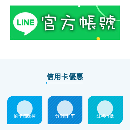
信用卡優惠
刷卡滿額禮
分期0利率
紅利折抵