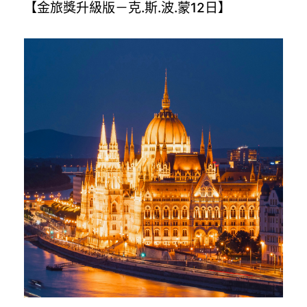
【金旅獎升級版－克.斯.波.蒙12日】