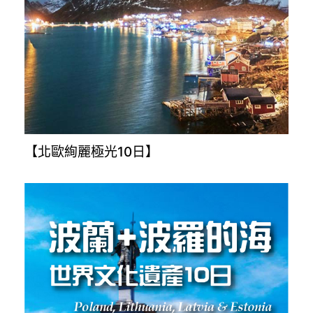
【北歐絢麗極光10日】