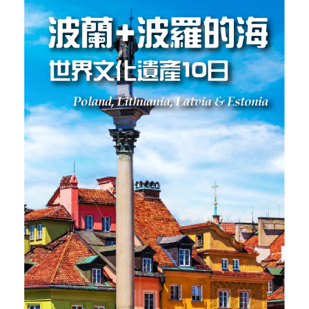
【北歐絢麗極光10日】