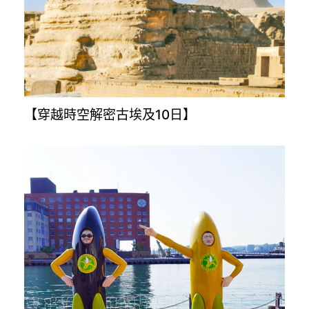
【奧地利.捷克.斯洛伐克.匈牙利10日】