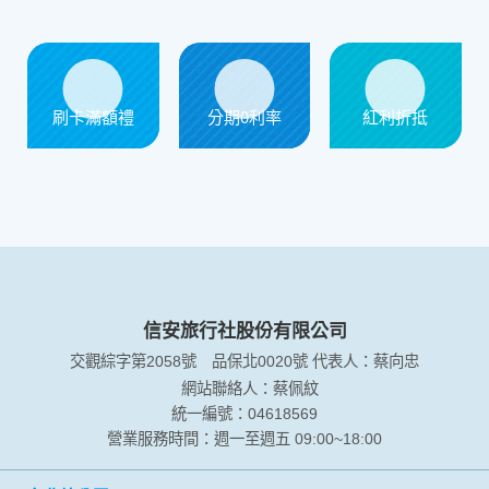
信用卡優惠
刷卡滿額禮
分期0利率
紅利折抵