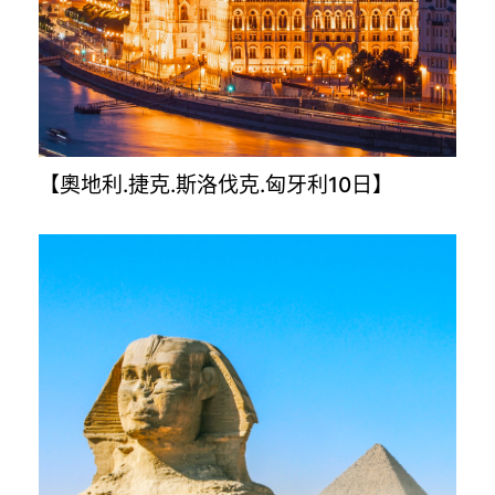
【金旅獎升級版－克.斯.波.蒙12日】