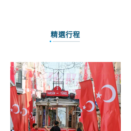
MH_漫遊馬來票價限時優惠
精選行程