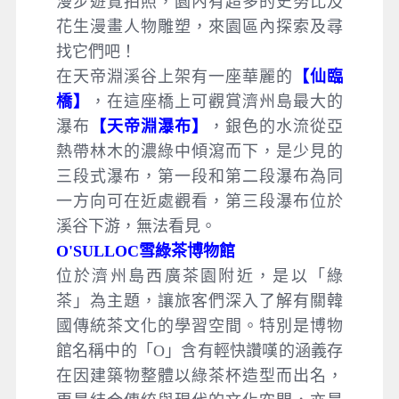
漫步遊覽拍照，園內有超多的史努比及
花生漫畫人物雕塑，來園區內探索及尋
找它們吧！
在天帝淵溪谷上架有一座華麗的
【仙臨
橋】
，在這座橋上可觀賞濟州島最大的
瀑布
【天帝淵瀑布】
，銀色的水流從亞
熱帶林木的濃綠中傾瀉而下，是少見的
三段式瀑布，第一段和第二段瀑布為同
一方向可在近處觀看，第三段瀑布位於
溪谷下游，無法看見。
O'SULLOC雪綠茶博物館
位於濟州島西廣茶園附近，是以「綠
茶」為主題，讓旅客們深入了解有關韓
國傳統茶文化的學習空間。特別是博物
館名稱中的「O」含有輕快讚嘆的涵義存
在因建築物整體以綠茶杯造型而出名，