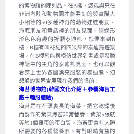
的博物館的陳列品。在A樓，您能與只在
非洲內陸和動物園才能看到的與實際大
小相等的50多種神奇的動物娃娃朋友、
海底朋友和童話裡的朋友見面。經過形
形色色有趣的祈願泰迪熊，您便來到B
樓，B樓有叫祕紀的四米高的泰迪熊遊樂
場，在B樓您能與模仿世界名畫或是希臘
神話中的主角的泰迪熊見面，也可以觀
看穿上世界各國漂亮服裝的泰迪熊。幻
想般的世界會展現在我們的眼前！
海苔博物館(韓國文化介紹＋參觀海苔工
廠＋韓服體驗)
海苔是在石頭裏長的海菜，把它乾燥後
而製作的紫菜海苔非常營養，紫菜5張就
等於1個雞蛋的蛋白質。海苔更含有人體
所需要的各種營養素。有對眼睛有益的