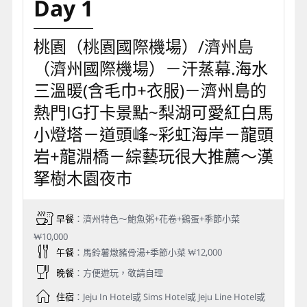
Day 1
桃園（桃園國際機場）/濟州島
（濟州國際機場）－汗蒸幕.海水
三溫暖(含毛巾+衣服)－濟州島的
熱門IG打卡景點~梨湖可愛紅白馬
小燈塔－道頭峰~彩虹海岸－龍頭
岩+龍淵橋－綜藝玩很大推薦～漢
拏樹木園夜市
早餐
：濟州特色～鮑魚粥+花卷+鷄蛋+季節小菜
₩10,000
午餐
：馬鈴薯燉豬骨湯+季節小菜 ₩12,000
晚餐
：方便遊玩，敬請自理
住宿
：Jeju In Hotel或 Sims Hotel或 Jeju Line Hotel或