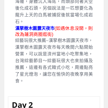
海邊，身體沉入海底，而頭部向著天空
後化成石頭。另個說法是一匹想要化為
龍升上天的白馬被捕捉後就當場化成岩
石。
(
如遇休息沒開，則
漢拏樹木園露天夜市
改為蓮洞商圈逛街)
綜藝玩很大推薦~漢拏樹木園露天夜市，
漢拏樹木園露天夜市每天晚間六點開始
營業，可以說是濟州當地小吃聚集地，
台灣綜藝節目～綜藝玩很大也來拍攝及
推薦，這邊有各式韓式小吃，周邊點亮
了星光燈泡，讓您在愉快的夜晚享用美
食。
Day 2