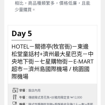
相比，商品種類繁多，價格低廉，且能
少量購買。
Day 5
HOTEL－關德亭(牧官衙)－東邊
松堂童話村+濟州最大星巴克－中
央地下街－七星購物街－E-MART
超市－濟州島國際機場 / 桃園國
際機場
早餐
：飯店內用
午餐
：傳統韓式青花魚+炒豬肉韓定食 ₩12,000
晚餐
：韓式炸醬麵吃到飽+香酥脆皮全雞(2人一隻)+季節