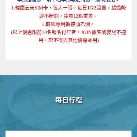
1.韓國五天
SIM卡，每人一張，每日1GB流量，超過降
速不斷網，凌晨12點重置
。
2.韓國專用轉接頭乙個。
(以上優惠限前10名報名付訂者，JOIN旅客或嬰兒不適
用，恕不得與其他優惠並用)
每日行程