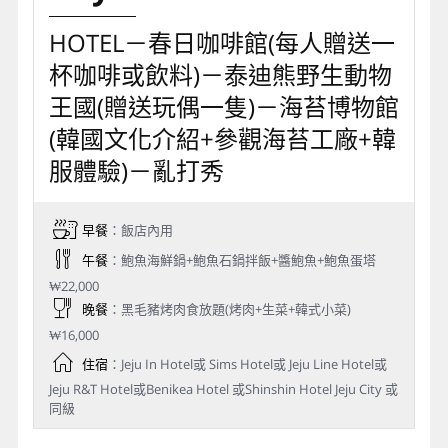
HOTEL－春⽇咖啡館(每⼈贈送⼀
杯咖啡或飲料)－泰迪熊野⽣動物
王國(贈送玩偶⼀隻)－海苔博物館
(韓國文化介紹+參觀海苔⼯廠+韓
服體驗)－亂打秀
早餐
：飯店內用
午餐
：鮑魚海鮮鍋+鮑魚石鍋拌飯+醬鮑魚+鮑魚蛋塔
₩22,000
晚餐
：黑毛豬烤肉食放題(烤肉+生菜+韓式小菜)
₩16,000
住宿
：Jeju In Hotel或 Sims Hotel或 Jeju Line Hotel或
Jeju R&T Hotel或Benikea Hotel 或Shinshin Hotel Jeju City 或
同級