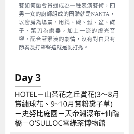
藝如何融會貫通成為一種表演藝術，四
男一女的廚師組成的團體就是NANTA，
以廚房為場景，用鍋、碗、瓢、盆、碟
子、菜刀為樂器，加上一流的燈光音
響，配合著緊湊的劇情，沒有對白只有
節奏及打擊聲這就是亂打秀。
Day 3
HOTEL－⼭茶花之丘賞花(3～8⽉
賞繡球花、9~10⽉賞粉黛⼦草)
－史努比庭園－天帝淵瀑布+仙臨
橋－O'SULLOC雪綠茶博物館