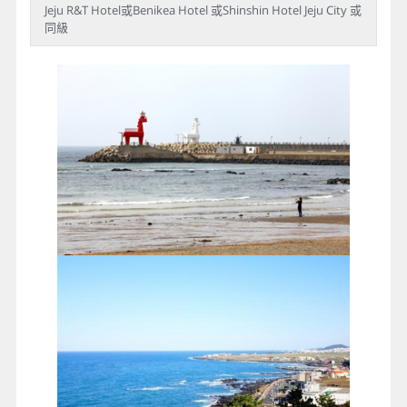
Jeju R&T Hotel或Benikea Hotel 或Shinshin Hotel Jeju City 或
同級