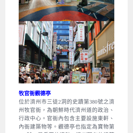
牧官衙觀德亭
位於濟州市三徒2洞的史蹟第380號之濟
州牧官衙，為朝鮮時代濟州道的政治、
行政中心。官衙內包含主要設施東軒、
內衙建築物等。觀德亭也指定為寶物第