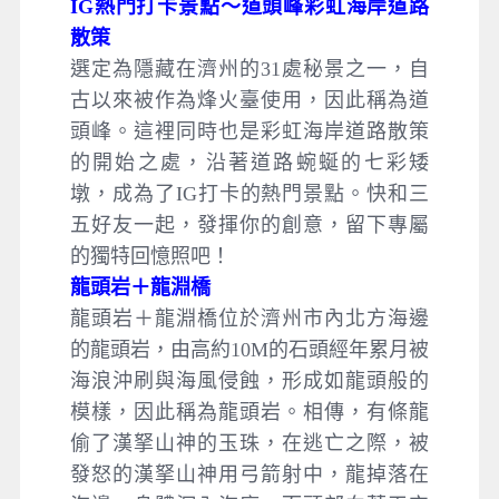
IG熱門打卡景點～道頭峰彩虹海岸道路
散策
選定為隱藏在濟州的31處秘景之一，自
古以來被作為烽火臺使用，因此稱為道
頭峰。這裡同時也是彩虹海岸道路散策
的開始之處，沿著道路蜿蜒的七彩矮
墩，成為了IG打卡的熱門景點。快和三
五好友一起，發揮你的創意，留下專屬
的獨特回憶照吧！
龍頭岩＋龍淵橋
龍頭岩＋龍淵橋位於濟州市內北方海邊
的龍頭岩，由高約10M的石頭經年累月被
海浪沖刷與海風侵蝕，形成如龍頭般的
模樣，因此稱為龍頭岩。相傳，有條龍
偷了漢拏山神的玉珠，在逃亡之際，被
發怒的漢拏山神用弓箭射中，龍掉落在