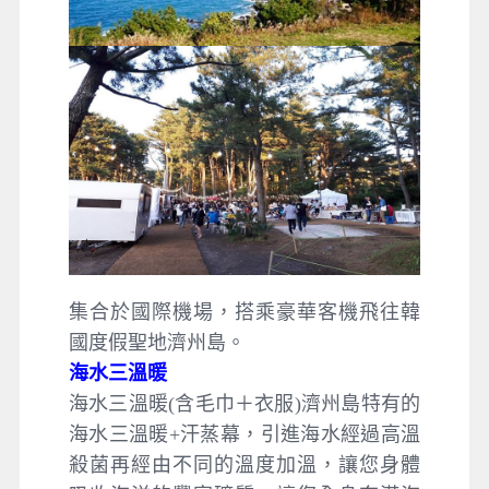
集合於國際機場，搭乘豪華客機飛往韓
國度假聖地濟州島。
海水三溫暖
海水三溫暖(含毛巾＋衣服)濟州島特有的
海水三溫暖+汗蒸幕，引進海水經過高溫
殺菌再經由不同的溫度加溫，讓您身體