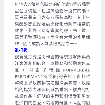
維他命A和補充腦力的維他命B等各種豐
富營養價值，也提供植物所沒有的碘。
蛋白質豐富且含有八種胺基酸，其中牛
磺酸對高血壓及動脈硬化預防有相當的
效果。此外，還有豐富的鉀、鈣、燐、
鐵等多種礦物質。因含有大量的食用纖
維，因而成為人氣減肥食品之一。
亂打秀
觀賞亂打秀是將韓國的傳統打擊樂與西
洋表演劇相結合，以體態和鼓點表達寓
意，開創了韓國NON-VERBAL
PERFORMANCE(啞劇)的先打，亂打從
整體上是以四物表演韻律為基礎，以原
始的爆炸力和速度感為重點，構成的打
擊樂作品，鮮明的主題和劇情受到男女
老少們的喜愛，精湛的舞藝，高超的廚