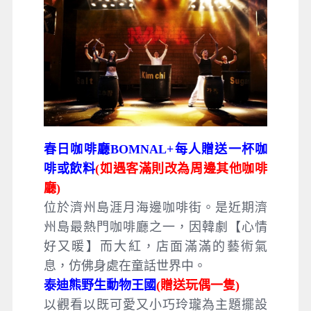
春日咖啡廳BOMNAL+每⼈贈送⼀杯咖
啡或飲料
(如遇客滿則改為周邊其他咖啡
廳)
位於濟州島涯月海邊咖啡街。是近期濟
州島最熱門咖啡廳之一，因韓劇【心情
好又暖】而大紅，店面滿滿的藝術氣
息，仿佛身處在童話世界中。
泰迪熊野生動物王國
(贈送玩偶⼀隻)
以觀看以既可愛又小巧玲瓏為主題擺設