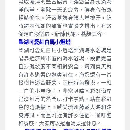
吸收海洋的豐富礦質，讓您全身充滿海
洋能量，消除一天的疲勞，讓身心倍感
輕鬆愉快。汗蒸幕讓身體大量排汗，這
時體內代謝的雜質也會隨之排出，有效
促進血液循環、新陳代謝、養顏美容。
梨湖可愛紅白馬小燈塔
梨湖可愛紅白馬小燈塔梨湖海水浴場是
最靠近濟州市區的海水浴場，設備完善
且沙灘坡度不高相對安全，每到夏天就
有許多避暑的遊客前往，海邊還有一片
松樹林適合野營。兩座特色燈塔，一紅
一白的小馬樣子，非常吸睛。彩虹海岸
是濟州島的熱門IG打卡景點，站在彩虹
色的防護牆上，感受濟州蔚藍大海和涼
爽海風，而且附近有許多住宿、咖啡館
和餐廳，大家可以邊看海景邊休息。