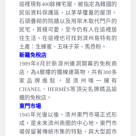
這裡現有400餘棟宅屋，被指定為韓國的
民俗資料保護區，以茅草覆蓋的屋頂，
石頭疊砌的院牆以及用架木取代門戶的
民宅，質樸可愛，至今仍有人在這裡居
住生活。在這裡也可找到濟州島特有的
土產：生蜂蜜、五味子茶、馬骨粉。
新羅免稅店
1989年8月於新濟州連洞開幕的免稅商
店，為4層樓的獨棟建築物，共有300多
家品牌進駐。是濟州唯一擁有
CHANEL、HERMÈS等頂尖名牌精品設
櫃的免稅店。
東門市場
1945年光復以後，濟州東門市場正式形
成，是未來濟州商圈的中心地。東門市
場保留著傳統市集的特點，與大型超市