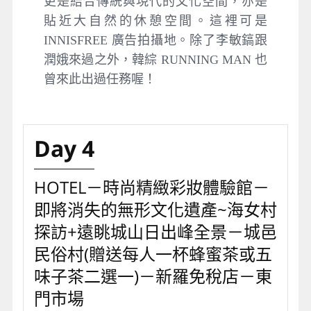
更是結合傳統與現代的文化空間，亦是
貼近大自然的休憩空間。這裡可是
INNISFREE 廣告拍攝地。除了李敏鎬跟
潤娥來過之外，韓綜 RUNNING MAN 也
曾來此出過任務喔！
Day 4
HOTEL－時尚精緻彩妝體驗館－
即將消失的無形文化遺產~海女村
探訪+遠眺城⼭⽇出峰全景－城⾢
⺠俗村(贈送每⼈⼀杯蜂蜜茶或五
味⼦茶⼆選⼀)－新羅免稅店－東
⾨市場