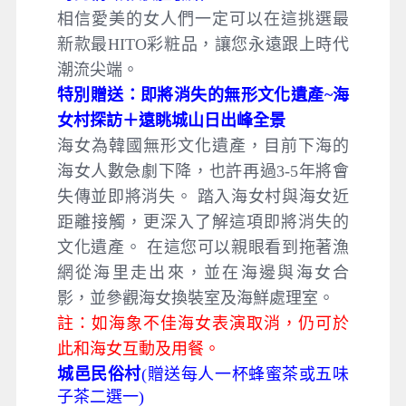
相信愛美的女人們一定可以在這挑選最
新款最HITO彩粧品，讓您永遠跟上時代
潮流尖端。
特別贈送：即將消失的無形文化遺產~海
女村探訪＋遠眺城山日出峰全景
海女為韓國無形文化遺產，目前下海的
海女人數急劇下降，也許再過3-5年將會
失傳並即將消失。 踏入海女村與海女近
距離接觸，更深入了解這項即將消失的
文化遺產。 在這您可以親眼看到拖著漁
網從海里走出來，並在海邊與海女合
影，並參觀海女換裝室及海鮮處理室。
註：如海象不佳海女表演取消，仍可於
此和海女互動及用餐。
城邑民俗村
(
贈送每人一杯蜂蜜茶或五味
子茶二選一)