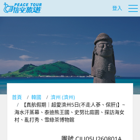
登入
首頁
韓國
濟州 (濟州)
【真航假期｜超愛濟州5⽇(不走人蔘、保肝)】~
海水汗蒸幕、泰迪熊王國、史努比庭園、探訪海女
村、亂打秀、雪綠茶博物館
團號 CJU05LJ260801A