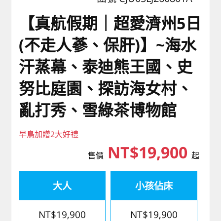
【真航假期｜超愛濟州5⽇
(不走人蔘、保肝)】~海水
汗蒸幕、泰迪熊王國、史
努比庭園、探訪海女村、
亂打秀、雪綠茶博物館
早鳥加贈2大好禮
NT$19,900
售價
起
大人
小孩佔床
NT$19,900
NT$19,900