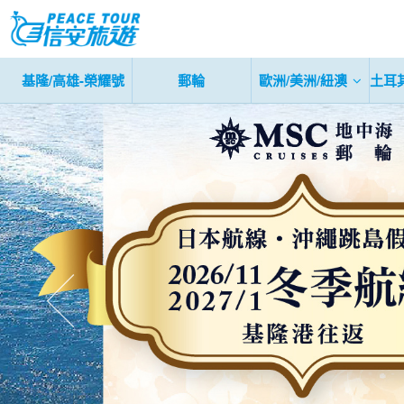
基隆/高雄-榮耀號
郵輪
歐洲/美洲/紐澳
土耳
往前