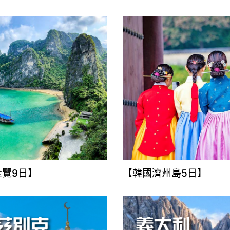
全覽9日】
【韓國濟州島5日】