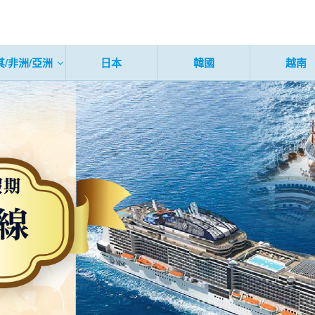
其/非洲/亞洲
日本
韓國
越南