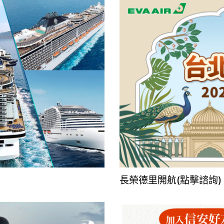
長榮德里開航(點擊諮詢)