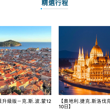
精選行程
升級版－克.斯.波.蒙12
【奧地利.捷克.斯洛伐
10日】