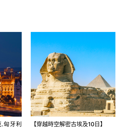
【穿越時空解密古埃及10日】
克.匈牙利