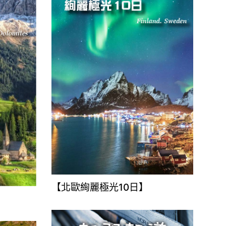
【北歐絢麗極光10日】
】