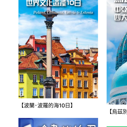
【波蘭･波羅的海10日】
【烏茲別