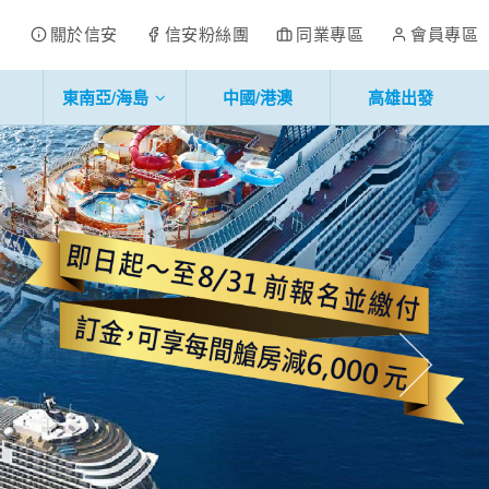
關於信安
信安粉絲團
同業專區
會員專區
東南亞/海島
中國/港澳
高雄出發
往後