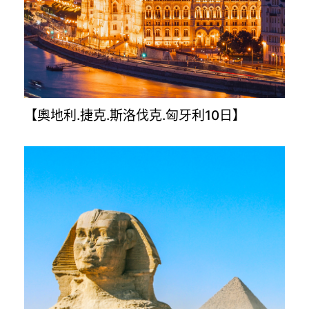
【金旅獎升級版－克.斯.波.蒙12日】