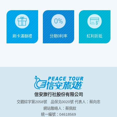
信用卡優惠
刷卡滿額禮
分期0利率
紅利折抵