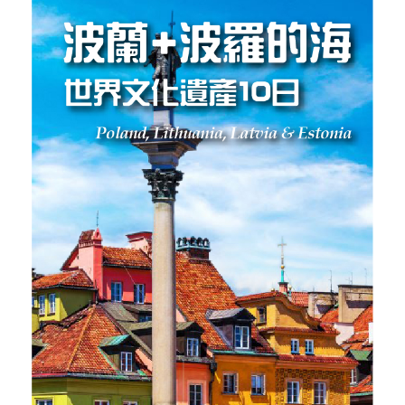
【北歐絢麗極光10日】