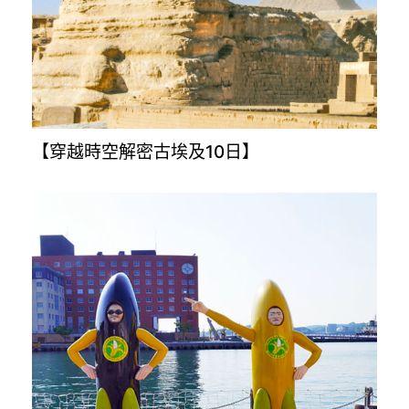
【奧地利.捷克.斯洛伐克.匈牙利10日】