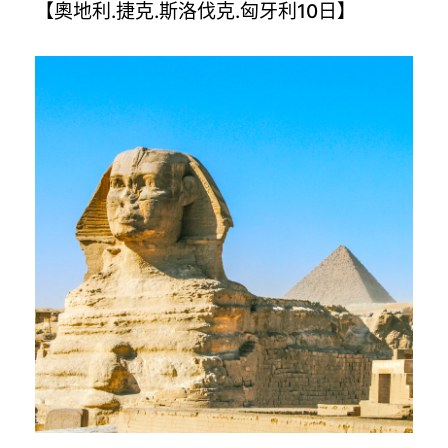
【奧地利.捷克.斯洛伐克.匈牙利10日】