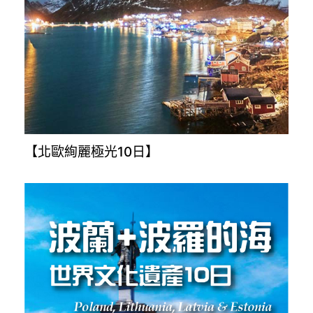
【北歐絢麗極光10日】