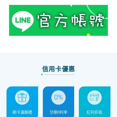
信用卡優惠
刷卡滿額禮
分期0利率
紅利折抵