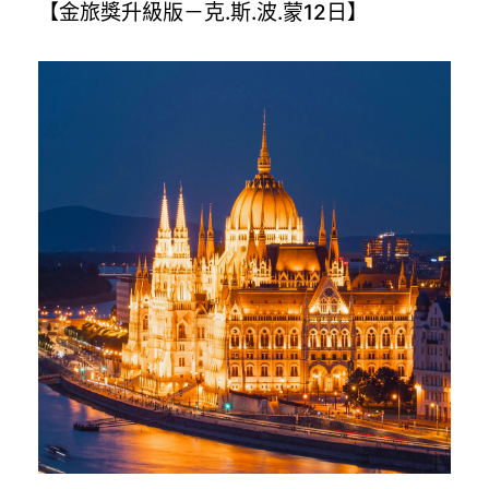
【金旅獎升級版－克.斯.波.蒙12日】