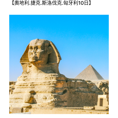
【奧地利.捷克.斯洛伐克.匈牙利10日】