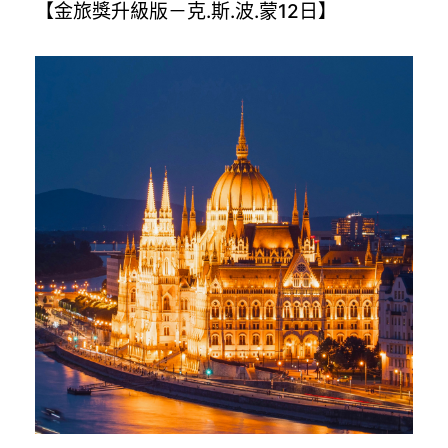
【金旅獎升級版－克.斯.波.蒙12日】