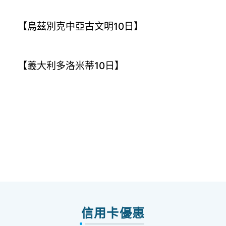
【烏茲別克中亞古文明10日】
【義大利多洛米蒂10日】
信用卡優惠