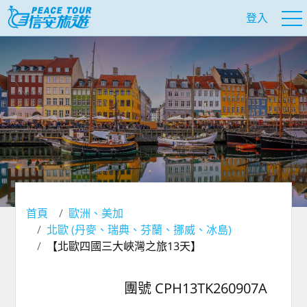
登入
首頁
歐洲、美加
北歐 (丹麥、瑞典、芬蘭、挪威、冰島)
【北歐四國三大峽灣之旅13天】
團號 CPH13TK260907A