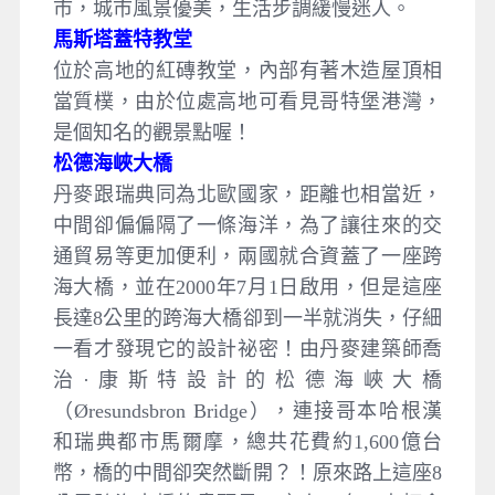
市，城市風景優美，生活步調緩慢迷人。
馬斯塔蓋特教堂
位於高地的紅磚教堂，內部有著木造屋頂相
當質樸，由於位處高地可看見哥特堡港灣，
是個知名的觀景點喔！
松德海峽大橋
丹麥跟瑞典同為北歐國家，距離也相當近，
中間卻偏偏隔了一條海洋，為了讓往來的交
通貿易等更加便利，兩國就合資蓋了一座跨
海大橋，並在2000年7月1日啟用，但是這座
長達8公里的跨海大橋卻到一半就消失，仔細
一看才發現它的設計祕密！由丹麥建築師喬
治·康斯特設計的松德海峽大橋
（Øresundsbron Bridge），連接哥本哈根漢
和瑞典都市馬爾摩，總共花費約1,600億台
幣，橋的中間卻突然斷開？！原來路上這座8