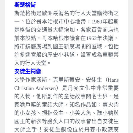
斯楚格街
斯楚格街是歐洲最著名的行人天堂購物街之
一。位於哥本哈根市中心地帶，1960年起斯
楚格街的交通量大幅增加，各家百貨商店也
前來設點，哥本哈根市議會在1962年決議，
將市鎮廳廣場到國王新廣場間的區域，包括
許多迷宮般的歷史小巷道，設置成為車輛禁
入的行人天堂。
安徒生銅像
文學作家漢斯．克里斯蒂安．安徒生（Hans
Christian Andersen）是丹麥文化中非常重要
的人物，他所創作的童話故事聞名世界，是
家喻戶曉的童話大師，知名作品如：賣火柴
的小女孩、拇指公主、小美人魚、醜小鴨與
國王的新衣等膾炙人口的故事皆出自安徒生
大師之手！安徒生銅像位於丹麥市政廳廣