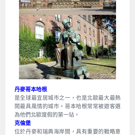
丹麥哥本哈根
是全球最宜居城市之一，也是北歐最大最熱
鬧最具風情的城市。哥本哈根常常被遊客選
為他們北歐度假的第一站。
克倫堡
位於丹麥和瑞典海岸間，具有重要的戰略意