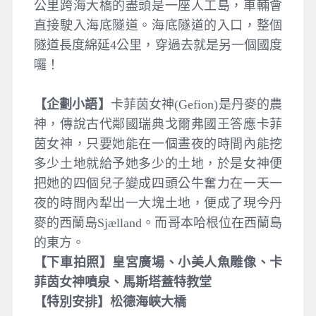
公里跨海大橋的盡頭是一座人工島，車輛會
直接駛入海底隧道。海底隧道的入口，整個
隧道長度綿延4公里，穿過去就是另一個國度
囉！
【企劃小語】
卡菲茵女神(Gefion)是丹麥的農
神，傳說古代鄰國瑞典戈爾弗國王答應卡菲
茵女神，只要她能在一個晝夜的時間內能挖
多少土地就給予她多少的土地，於是女神便
把她的四個兒子變成四頭公牛奮力在一天一
夜的時間內犁出一大塊土地，便成了現今丹
麥的西蘭島Sjælland。而哥本哈根位在西蘭島
的東方。
【下車拍照】皇宮廣場、小美人魚雕像、卡
菲茵女神噴泉、馬斯塔蓋特教堂
【特別安排】松德海峽大橋