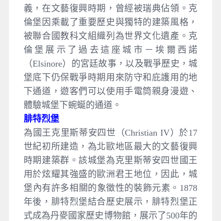
義，在文藝復興時期，曾經被瑞典佔領。克
倫堡因乘載了重要歷史與獨特的建築風格，
被聯合國教科文組織列為世界文化遺產。克
倫堡展示了過去這座城市－埃爾西諾
（Elsinore）的宮廷故事，以及戰爭歷史，城
堡底下仍保戰爭時期用來防守和庇護用的地
下通道，遊客們可以使用手電筒親身漫遊、
體驗城堡下蜿蜒的通道。
腓特烈堡
為國王克里斯蒂安四世（Christian IV）於17
世紀初所建造，為北歐地區最大的文藝復興
時期建築群。該城堡為克里斯蒂安四世國王
用於炫耀其強盛的歐洲君王地位，因此，城
堡內有許多相關的象徵性的裝飾元素。1878
年後，腓特烈堡結合歷史展示，腓特烈堡正
式成為丹麥國家歷史博物館，展示了500年的