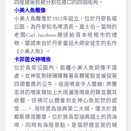
四座建築就被分割在路口的四個街角。
小美人魚雕像
小美人魚雕像於1913年設立，位於丹麥長堤
公園，為丹麥知名啤酒商－嘉士伯－當時的
老闆Carl Jacobsen贈送給哥本哈根市的禮
物，靈感來自於丹麥童話大師安徒生的名作
《小美人魚》。
卡菲茵女神噴泉
位於長堤公園內，距離小美人魚銅像不遠
處。女神氣勢磅礡揮舞著長鞭駕馭並催促著
四頭奮勇的公牛，這座噴泉令人震撼! 奔騰
澎湃的噴泉聲加上大雨灑落噴泉的聲音震耳
欲聾，彷彿可以體會到女神心急如焚的感
受.....。.哥特堡為瑞典第二大城，僅次於首
都斯德哥爾摩，位於狹長型瑞典國土的西海
岸，同時有海陸景點，是個舒適宜居的城