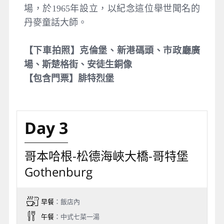
場，於1965年設立，以紀念這位舉世聞名的
丹麥童話大師。
【下車拍照】克倫堡、新港碼頭、市政廳廣
場、斯楚格街、安徒生銅像
【包含門票】
腓特烈堡
Day 3
哥本哈根-松德海峽大橋-哥特堡
Gothenburg
早餐
：飯店內
午餐
：中式七菜一湯