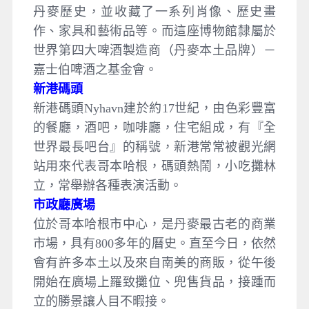
丹麥歷史，並收藏了一系列肖像、歷史畫
作、家具和藝術品等。而這座博物館隸屬於
世界第四大啤酒製造商（丹麥本土品牌）－
嘉士伯啤酒之基金會。
新港碼頭
新港碼頭Nyhavn建於約17世紀，由色彩豐富
的餐廳，酒吧，咖啡廳，住宅組成，有『全
世界最長吧台』的稱號，新港常常被觀光網
站用來代表哥本哈根，碼頭熱鬧，小吃攤林
立，常舉辦各種表演活動。
市政廳廣場
位於哥本哈根市中心，是丹麥最古老的商業
市場，具有800多年的曆史。直至今日，依然
會有許多本土以及來自南美的商販，從午後
開始在廣場上羅致攤位、兜售貨品，接踵而
立的勝景讓人目不暇接。