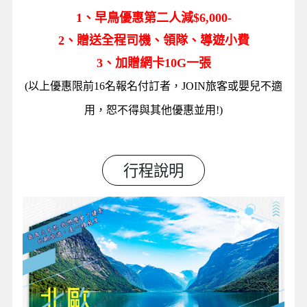
1、早鳥優惠第二人減$6,000-
2、贈送全程司機、領隊、導遊小費
3、加贈網卡10G一張
(以上優惠限前16名報名付訂者，JOIN旅客或嬰兒不適
用，恕不得與其他優惠並用!)
行程說明