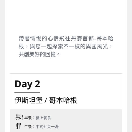
帶著愉悅的心情飛往丹麥首都-哥本哈
根，與您一起探索不一樣的異國風光，
共創美好的回憶。
Day 2
伊斯坦堡 / 哥本哈根
早餐
：機上餐食
午餐
：中式七菜一湯