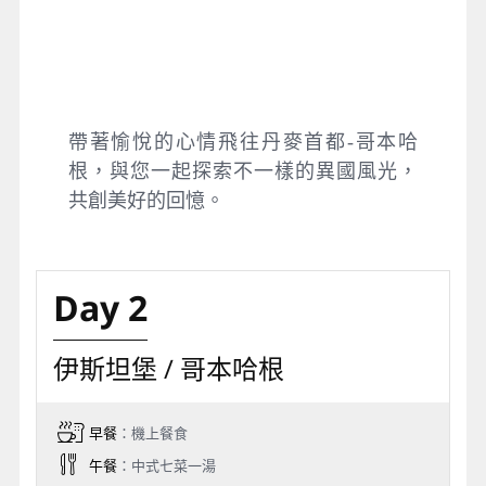
帶著愉悅的心情飛往丹麥首都-哥本哈
根，與您一起探索不一樣的異國風光，
共創美好的回憶。
Day 2
伊斯坦堡 / 哥本哈根
早餐
：機上餐食
午餐
：中式七菜一湯