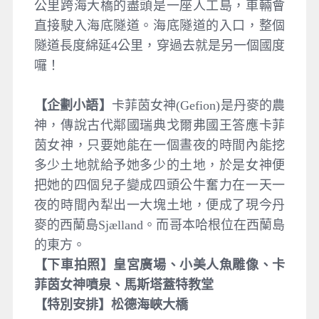
公里跨海大橋的盡頭是一座人工島，車輛會
直接駛入海底隧道。海底隧道的入口，整個
隧道長度綿延4公里，穿過去就是另一個國度
囉！
【企劃小語】
卡菲茵女神(Gefion)是丹麥的農
神，傳說古代鄰國瑞典戈爾弗國王答應卡菲
茵女神，只要她能在一個晝夜的時間內能挖
多少土地就給予她多少的土地，於是女神便
把她的四個兒子變成四頭公牛奮力在一天一
夜的時間內犁出一大塊土地，便成了現今丹
麥的西蘭島Sjælland。而哥本哈根位在西蘭島
的東方。
【下車拍照】皇宮廣場、小美人魚雕像、卡
菲茵女神噴泉、馬斯塔蓋特教堂
【特別安排】松德海峽大橋