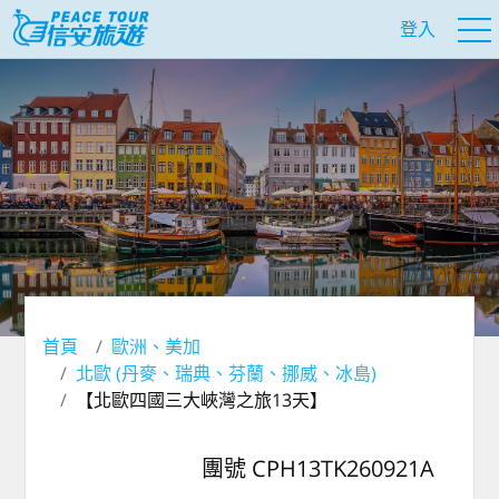
登入
首頁
歐洲、美加
北歐 (丹麥、瑞典、芬蘭、挪威、冰島)
【北歐四國三大峽灣之旅13天】
團號 CPH13TK260921A