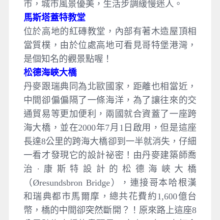
市，城市風景優美，生活步調緩慢迷人。
馬斯塔蓋特教堂
位於高地的紅磚教堂，內部有著木造屋頂相
當質樸，由於位處高地可看見哥特堡港灣，
是個知名的觀景點喔！
松德海峽大橋
丹麥跟瑞典同為北歐國家，距離也相當近，
中間卻偏偏隔了一條海洋，為了讓往來的交
通貿易等更加便利，兩國就合資蓋了一座跨
海大橋，並在2000年7月1日啟用，但是這座
長達8公里的跨海大橋卻到一半就消失，仔細
一看才發現它的設計祕密！由丹麥建築師喬
治·康斯特設計的松德海峽大橋
（Øresundsbron Bridge），連接哥本哈根漢
和瑞典都市馬爾摩，總共花費約1,600億台
幣，橋的中間卻突然斷開？！原來路上這座8