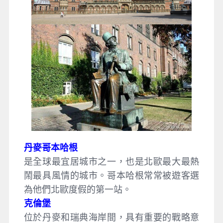
丹麥哥本哈根
是全球最宜居城市之一，也是北歐最大最熱
鬧最具風情的城市。哥本哈根常常被遊客選
為他們北歐度假的第一站。
克倫堡
位於丹麥和瑞典海岸間，具有重要的戰略意