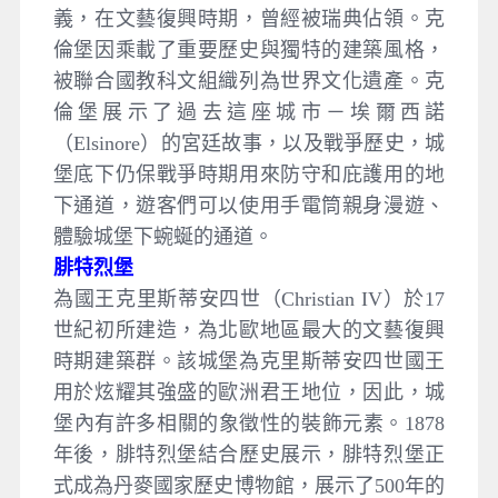
義，在文藝復興時期，曾經被瑞典佔領。克
倫堡因乘載了重要歷史與獨特的建築風格，
被聯合國教科文組織列為世界文化遺產。克
倫堡展示了過去這座城市－埃爾西諾
（Elsinore）的宮廷故事，以及戰爭歷史，城
堡底下仍保戰爭時期用來防守和庇護用的地
下通道，遊客們可以使用手電筒親身漫遊、
體驗城堡下蜿蜒的通道。
腓特烈堡
為國王克里斯蒂安四世（Christian IV）於17
世紀初所建造，為北歐地區最大的文藝復興
時期建築群。該城堡為克里斯蒂安四世國王
用於炫耀其強盛的歐洲君王地位，因此，城
堡內有許多相關的象徵性的裝飾元素。1878
年後，腓特烈堡結合歷史展示，腓特烈堡正
式成為丹麥國家歷史博物館，展示了500年的