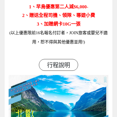
1、早鳥優惠第二人減$6,000-
2、贈送全程司機、領隊、導遊小費
3、加贈網卡10G一張
(以上優惠限前16名報名付訂者，JOIN旅客或嬰兒不適
用，恕不得與其他優惠並用!)
行程說明