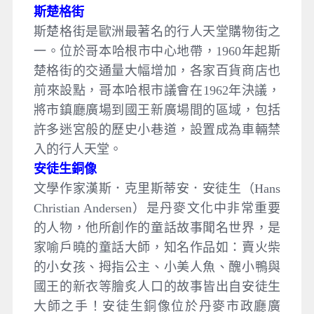
斯楚格街
斯楚格街是歐洲最著名的行人天堂購物街之
一。位於哥本哈根市中心地帶，1960年起斯
楚格街的交通量大幅增加，各家百貨商店也
前來設點，哥本哈根市議會在1962年決議，
將市鎮廳廣場到國王新廣場間的區域，包括
許多迷宮般的歷史小巷道，設置成為車輛禁
入的行人天堂。
安徒生銅像
文學作家漢斯．克里斯蒂安．安徒生（Hans
Christian Andersen）是丹麥文化中非常重要
的人物，他所創作的童話故事聞名世界，是
家喻戶曉的童話大師，知名作品如：賣火柴
的小女孩、拇指公主、小美人魚、醜小鴨與
國王的新衣等膾炙人口的故事皆出自安徒生
大師之手！安徒生銅像位於丹麥市政廳廣