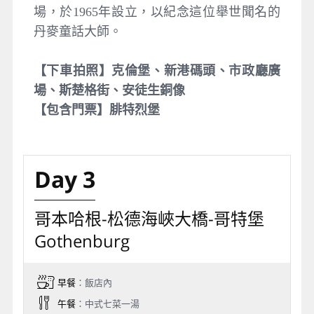
場，於1965年設立，以紀念這位舉世聞名的
丹麥童話大師。
【下車拍照】克倫堡、新港碼頭、市政廳廣
場、斯楚格街、安徒生銅像
【包含門票】
腓特烈堡
Day 3
哥本哈根-松德海峽大橋-哥特堡
Gothenburg
早餐
：飯店內
午餐
：中式七菜一湯