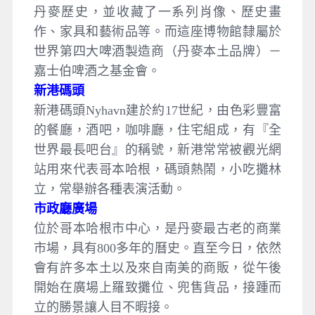
丹麥歷史，並收藏了一系列肖像、歷史畫
作、家具和藝術品等。而這座博物館隸屬於
世界第四大啤酒製造商（丹麥本土品牌）－
嘉士伯啤酒之基金會。
新港碼頭
新港碼頭Nyhavn建於約17世紀，由色彩豐富
的餐廳，酒吧，咖啡廳，住宅組成，有『全
世界最長吧台』的稱號，新港常常被觀光網
站用來代表哥本哈根，碼頭熱鬧，小吃攤林
立，常舉辦各種表演活動。
市政廳廣場
位於哥本哈根市中心，是丹麥最古老的商業
市場，具有800多年的曆史。直至今日，依然
會有許多本土以及來自南美的商販，從午後
開始在廣場上羅致攤位、兜售貨品，接踵而
立的勝景讓人目不暇接。