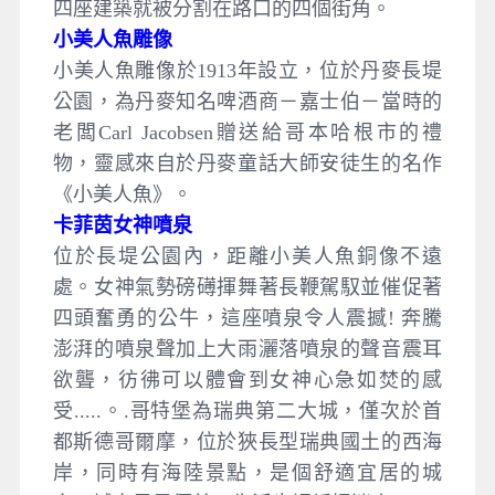
四座建築就被分割在路口的四個街角。
小美人魚雕像
小美人魚雕像於1913年設立，位於丹麥長堤
公園，為丹麥知名啤酒商－嘉士伯－當時的
老闆Carl Jacobsen贈送給哥本哈根市的禮
物，靈感來自於丹麥童話大師安徒生的名作
《小美人魚》。
卡菲茵女神噴泉
位於長堤公園內，距離小美人魚銅像不遠
處。女神氣勢磅礡揮舞著長鞭駕馭並催促著
四頭奮勇的公牛，這座噴泉令人震撼! 奔騰
澎湃的噴泉聲加上大雨灑落噴泉的聲音震耳
欲聾，彷彿可以體會到女神心急如焚的感
受.....。.哥特堡為瑞典第二大城，僅次於首
都斯德哥爾摩，位於狹長型瑞典國土的西海
岸，同時有海陸景點，是個舒適宜居的城