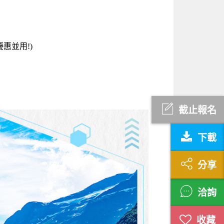
惠並用!)
截止報名
下載
分享
洽詢