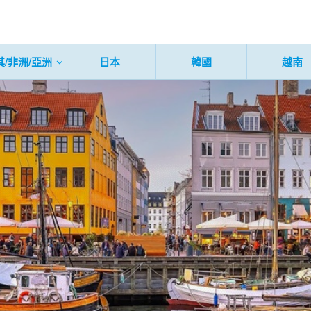
其/非洲/亞洲
日本
韓國
越南