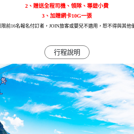
2、贈送全程司機、領隊、導遊小費
3、加贈網卡10G一張
惠限前16名報名付訂者，JOIN旅客或嬰兒不適用，恕不得與其他優
行程說明