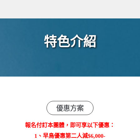
特色介紹
優惠方案
報
名付訂本團體
，
即可享以下優惠：
1、早鳥優惠第二人減$6,000-