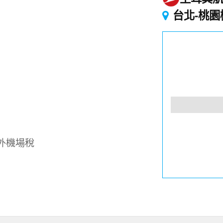
起
台北-桃園
外機場稅