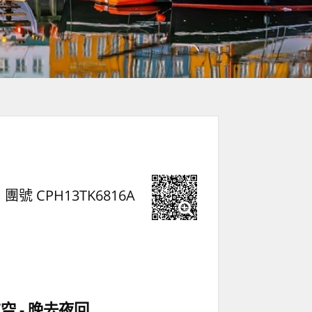
團號 CPH13TK6816A
航空
晚去夜回