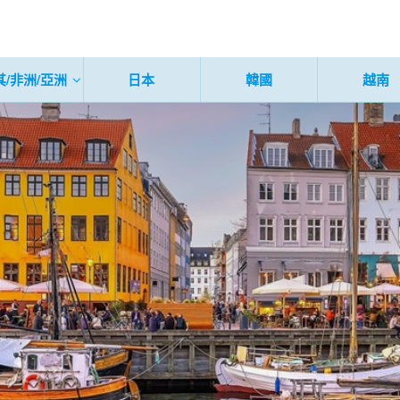
其/非洲/亞洲
日本
韓國
越南