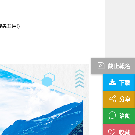
惠並用!)
截止報名
下載
分享
洽詢