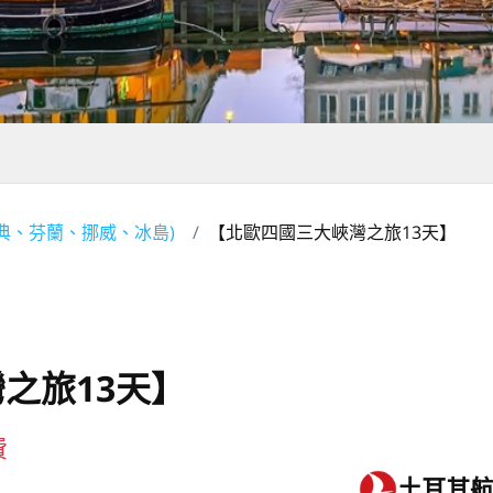
瑞典、芬蘭、挪威、冰島)
【北歐四國三大峽灣之旅13天】
之旅13天】
費
土耳其