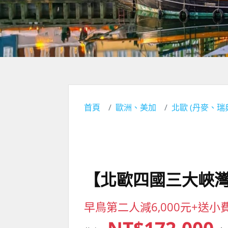
首頁
歐洲、美加
北歐 (丹麥、
【北歐四國三大峽灣
早鳥第二人減6,000元+送小