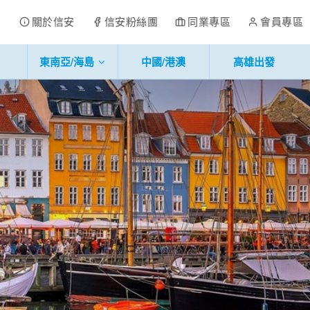
關於信安
信安粉絲團
同業專區
會員專區
東南亞/海島
中國/港澳
高雄出發