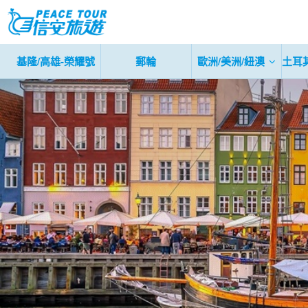
基隆/高雄-榮耀號
郵輪
歐洲/美洲/紐澳
土耳