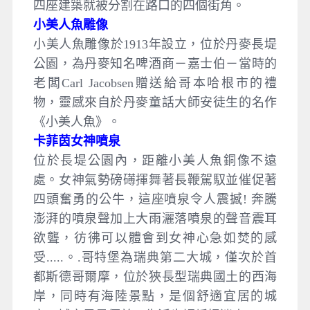
四座建築就被分割在路口的四個街角。
小美人魚雕像
小美人魚雕像於1913年設立，位於丹麥長堤
公園，為丹麥知名啤酒商－嘉士伯－當時的
老闆Carl Jacobsen贈送給哥本哈根市的禮
物，靈感來自於丹麥童話大師安徒生的名作
《小美人魚》。
卡菲茵女神噴泉
位於長堤公園內，距離小美人魚銅像不遠
處。女神氣勢磅礡揮舞著長鞭駕馭並催促著
四頭奮勇的公牛，這座噴泉令人震撼! 奔騰
澎湃的噴泉聲加上大雨灑落噴泉的聲音震耳
欲聾，彷彿可以體會到女神心急如焚的感
受.....。.哥特堡為瑞典第二大城，僅次於首
都斯德哥爾摩，位於狹長型瑞典國土的西海
岸，同時有海陸景點，是個舒適宜居的城