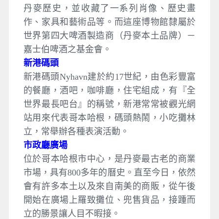
丹麥歷史，並收藏了一系列肖像、歷史畫
作、家具和藝術品等。而這座博物館隸屬於
世界第四大啤酒製造商（丹麥本土品牌）－
嘉士伯啤酒之基金會。
新港碼頭
新港碼頭Nyhavn建於約17世紀，由色彩豐富
的餐廳，酒吧，咖啡廳，住宅組成，有『全
世界最長吧台』的稱號，新港常常被觀光網
站用來代表哥本哈根，碼頭熱鬧，小吃攤林
立，常舉辦各種表演活動。
市政廳廣場
位於哥本哈根市中心，是丹麥最古老的商業
市場，具有800多年的曆史。直至今日，依然
會有許多本土以及來自南美的商販，從午後
開始在廣場上羅致攤位、兜售貨品，接踵而
立的勝景讓人目不暇接。