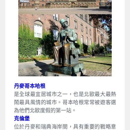
丹麥哥本哈根
是全球最宜居城市之一，也是北歐最大最熱
鬧最具風情的城市。哥本哈根常常被遊客選
為他們北歐度假的第一站。
克倫堡
位於丹麥和瑞典海岸間，具有重要的戰略意