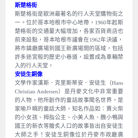
斯楚格街
斯楚格街是歐洲最著名的行人天堂購物街之
一。位於哥本哈根市中心地帶，1960年起斯
楚格街的交通量大幅增加，各家百貨商店也
前來設點，哥本哈根市議會在1962年決議，
將市鎮廳廣場到國王新廣場間的區域，包括
許多迷宮般的歷史小巷道，設置成為車輛禁
入的行人天堂。
安徒生銅像
文學作家漢斯．克里斯蒂安．安徒生（Hans
Christian Andersen）是丹麥文化中非常重要
的人物，他所創作的童話故事聞名世界，是
家喻戶曉的童話大師，知名作品如：賣火柴
的小女孩、拇指公主、小美人魚、醜小鴨與
國王的新衣等膾炙人口的故事皆出自安徒生
大師之手！安徒生銅像位於丹麥市政廳廣