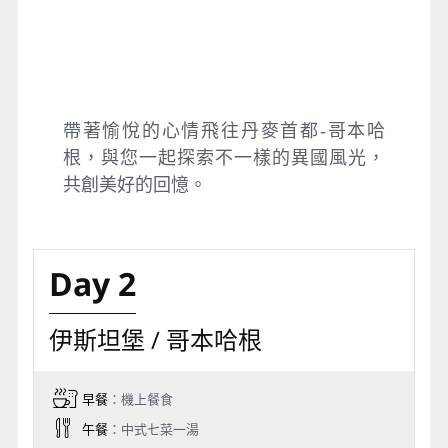
帶著愉悅的心情飛往丹麥首都-哥本哈
根，與您一起探索不一樣的異國風光，
共創美好的回憶。
Day 2
伊斯坦堡 / 哥本哈根
早餐
：機上餐食
午餐
：中式七菜一湯