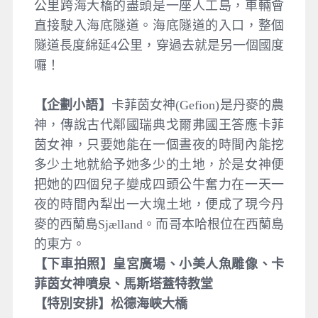
公里跨海大橋的盡頭是一座人工島，車輛會
直接駛入海底隧道。海底隧道的入口，整個
隧道長度綿延4公里，穿過去就是另一個國度
囉！
【企劃小語】
卡菲茵女神(Gefion)是丹麥的農
神，傳說古代鄰國瑞典戈爾弗國王答應卡菲
茵女神，只要她能在一個晝夜的時間內能挖
多少土地就給予她多少的土地，於是女神便
把她的四個兒子變成四頭公牛奮力在一天一
夜的時間內犁出一大塊土地，便成了現今丹
麥的西蘭島Sjælland。而哥本哈根位在西蘭島
的東方。
【下車拍照】皇宮廣場、小美人魚雕像、卡
菲茵女神噴泉、馬斯塔蓋特教堂
【特別安排】松德海峽大橋