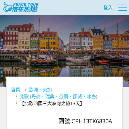
登入
首頁
歐洲、美加
北歐 (丹麥、瑞典、芬蘭、挪威、冰島)
【北歐四國三大峽灣之旅13天】
團號 CPH13TK6830A