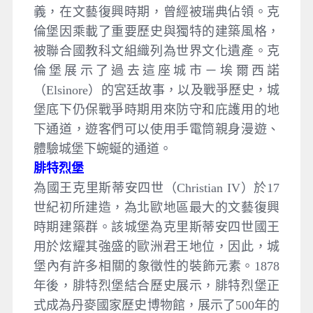
義，在文藝復興時期，曾經被瑞典佔領。克
倫堡因乘載了重要歷史與獨特的建築風格，
被聯合國教科文組織列為世界文化遺產。克
倫堡展示了過去這座城市－埃爾西諾
（Elsinore）的宮廷故事，以及戰爭歷史，城
堡底下仍保戰爭時期用來防守和庇護用的地
下通道，遊客們可以使用手電筒親身漫遊、
體驗城堡下蜿蜒的通道。
腓特烈堡
為國王克里斯蒂安四世（Christian IV）於17
世紀初所建造，為北歐地區最大的文藝復興
時期建築群。該城堡為克里斯蒂安四世國王
用於炫耀其強盛的歐洲君王地位，因此，城
堡內有許多相關的象徵性的裝飾元素。1878
年後，腓特烈堡結合歷史展示，腓特烈堡正
式成為丹麥國家歷史博物館，展示了500年的