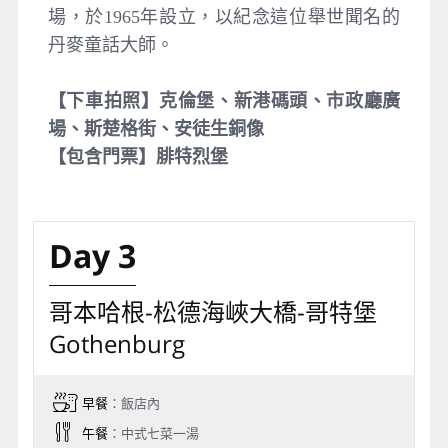
場，於1965年設立，以紀念這位舉世聞名的
丹麥童話大師。
【下車拍照】克倫堡、新港碼頭、市政廳廣
場、斯楚格街、安徒生銅像
【包含門票】
腓特烈堡
Day 3
哥本哈根-松德海峽大橋-哥特堡
Gothenburg
早餐
：飯店內
午餐
：中式七菜一湯