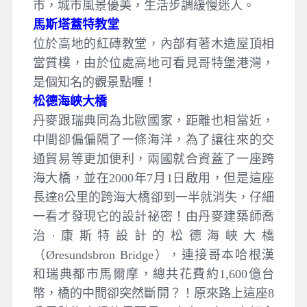
市，城市風景優美，生活步調緩慢迷人。
馬斯塔蓋特教堂
位於高地的紅磚教堂，內部有著木造屋頂相
當質樸，由於位處高地可看見哥特堡港灣，
是個知名的觀景點喔！
松德海峽大橋
丹麥跟瑞典同為北歐國家，距離也相當近，
中間卻偏偏隔了一條海洋，為了讓往來的交
通貿易等更加便利，兩國就合資蓋了一座跨
海大橋，並在2000年7月1日啟用，但是這座
長達8公里的跨海大橋卻到一半就消失，仔細
一看才發現它的設計祕密！由丹麥建築師喬
治·康斯特設計的松德海峽大橋
（Øresundsbron Bridge），連接哥本哈根漢
和瑞典都市馬爾摩，總共花費約1,600億台
幣，橋的中間卻突然斷開？！原來路上這座8