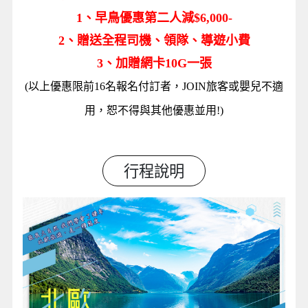
1、早鳥優惠第二人減$6,000-
2、贈送全程司機、領隊、導遊小費
3、加贈網卡10G一張
(以上優惠限前16名報名付訂者，JOIN旅客或嬰兒不適
用，恕不得與其他優惠並用!)
行程說明