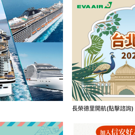
長榮德里開航(點擊諮詢)