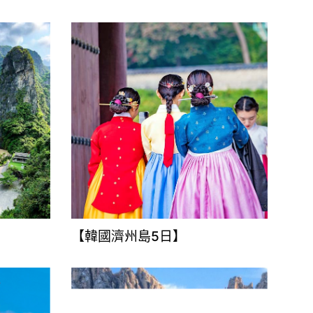
【韓國濟州島5日】