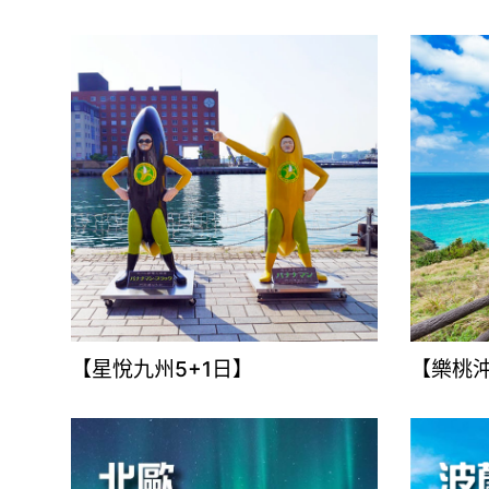
【星悅九州5+1日】
【樂桃