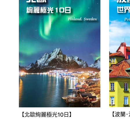
【波蘭･
【北歐絢麗極光10日】