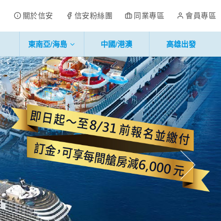
關於信安
信安粉絲團
同業專區
會員專區
東南亞/海島
中國/港澳
高雄出發
往後