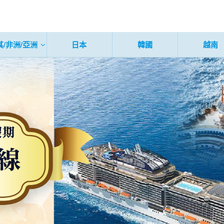
其/非洲/亞洲
日本
韓國
越南