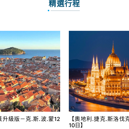
精選行程
升級版－克.斯.波.蒙12
【奧地利.捷克.斯洛伐
10日】