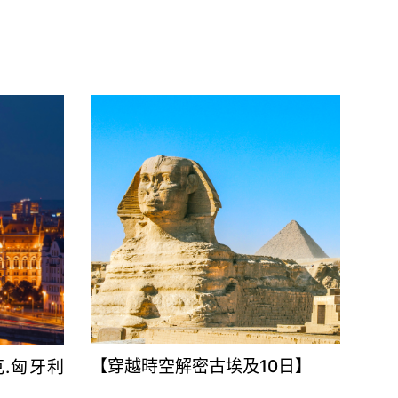
【穿越時空解密古埃及10日】
克.匈牙利