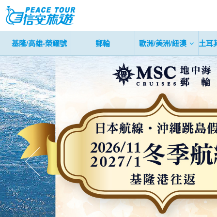
基隆/高雄-榮耀號
郵輪
歐洲/美洲/紐澳
土耳
往前