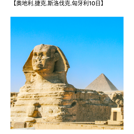
【奧地利.捷克.斯洛伐克.匈牙利10日】