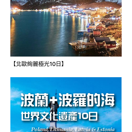
【北歐絢麗極光10日】