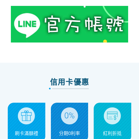
信用卡優惠
刷卡滿額禮
分期0利率
紅利折抵