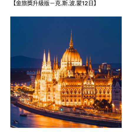
【金旅獎升級版－克.斯.波.蒙12日】