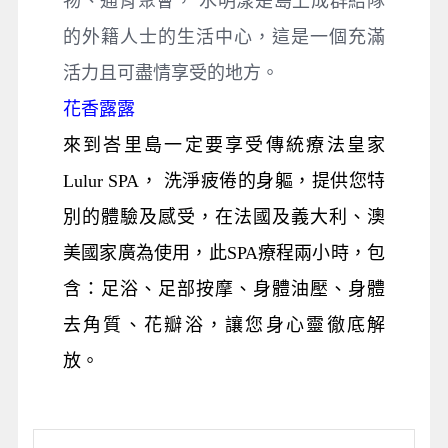
物、通宵聚會， 水明漾是島上成群結隊
的外籍人士的生活中心，這是一個充滿
活力且可盡情享受的地方。
花香露露
來到峇里島一定要享受傳統療法皇家
Lulur SPA， 洗淨疲倦的身軀，提供您特
別的體驗及感受，在法國及義大利、澳
美國家廣為使用，此SPA療程兩小時，包
含：足浴、足部按摩、身體油壓、身體
去角質、花瓣浴，讓您身心靈徹底解
放。