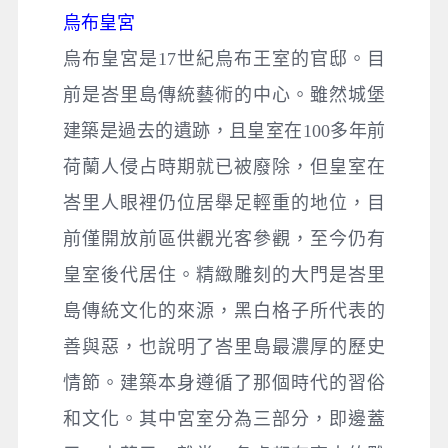
烏布皇宮
烏布皇宮是17世紀烏布王室的官邸。目
前是峇里島傳統藝術的中心。雖然城堡
建築是過去的遺跡，且皇室在100多年前
荷蘭人侵占時期就已被廢除，但皇室在
峇里人眼裡仍位居舉足輕重的地位，目
前僅開放前區供觀光客參觀，至今仍有
皇室後代居住。精緻雕刻的大門是峇里
島傳統文化的來源，黑白格子所代表的
善與惡，也說明了峇里島最濃厚的歷史
情節。建築本身遵循了那個時代的習俗
和文化。其中宮室分為三部分，即邊蓋