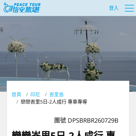
登入
首頁
印尼
峇里島
戀戀峇里5日-2人成行 專車專導
團號 DPSBRBR260729B
戀戀峇里5日-2人成行 專