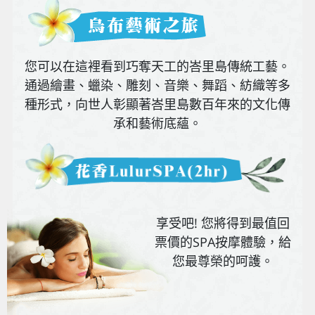
您可以在這裡看到巧奪天工的峇里島傳統工藝。
通過繪畫、蠟染、雕刻、音樂、舞蹈、紡織等多
種形式，向世人彰顯著峇里島數百年來的文化傳
承和藝術底蘊。
享受吧! 您將得到最值回
票價的SPA按摩體驗，給
您最尊榮的呵護。