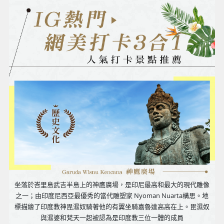
坐落於峇里島武吉半島上的神鷹廣場，是印尼最高和最大的現代雕像
之一；由印度尼西亞最優秀的當代雕塑家 Nyoman Nuarta構思。地
標描繪了印度教神毘濕奴騎著他的有翼坐騎嘉魯達高高在上。毘濕奴
與濕婆和梵天一起被認為是印度教三位一體的成員