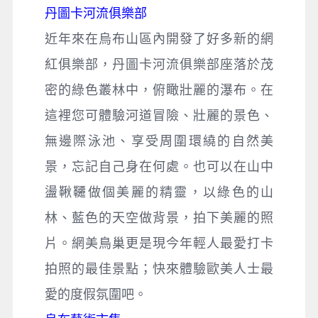
丹圖卡河流俱樂部
近年來在烏布山區內開發了好多新的網
紅俱樂部，丹圖卡河流俱樂部座落於茂
密的綠色叢林中，俯瞰壯麗的瀑布。在
這裡您可體驗河道冒險、壯麗的景色、
無邊際泳池、享受周圍環繞的自然美
景，忘記自己身在何處。也可以在山中
盪鞦韆做個美麗的精靈，以綠色的山
林、藍色的天空做背景，拍下美麗的照
片。網美鳥巢更是現今年輕人最愛打卡
拍照的最佳景點；快來體驗歐美人士最
愛的度假氛圍吧。