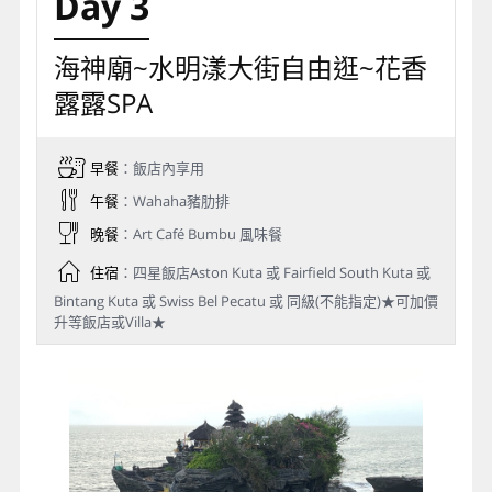
Day 3
海神廟~水明漾大街自由逛~花香
露露SPA
早餐
：飯店內享用
午餐
：Wahaha豬肋排
晚餐
：Art Café Bumbu 風味餐
住宿
：四星飯店Aston Kuta 或 Fairfield South Kuta 或
Bintang Kuta 或 Swiss Bel Pecatu 或 同級(不能指定)★可加價
升等飯店或Villa★