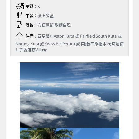
早餐
：X
午餐
：機上餐盒
晚餐
：方便逛街 敬請自理
住宿
：四星飯店Aston Kuta 或 Fairfield South Kuta 或
Bintang Kuta 或 Swiss Bel Pecatu 或 同級(不能指定)★可加價
升等飯店或Villa★