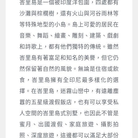
峇里島是一個被印度洋包圍，四處都有
沙灘與棕櫚樹，還有火山與河谷雨林等
等特殊地型的小島。島上可愛的居民在
音樂、舞蹈、繪畫、雕刻、建築、戲劇
和詩歌上，都有他們獨特的傳統。雖然
峇里島有著富足和知名的美譽，但它仍
然保留著自然的風貌。無論是住宿或飲
食，峇里島擁有全印尼最多樣化的選
擇。在峇里島，迷霧山巒中，有遠離塵
囂的五星級渡假飯店，也有可以享受私
人空間的峇里島式別墅，也因此不管是
蜜月、出國渡假、家庭旅遊、攝影拍
照、深度旅遊，這邊都可以滿足大部份