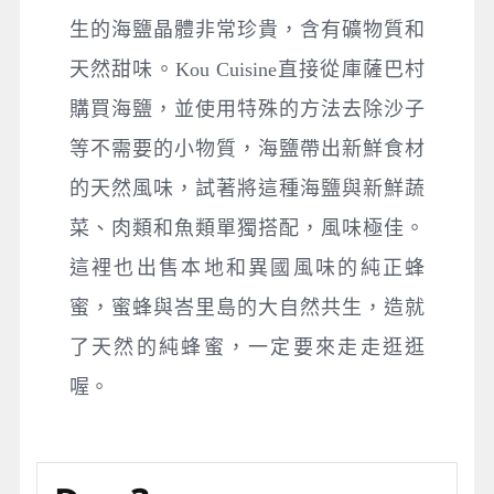
生的海鹽晶體非常珍貴，含有礦物質和
天然甜味。Kou Cuisine直接從庫薩巴村
購買海鹽，並使用特殊的方法去除沙子
等不需要的小物質，海鹽帶出新鮮食材
的天然風味，試著將這種海鹽與新鮮蔬
菜、肉類和魚類單獨搭配，風味極佳。
這裡也出售本地和異國風味的純正蜂
蜜，蜜蜂與峇里島的大自然共生，造就
了天然的純蜂蜜，一定要來走走逛逛
喔。