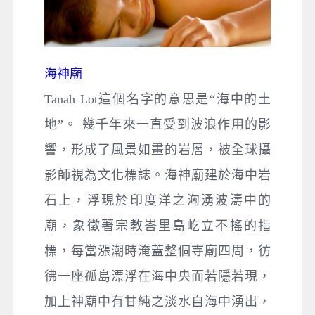
海神廟
Tanah Lot這個名字的意思是“海中的土
地”。 幾千年來一直受到波浪作用的影
響，形成了風景如畫的岩層，被全球攝
影師視為文化標誌。海神廟建於海中岩
石上，浮現於印度洋之洶湧波濤中的
廟，象徵著宗教峇里島屹立不搖的指
標，每當漲潮時淹蓋整個寺廟四周，彷
彿一座孤島漂浮在海中央而若隱若現，
加上神廟中有甘純之淡水自海中湧出，