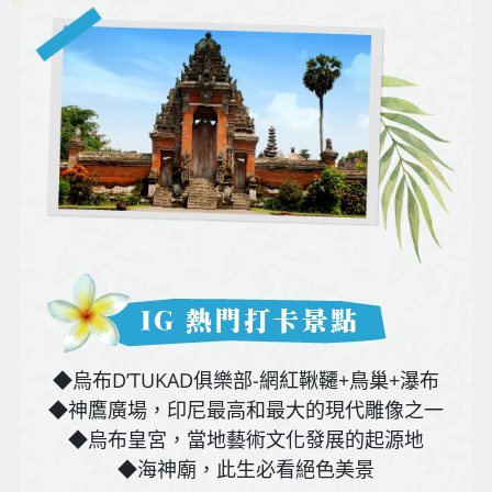
◆烏布D’TUKAD俱樂部-網紅鞦韆+鳥巢+瀑布
◆神鷹廣場，印尼最高和最大的現代雕像之一
◆烏布皇宮，當地藝術文化發展的起源地
◆海神廟，此生必看絕色美景