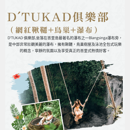
D'TUKAD 俱樂部,坐落在峇里島最著名的瀑布之一Blangsinga瀑布旁，
是中部非常壯觀美麗的瀑布，擁有鞦韆，鳥巢樹屋及泳池全包式玩樂
的概念，寧靜的氛圍以及享受真正的峇里式熱情好客。