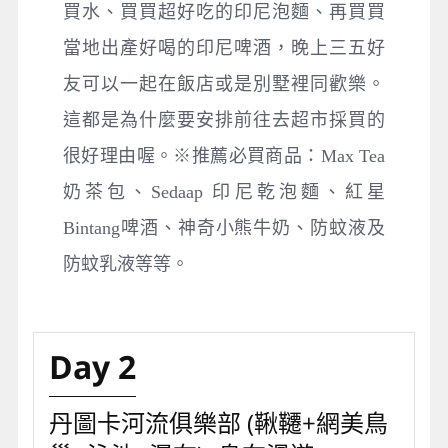
買水、買買超好吃的印尼泡麵、再買買
當地出產好喝的印尼啤酒，晚上三五好
友可以一起在飯店或是別墅裡同歡樂。
這都是為什麼要安排前往去超市採買的
很好理由喔。※推薦必買商品：Max Tea
奶茶包、Sedaap 印尼乾泡麵、紅星
Bintang啤酒、神奇小熊牛奶、防蚊液及
防蚊乳液等等。
Day 2
丹圖卡河流俱樂部 (鞦韆+網美鳥