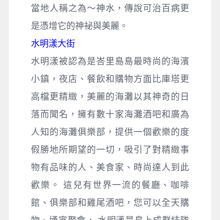
當地人稱之為～神水，傳說可治百病更
是憑增它的神祕與美麗。
水明漾大街
水明漾被認為是峇里島島最時尚的海濱
小鎮，夜店、餐飲和購物方面比庫塔更
高檔更精緻，美麗的海灘以其神奇的日
落而聞名，擁有數十家海灘酒吧和廣為
人知的海灘俱樂部，提供一個歡樂的度
假勝地所期望的一切，吸引了對精緻事
物有品味的人、美食家、時尚達人到此
歡樂。 這兒有世界一流的餐廳、咖啡
館、俱樂部和雞尾酒吧，您可以全天購