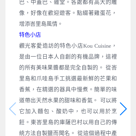
巴、中蓋巴、雜堂。各處都有高大的雕
像，好像在歡迎遊客。點綴著雞蛋花，
增添峇里島風情。
特色小店
觀光客愛造訪的特色小店Kou Cuisine，
是由一位日本人自創的有機品牌，這裡
的所有美味果醬都是完全自製的。 從峇
里島和爪哇島手工挑選最新鮮的芒果和
香蕉，在精選的器具中慢煮。簡單的味
道帶出天然水果的甜味和香氣。 可以將
它加入麵包、酸奶中，也可以用於烹
飪。東峇里島的庫薩巴村以用自己的傳
統方法自製鹽而聞名。 從這個過程中產