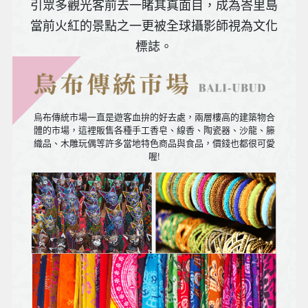
引眾多觀光客前去一睹其真面目，成為峇里島
當前火紅的景點之一更被全球攝影師視為文化
標誌。
相傳以
前峇里
島的皇
烏布傳統市場一直是遊客血拚的好去處，兩層樓高的建築物合
室公主
體的市場，這裡販售各種手工香皂、線香、陶瓷器、沙龍、籐
織品、木雕玩偶等許多當地特色商品與食品，價錢也都很可愛
出嫁以
喔!
前必須
先來一
場全身
LULUR
按摩，
放鬆身
心靈同