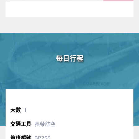
身體老
廢的角
質層。
每日行程
1
長榮航空
BR255