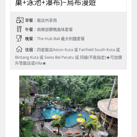
巢+泳池+瀑布)~烏布漫遊
早餐
：飯店內享用
午餐
：俱樂部髒鴨風味套餐
晚餐
：The Hub Bali 義大利麵套餐
住宿
：四星飯店Aston Kuta 或 Fairfield South Kuta 或
Bintang Kuta 或 Swiss Bel Pecatu 或 同級(不能指定)★可加價
升等飯店或Villa★