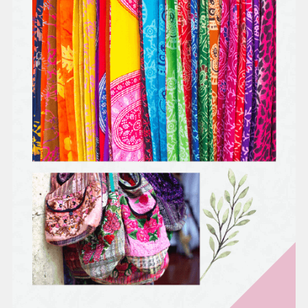
時美容
身體，
才能用
最美的
姿態出
嫁。
LULUR
就是身
體去角
質，按
摩師一
邊按
摩、搓
揉，同
時帶走