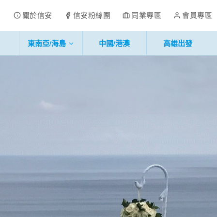
關於信安
信安粉絲團
同業專區
會員專區
東南亞/海島
中國/港澳
高雄出發