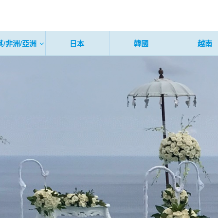
其/非洲/亞洲
日本
韓國
越南