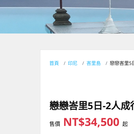
首頁
印尼
峇里島
戀戀峇里5
戀戀峇里5日-2人成
NT$34,500
售價
起