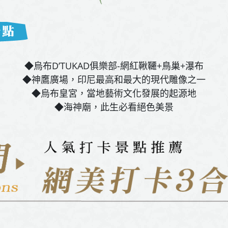
◆烏布D’TUKAD俱樂部-網紅鞦韆+鳥巢+瀑布
◆神鷹廣場，印尼最高和最大的現代雕像之一
◆烏布皇宮，當地藝術文化發展的起源地
◆海神廟，此生必看絕色美景