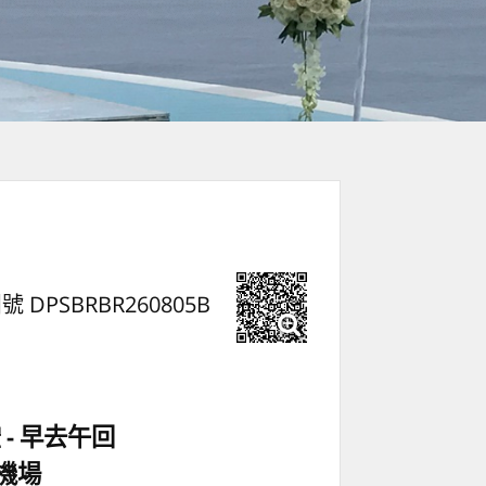
號 DPSBRBR260805B
空
早去午回
機場