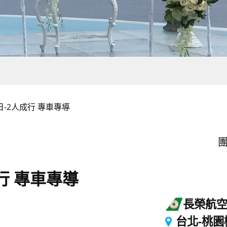
日-2人成行 專車專導
團
行 專車專導
長榮航
台北-桃園