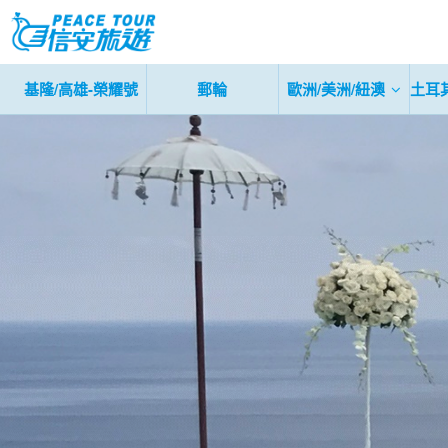
基隆/高雄-榮耀號
郵輪
歐洲/美洲/紐澳
土耳