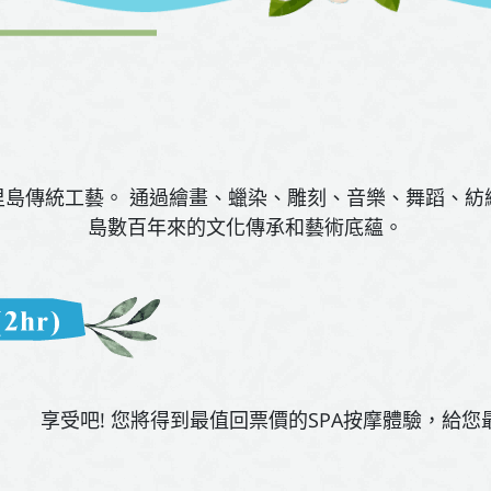
里島傳統工藝。 通過繪畫、蠟染、雕刻、音樂、舞蹈、紡
島數百年來的文化傳承和藝術底蘊。
享受吧! 您將得到最值回票價的SPA按摩體驗，給