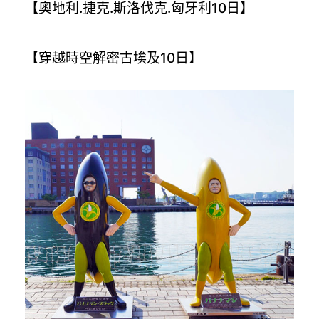
【奧地利.捷克.斯洛伐克.匈牙利10日】
【穿越時空解密古埃及10日】