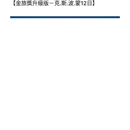
【金旅獎升級版－克.斯.波.蒙12日】