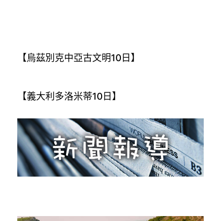
【烏茲別克中亞古文明10日】
【義大利多洛米蒂10日】