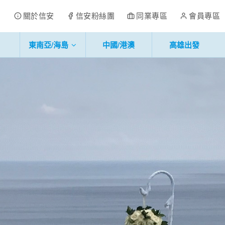
關於信安
信安粉絲團
同業專區
會員專區
東南亞/海島
中國/港澳
高雄出發