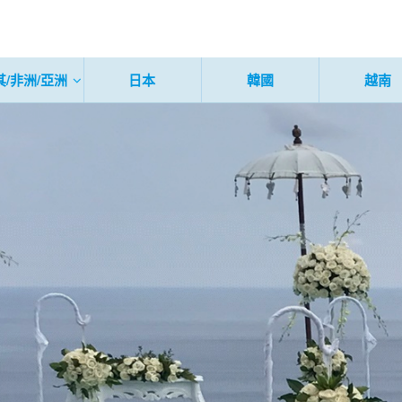
其/非洲/亞洲
日本
韓國
越南