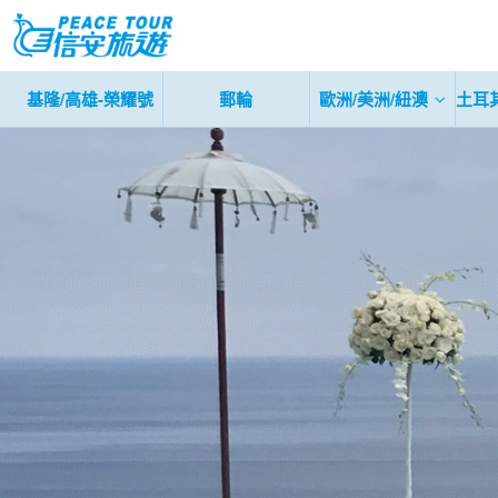
基隆/高雄-榮耀號
郵輪
歐洲/美洲/紐澳
土耳