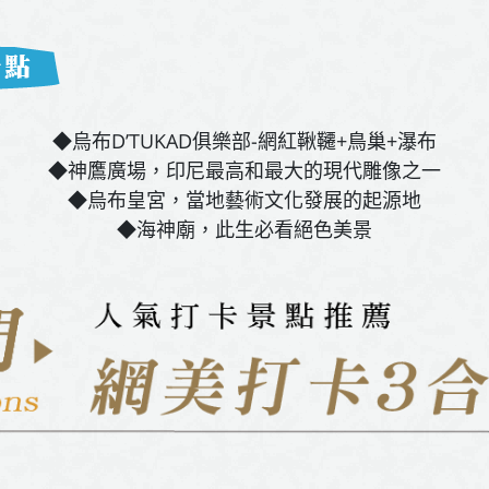
◆烏布D’TUKAD俱樂部-網紅鞦韆+鳥巢+瀑布
◆神鷹廣場，印尼最高和最大的現代雕像之一
◆烏布皇宮，當地藝術文化發展的起源地
◆海神廟，此生必看絕色美景