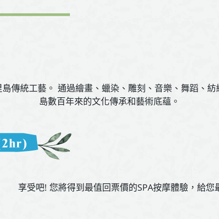
里島傳統工藝。 通過繪畫、蠟染、雕刻、音樂、舞蹈、紡
島數百年來的文化傳承和藝術底蘊。
享受吧! 您將得到最值回票價的SPA按摩體驗，給