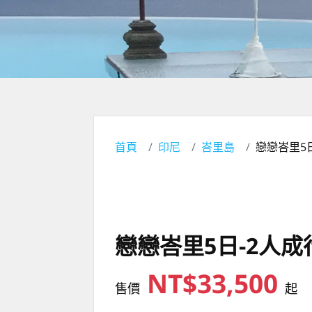
首頁
印尼
峇里島
戀戀峇里5
戀戀峇里5日-2人成
NT$33,500
售價
起