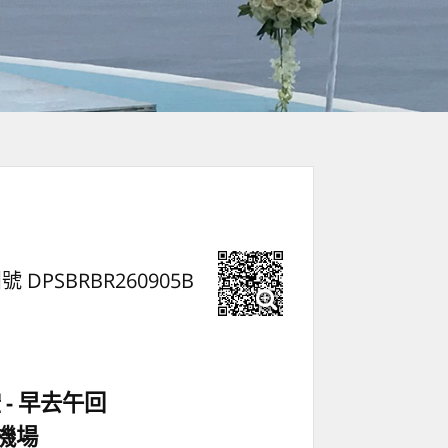
號 DPSBRBR260905B
空
早去午回
機場