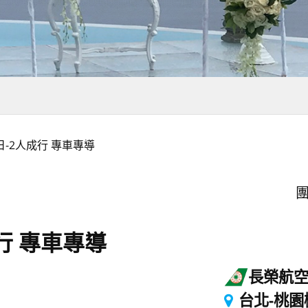
日-2人成行 專車專導
團
行 專車專導
長榮航
台北-桃園