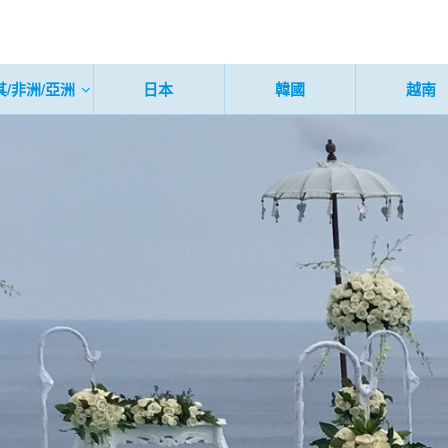
其/非洲/亞洲
日本
韓國
越南