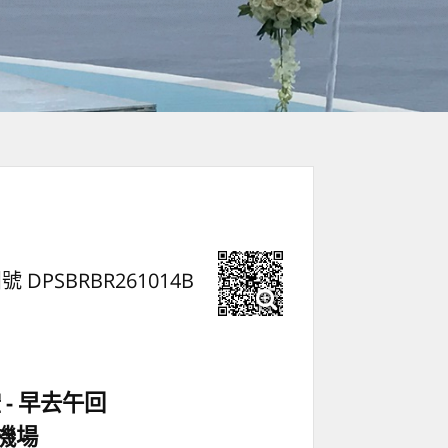
號 DPSBRBR261014B
空
早去午回
機場