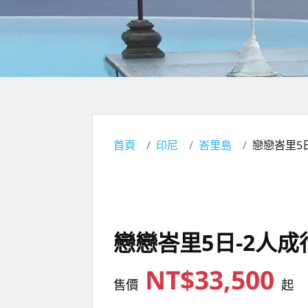
首頁
印尼
峇里島
戀戀峇里5
戀戀峇里5日-2人成
NT$33,500
售價
起