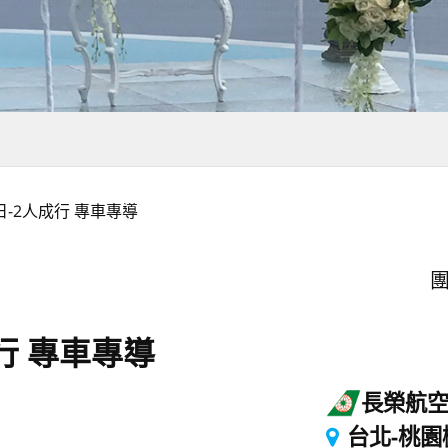
日-2人成行 專車專導
團
行 專車專導
長榮航
台北-桃園