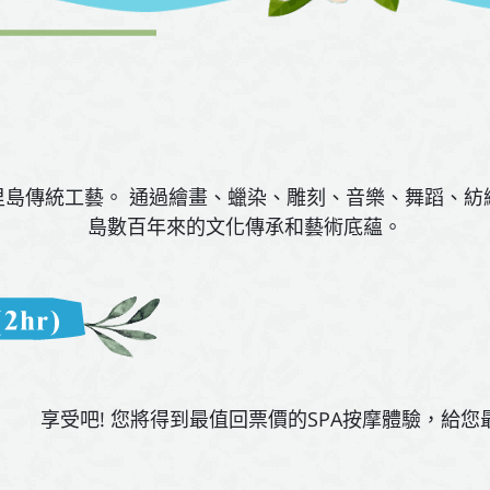
里島傳統工藝。 通過繪畫、蠟染、雕刻、音樂、舞蹈、紡
島數百年來的文化傳承和藝術底蘊。
享受吧! 您將得到最值回票價的SPA按摩體驗，給