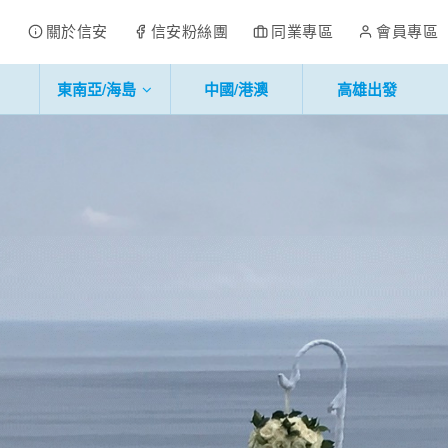
關於信安
信安粉絲團
同業專區
會員專區
東南亞/海島
中國/港澳
高雄出發