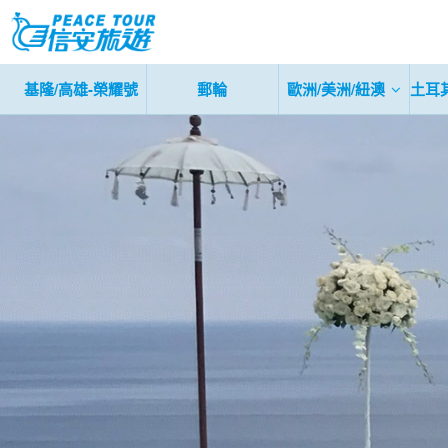
基隆/高雄-榮耀號
郵輪
歐洲/美洲/紐澳
土耳