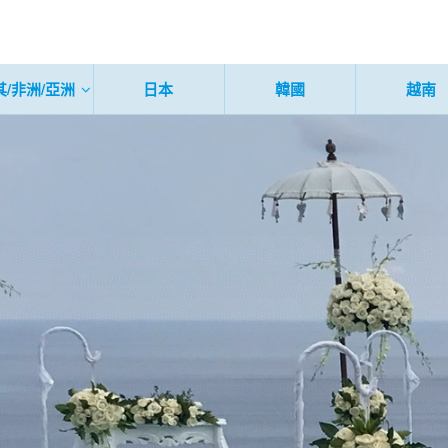
其/非洲/亞洲
日本
韓國
越南