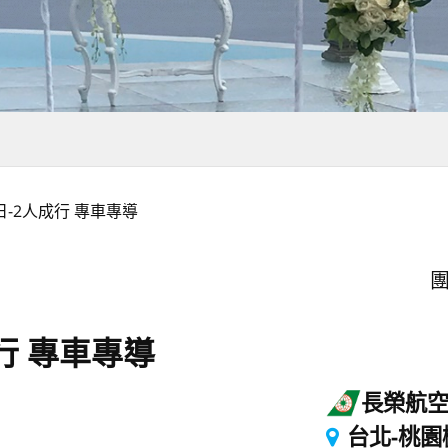
日-2人成行 專車專導
團
行 專車專導
長榮航
台北-桃園