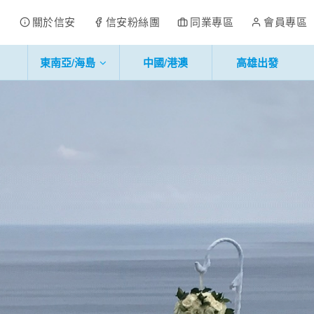
關於信安
信安粉絲團
同業專區
會員專區
東南亞/海島
中國/港澳
高雄出發