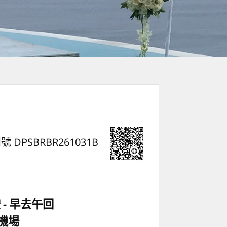
號 DPSBRBR261031B
空
早去午回
機場