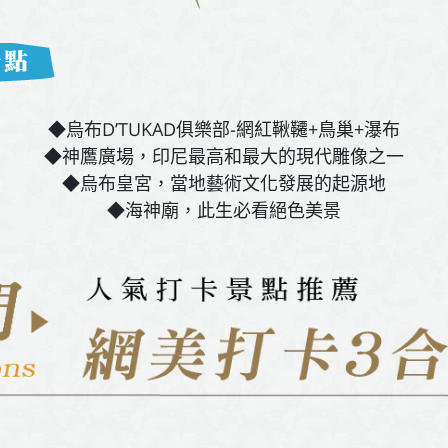
◆烏布D’TUKAD俱樂部-網紅鞦韆+鳥巢+瀑布
◆神鷹廣場，印尼最高和最大的現代雕像之一
◆烏布皇宮，當地藝術文化發展的起源地
◆海神廟，此生必看絕色美景