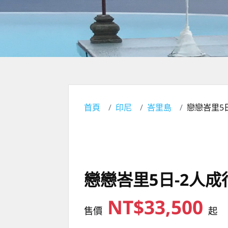
首頁
印尼
峇里島
戀戀峇里5
戀戀峇里5日-2人成
NT$33,500
售價
起