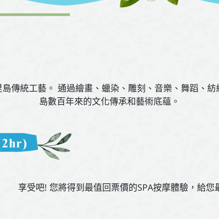
里島傳統工藝。 通過繪畫、蠟染、雕刻、音樂、舞蹈、紡
島數百年來的文化傳承和藝術底蘊。
享受吧! 您將得到最值回票價的SPA按摩體驗，給