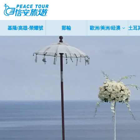
基隆/高雄-榮耀號
郵輪
歐洲/美洲/紐澳
土耳