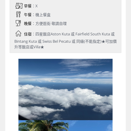
早餐
：X
午餐
：機上餐盒
晚餐
：方便逛街 敬請自理
住宿
：四星飯店Aston Kuta 或 Fairfield South Kuta 或
Bintang Kuta 或 Swiss Bel Pecatu 或 同級(不能指定)★可加價
升等飯店或Villa★