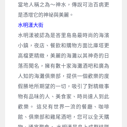
當地人稱之為～神水，傳說可治百病更
是憑增它的神祕與美麗。
水明漾大街
水明漾被認為是峇里島島最時尚的海濱
小鎮，夜店、餐飲和購物方面比庫塔更
高檔更精緻，美麗的海灘以其神奇的日
落而聞名，擁有數十家海灘酒吧和廣為
人知的海灘俱樂部，提供一個歡樂的度
假勝地所期望的一切，吸引了對精緻事
物有品味的人、美食家、時尚達人到此
歡樂。 這兒有世界一流的餐廳、咖啡
館、俱樂部和雞尾酒吧，您可以全天購