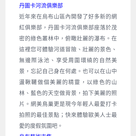
丹圖卡河流俱樂部
近年來在烏布山區內開發了好多新的網
紅俱樂部，丹圖卡河流俱樂部座落於茂
密的綠色叢林中，俯瞰壯麗的瀑布。在
這裡您可體驗河道冒險、壯麗的景色、
無邊際泳池、享受周圍環繞的自然美
景，忘記自己身在何處。也可以在山中
盪鞦韆做個美麗的精靈，以綠色的山
林、藍色的天空做背景，拍下美麗的照
片。網美鳥巢更是現今年輕人最愛打卡
拍照的最佳景點；快來體驗歐美人士最
愛的度假氛圍吧。