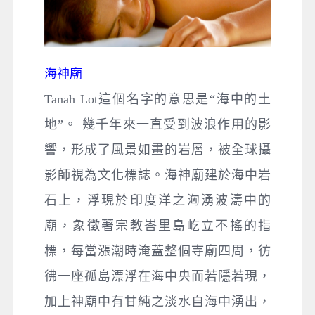
海神廟
Tanah Lot這個名字的意思是“海中的土
地”。 幾千年來一直受到波浪作用的影
響，形成了風景如畫的岩層，被全球攝
影師視為文化標誌。海神廟建於海中岩
石上，浮現於印度洋之洶湧波濤中的
廟，象徵著宗教峇里島屹立不搖的指
標，每當漲潮時淹蓋整個寺廟四周，彷
彿一座孤島漂浮在海中央而若隱若現，
加上神廟中有甘純之淡水自海中湧出，