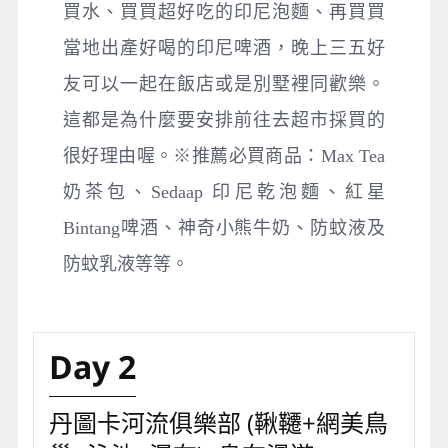
買水、買買超好吃的印尼泡麵、再買買
當地出產好喝的印尼啤酒，晚上三五好
友可以一起在飯店或是別墅裡同歡樂。
這都是為什麼要安排前往去超市採買的
很好理由喔。※推薦必買商品：Max Tea
奶茶包、Sedaap 印尼乾泡麵、紅星
Bintang啤酒、神奇小熊牛奶、防蚊液及
防蚊乳液等等。
Day 2
丹圖卡河流俱樂部 (鞦韆+網美鳥