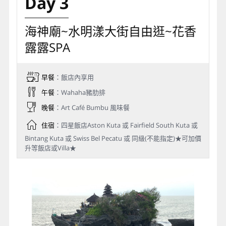
Day 3
海神廟~水明漾大街自由逛~花香
露露SPA
早餐
：飯店內享用
午餐
：Wahaha豬肋排
晚餐
：Art Café Bumbu 風味餐
住宿
：四星飯店Aston Kuta 或 Fairfield South Kuta 或
Bintang Kuta 或 Swiss Bel Pecatu 或 同級(不能指定)★可加價
升等飯店或Villa★