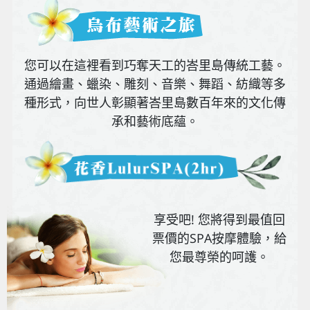
您可以在這裡看到巧奪天工的峇里島傳統工藝。
通過繪畫、蠟染、雕刻、音樂、舞蹈、紡織等多
種形式，向世人彰顯著峇里島數百年來的文化傳
承和藝術底蘊。
享受吧! 您將得到最值回
票價的SPA按摩體驗，給
您最尊榮的呵護。