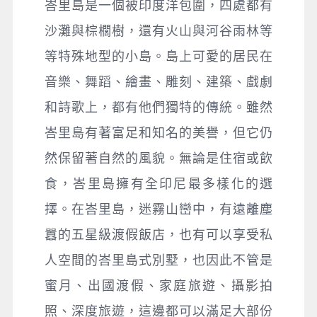
峇里島是一個被印度洋包圍，四處都有
沙灘與棕櫚樹，還有火山與河谷雨林等
等特殊地型的小島。島上可愛的居民在
音樂、舞蹈、繪畫、雕刻、建築、戲劇
和詩歌上，都有他們獨特的傳統。雖然
峇里島有著富足和知名的美譽，但它仍
然保留著自然的風貌。無論是住宿或飲
食，峇里島擁有全印尼最多樣化的選
擇。在峇里島，迷霧山巒中，有遠離塵
囂的五星級渡假飯店，也有可以享受私
人空間的峇里島式別墅，也因此不管是
蜜月、出國渡假、家庭旅遊、攝影拍
照、深度旅遊，這邊都可以滿足大部份