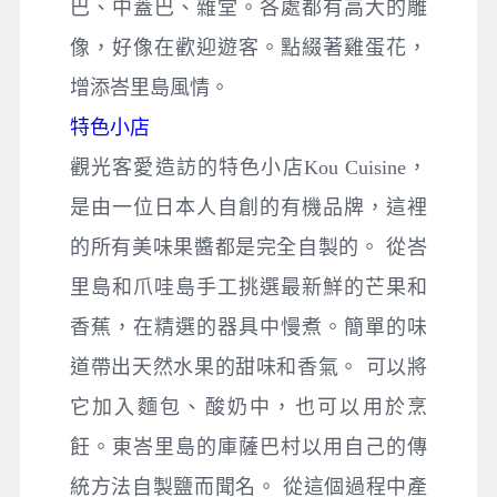
巴、中蓋巴、雜堂。各處都有高大的雕
像，好像在歡迎遊客。點綴著雞蛋花，
增添峇里島風情。
特色小店
觀光客愛造訪的特色小店Kou Cuisine，
是由一位日本人自創的有機品牌，這裡
的所有美味果醬都是完全自製的。 從峇
里島和爪哇島手工挑選最新鮮的芒果和
香蕉，在精選的器具中慢煮。簡單的味
道帶出天然水果的甜味和香氣。 可以將
它加入麵包、酸奶中，也可以用於烹
飪。東峇里島的庫薩巴村以用自己的傳
統方法自製鹽而聞名。 從這個過程中產