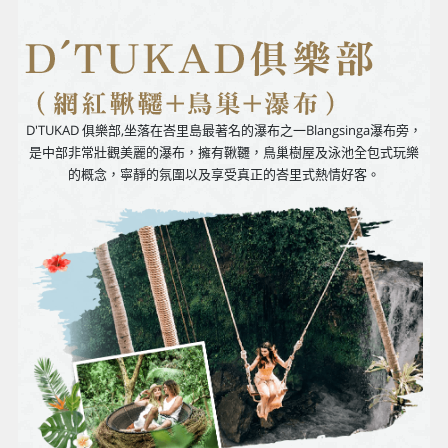
D'TUKAD 俱樂部,坐落在峇里島最著名的瀑布之一Blangsinga瀑布旁，
是中部非常壯觀美麗的瀑布，擁有鞦韆，鳥巢樹屋及泳池全包式玩樂
的概念，寧靜的氛圍以及享受真正的峇里式熱情好客。