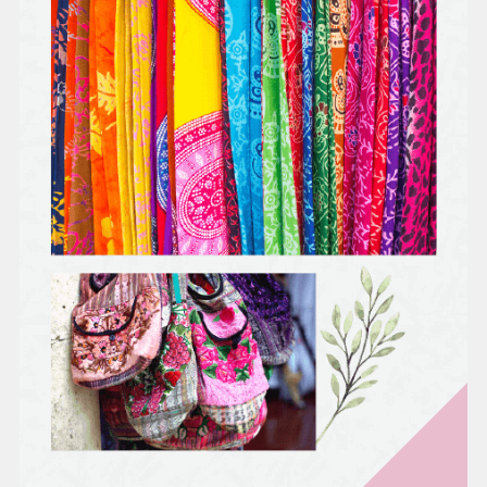
時美容
身體，
才能用
最美的
姿態出
嫁。
LULUR
就是身
體去角
質，按
摩師一
邊按
摩、搓
揉，同
時帶走