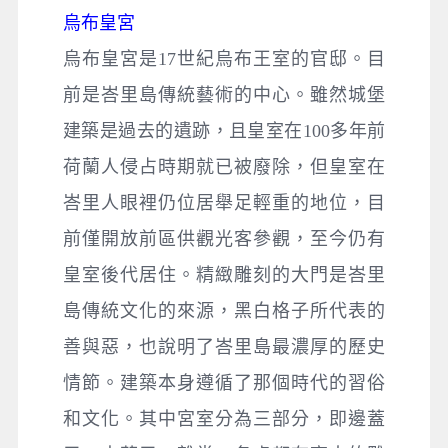
烏布皇宮
烏布皇宮是17世紀烏布王室的官邸。目
前是峇里島傳統藝術的中心。雖然城堡
建築是過去的遺跡，且皇室在100多年前
荷蘭人侵占時期就已被廢除，但皇室在
峇里人眼裡仍位居舉足輕重的地位，目
前僅開放前區供觀光客參觀，至今仍有
皇室後代居住。精緻雕刻的大門是峇里
島傳統文化的來源，黑白格子所代表的
善與惡，也說明了峇里島最濃厚的歷史
情節。建築本身遵循了那個時代的習俗
和文化。其中宮室分為三部分，即邊蓋