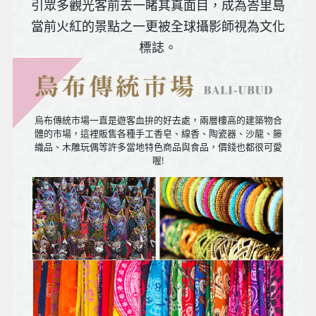
引眾多觀光客前去一睹其真面目，成為峇里島
當前火紅的景點之一更被全球攝影師視為文化
標誌。
相傳以
前峇里
島的皇
烏布傳統市場一直是遊客血拚的好去處，兩層樓高的建築物合
室公主
體的市場，這裡販售各種手工香皂、線香、陶瓷器、沙龍、籐
織品、木雕玩偶等許多當地特色商品與食品，價錢也都很可愛
出嫁以
喔!
前必須
先來一
場全身
LULUR
按摩，
放鬆身
心靈同