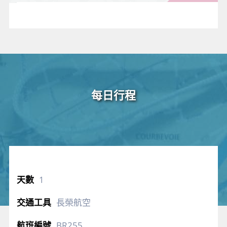
身體老
廢的角
質層。
每日行程
1
長榮航空
BR255