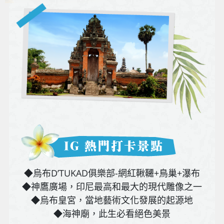
◆烏布D’TUKAD俱樂部-網紅鞦韆+鳥巢+瀑布
◆神鷹廣場，印尼最高和最大的現代雕像之一
◆烏布皇宮，當地藝術文化發展的起源地
◆海神廟，此生必看絕色美景