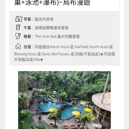
巢+泳池+瀑布)~烏布漫遊
早餐
：飯店內享用
午餐
：俱樂部髒鴨風味套餐
晚餐
：The Hub Bali 義大利麵套餐
住宿
：四星飯店Aston Kuta 或 Fairfield South Kuta 或
Bintang Kuta 或 Swiss Bel Pecatu 或 同級(不能指定)★可加價
升等飯店或Villa★