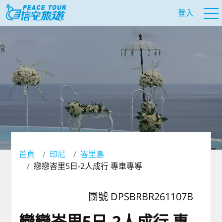
登入
首頁
印尼
峇里島
戀戀峇里5日-2人成行 專車專導
團號 DPSBRBR261107B
戀戀峇里5日-2人成行 專