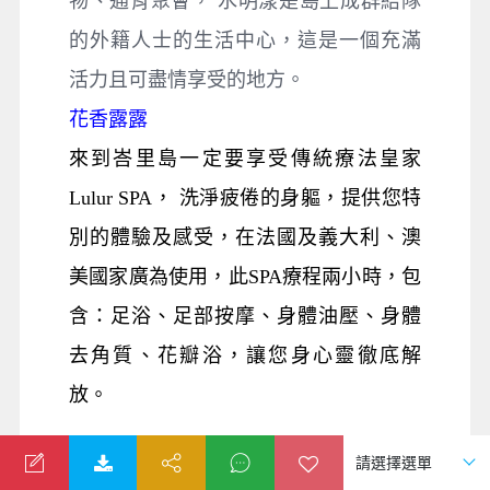
物、通宵聚會， 水明漾是島上成群結隊
的外籍人士的生活中心，這是一個充滿
活力且可盡情享受的地方。
花香露露
來到峇里島一定要享受傳統療法皇家
Lulur SPA， 洗淨疲倦的身軀，提供您特
別的體驗及感受，在法國及義大利、澳
美國家廣為使用，此SPA療程兩小時，包
含：足浴、足部按摩、身體油壓、身體
去角質、花瓣浴，讓您身心靈徹底解
放。