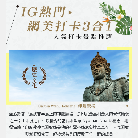
坐落於峇里島武吉半島上的神鷹廣場，是印尼最高和最大的現代雕像
之一；由印度尼西亞最優秀的當代雕塑家 Nyoman Nuarta構思。地
標描繪了印度教神毘濕奴騎著他的有翼坐騎嘉魯達高高在上。毘濕奴
與濕婆和梵天一起被認為是印度教三位一體的成員