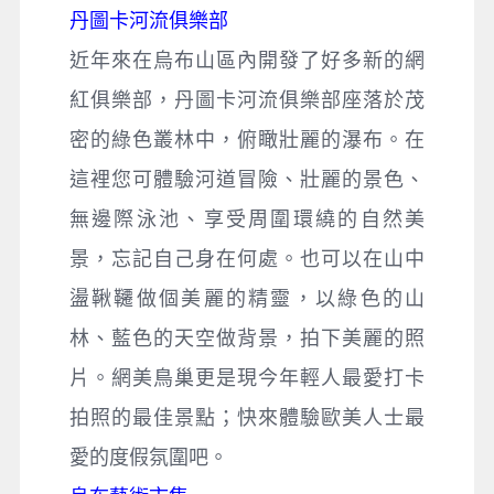
丹圖卡河流俱樂部
近年來在烏布山區內開發了好多新的網
紅俱樂部，丹圖卡河流俱樂部座落於茂
密的綠色叢林中，俯瞰壯麗的瀑布。在
這裡您可體驗河道冒險、壯麗的景色、
無邊際泳池、享受周圍環繞的自然美
景，忘記自己身在何處。也可以在山中
盪鞦韆做個美麗的精靈，以綠色的山
林、藍色的天空做背景，拍下美麗的照
片。網美鳥巢更是現今年輕人最愛打卡
拍照的最佳景點；快來體驗歐美人士最
愛的度假氛圍吧。