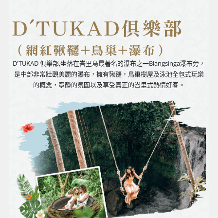
D'TUKAD 俱樂部,坐落在峇里島最著名的瀑布之一Blangsinga瀑布旁，
是中部非常壯觀美麗的瀑布，擁有鞦韆，鳥巢樹屋及泳池全包式玩樂
的概念，寧靜的氛圍以及享受真正的峇里式熱情好客。