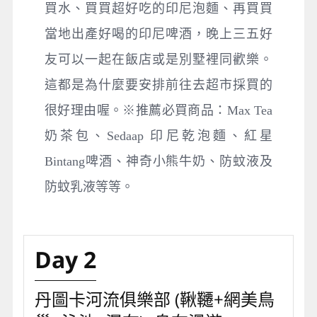
買水、買買超好吃的印尼泡麵、再買買
當地出產好喝的印尼啤酒，晚上三五好
友可以一起在飯店或是別墅裡同歡樂。
這都是為什麼要安排前往去超市採買的
很好理由喔。※推薦必買商品：Max Tea
奶茶包、Sedaap 印尼乾泡麵、紅星
Bintang啤酒、神奇小熊牛奶、防蚊液及
防蚊乳液等等。
Day 2
丹圖卡河流俱樂部 (鞦韆+網美鳥