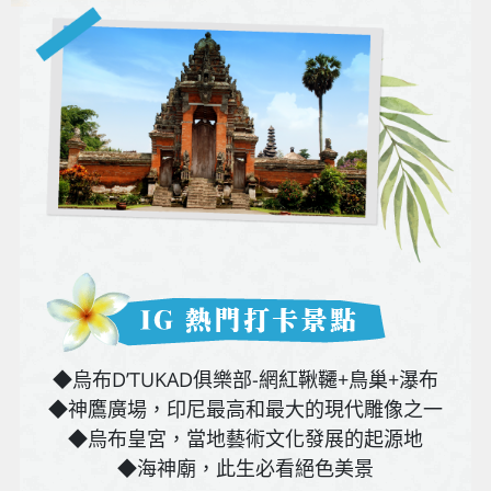
◆烏布D’TUKAD俱樂部-網紅鞦韆+鳥巢+瀑布
◆神鷹廣場，印尼最高和最大的現代雕像之一
◆烏布皇宮，當地藝術文化發展的起源地
◆海神廟，此生必看絕色美景