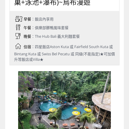
巢+泳池+瀑布)~烏布漫遊
早餐
：飯店內享用
午餐
：俱樂部髒鴨風味套餐
晚餐
：The Hub Bali 義大利麵套餐
住宿
：四星飯店Aston Kuta 或 Fairfield South Kuta 或
Bintang Kuta 或 Swiss Bel Pecatu 或 同級(不能指定)★可加價
升等飯店或Villa★