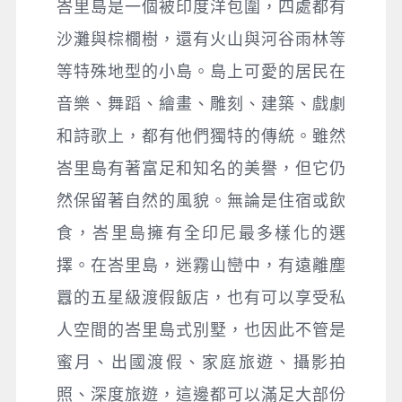
峇里島是一個被印度洋包圍，四處都有
沙灘與棕櫚樹，還有火山與河谷雨林等
等特殊地型的小島。島上可愛的居民在
音樂、舞蹈、繪畫、雕刻、建築、戲劇
和詩歌上，都有他們獨特的傳統。雖然
峇里島有著富足和知名的美譽，但它仍
然保留著自然的風貌。無論是住宿或飲
食，峇里島擁有全印尼最多樣化的選
擇。在峇里島，迷霧山巒中，有遠離塵
囂的五星級渡假飯店，也有可以享受私
人空間的峇里島式別墅，也因此不管是
蜜月、出國渡假、家庭旅遊、攝影拍
照、深度旅遊，這邊都可以滿足大部份