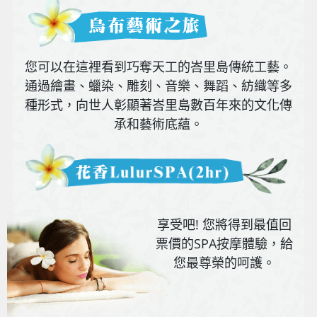
您可以在這裡看到巧奪天工的峇里島傳統工藝。
通過繪畫、蠟染、雕刻、音樂、舞蹈、紡織等多
種形式，向世人彰顯著峇里島數百年來的文化傳
承和藝術底蘊。
享受吧! 您將得到最值回
票價的SPA按摩體驗，給
您最尊榮的呵護。