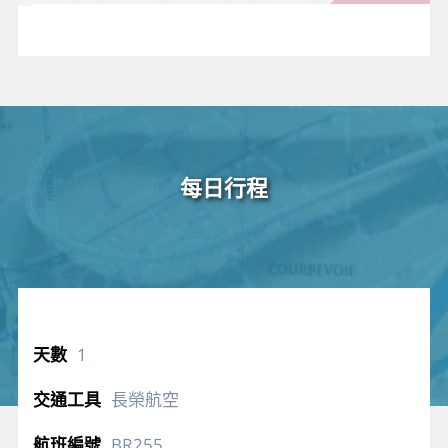
身體老
廢的角
質層。
每日行程
1
長榮航空
BR255