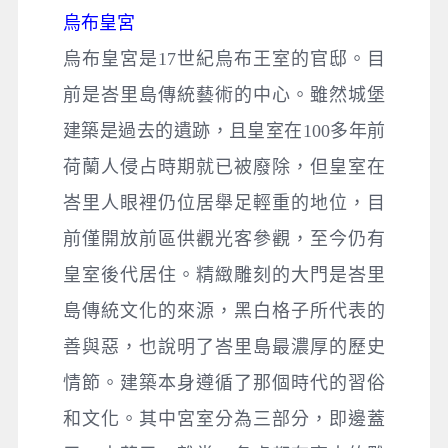
烏布皇宮
烏布皇宮是17世紀烏布王室的官邸。目
前是峇里島傳統藝術的中心。雖然城堡
建築是過去的遺跡，且皇室在100多年前
荷蘭人侵占時期就已被廢除，但皇室在
峇里人眼裡仍位居舉足輕重的地位，目
前僅開放前區供觀光客參觀，至今仍有
皇室後代居住。精緻雕刻的大門是峇里
島傳統文化的來源，黑白格子所代表的
善與惡，也說明了峇里島最濃厚的歷史
情節。建築本身遵循了那個時代的習俗
和文化。其中宮室分為三部分，即邊蓋