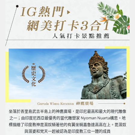
坐落於峇里島武吉半島上的神鷹廣場，是印尼最高和最大的現代雕像
之一；由印度尼西亞最優秀的當代雕塑家 Nyoman Nuarta構思。地
標描繪了印度教神毘濕奴騎著他的有翼坐騎嘉魯達高高在上。毘濕奴
與濕婆和梵天一起被認為是印度教三位一體的成員