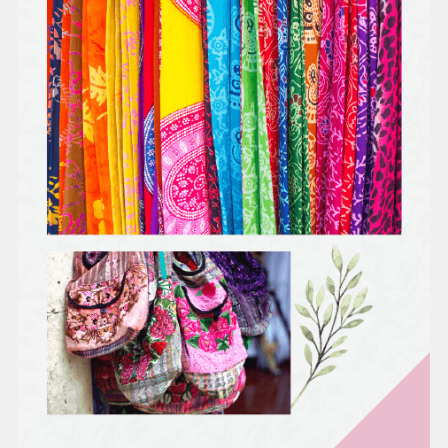
時美容
身體，
才能用
最美的
姿態出
嫁。
LULUR
就是身
體去角
質，按
摩師一
邊按
摩、搓
揉，同
時帶走