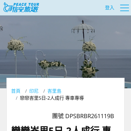
登入
首頁
印尼
峇里島
戀戀峇里5日-2人成行 專車專導
團號 DPSBRBR261119B
戀戀峇里5日-2人成行 專