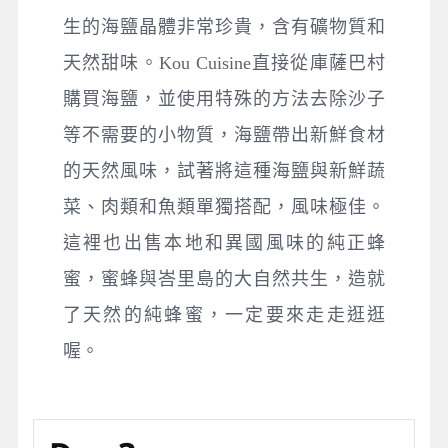
生的海鹽晶體非常珍貴，含有礦物質和
天然甜味。Kou Cuisine直接從庫薩巴村
購買海鹽，並使用特殊的方法去除沙子
等不需要的小物質，海鹽帶出新鮮食材
的天然風味，試著將這種海鹽與新鮮蔬
菜、肉類和魚類單獨搭配，風味極佳。
這裡也出售本地和異國風味的純正蜂
蜜，蜜蜂與峇里島的大自然共生，造就
了天然的純蜂蜜，一定要來走走逛逛
喔。