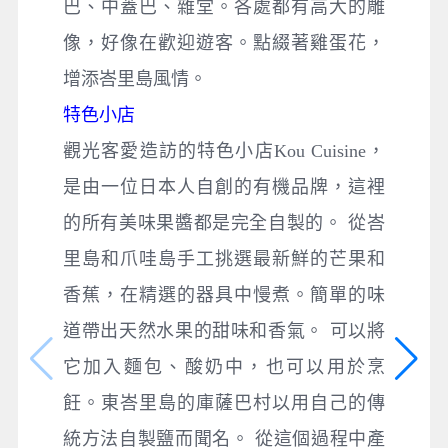
巴、中蓋巴、雜堂。各處都有高大的雕
像，好像在歡迎遊客。點綴著雞蛋花，
增添峇里島風情。
特色小店
觀光客愛造訪的特色小店Kou Cuisine，
是由一位日本人自創的有機品牌，這裡
的所有美味果醬都是完全自製的。 從峇
里島和爪哇島手工挑選最新鮮的芒果和
香蕉，在精選的器具中慢煮。簡單的味
道帶出天然水果的甜味和香氣。 可以將
它加入麵包、酸奶中，也可以用於烹
飪。東峇里島的庫薩巴村以用自己的傳
統方法自製鹽而聞名。 從這個過程中產