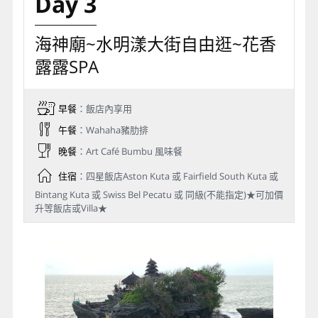
Day 3
海神廟~水明漾大街自由逛~花香
露露SPA
早餐
：飯店內享用
午餐
：Wahaha豬肋排
晚餐
：Art Café Bumbu 風味餐
住宿
：四星飯店Aston Kuta 或 Fairfield South Kuta 或
Bintang Kuta 或 Swiss Bel Pecatu 或 同級(不能指定)★可加價
升等飯店或Villa★