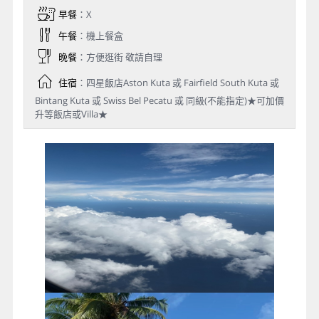
早餐
：X
午餐
：機上餐盒
晚餐
：方便逛街 敬請自理
住宿
：四星飯店Aston Kuta 或 Fairfield South Kuta 或
Bintang Kuta 或 Swiss Bel Pecatu 或 同級(不能指定)★可加價
升等飯店或Villa★