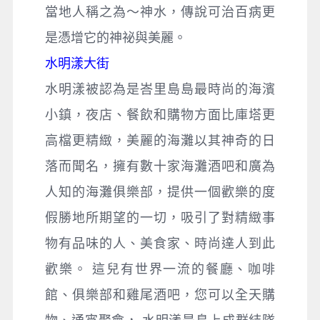
當地人稱之為～神水，傳說可治百病更
是憑增它的神祕與美麗。
水明漾大街
水明漾被認為是峇里島島最時尚的海濱
小鎮，夜店、餐飲和購物方面比庫塔更
高檔更精緻，美麗的海灘以其神奇的日
落而聞名，擁有數十家海灘酒吧和廣為
人知的海灘俱樂部，提供一個歡樂的度
假勝地所期望的一切，吸引了對精緻事
物有品味的人、美食家、時尚達人到此
歡樂。 這兒有世界一流的餐廳、咖啡
館、俱樂部和雞尾酒吧，您可以全天購