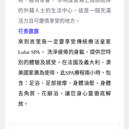
物、通宵聚會， 水明漾是島上成群結隊
的外籍人士的生活中心，這是一個充滿
活力且可盡情享受的地方。
花香露露
來到峇里島一定要享受傳統療法皇家
Lulur SPA， 洗淨疲倦的身軀，提供您特
別的體驗及感受，在法國及義大利、澳
美國家廣為使用，此SPA療程兩小時，包
含：足浴、足部按摩、身體油壓、身體
去角質、花瓣浴，讓您身心靈徹底解
放。