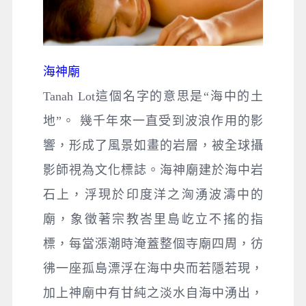
海神廟
Tanah Lot這個名字的意思是“海中的土
地”。 幾千年來一直受到波浪作用的影
響，形成了風景如畫的岩層，被全球攝
影師視為文化標誌。海神廟建於海中岩
石上，浮現於印度洋之洶湧波濤中的
廟，象徵著宗教峇里島屹立不搖的指
標，每當漲潮時淹蓋整個寺廟四周，彷
彿一座孤島漂浮在海中央而若隱若現，
加上神廟中有甘純之淡水自海中湧出，