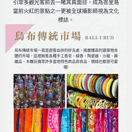
引眾多觀光客前去一睹其真面目，成為峇里島
當前火紅的景點之一更被全球攝影師視為文化
標誌。
相傳以
前峇里
島的皇
烏布傳統市場一直是遊客血拚的好去處，兩層樓高的建築物合
室公主
體的市場，這裡販售各種手工香皂、線香、陶瓷器、沙龍、籐
織品、木雕玩偶等許多當地特色商品與食品，價錢也都很可愛
出嫁以
喔!
前必須
先來一
場全身
LULUR
按摩，
放鬆身
心靈同