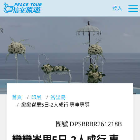
登入
首頁
印尼
峇里島
戀戀峇里5日-2人成行 專車專導
團號 DPSBRBR261218B
戀戀峇里5日-2人成行 專