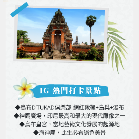
◆烏布D’TUKAD俱樂部-網紅鞦韆+鳥巢+瀑布
◆神鷹廣場，印尼最高和最大的現代雕像之一
◆烏布皇宮，當地藝術文化發展的起源地
◆海神廟，此生必看絕色美景