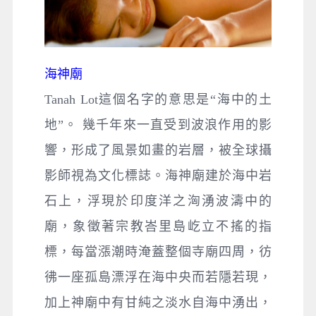
海神廟
Tanah Lot這個名字的意思是“海中的土
地”。 幾千年來一直受到波浪作用的影
響，形成了風景如畫的岩層，被全球攝
影師視為文化標誌。海神廟建於海中岩
石上，浮現於印度洋之洶湧波濤中的
廟，象徵著宗教峇里島屹立不搖的指
標，每當漲潮時淹蓋整個寺廟四周，彷
彿一座孤島漂浮在海中央而若隱若現，
加上神廟中有甘純之淡水自海中湧出，