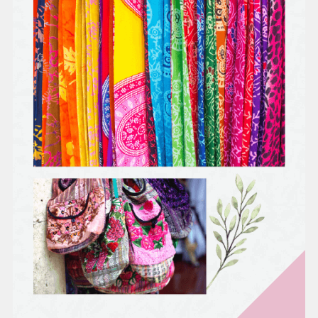
時美容
身體，
才能用
最美的
姿態出
嫁。
LULUR
就是身
體去角
質，按
摩師一
邊按
摩、搓
揉，同
時帶走