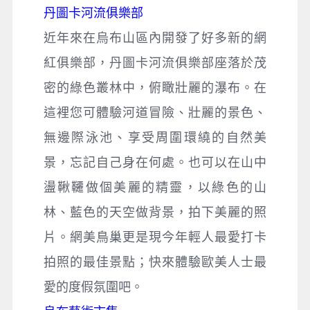
丹圖卡河流俱樂部
近年來在烏布山區內開發了好多新的網
紅俱樂部，丹圖卡河流俱樂部座落於茂
密的綠色叢林中，俯瞰壯麗的瀑布。在
這裡您可體驗河道冒險、壯麗的景色、
無邊際泳池、享受周圍環繞的自然美
景，忘記自己身在何處。也可以在山中
盪鞦韆做個美麗的精靈，以綠色的山
林、藍色的天空做背景，拍下美麗的照
片。網美鳥巢更是現今年輕人最愛打卡
拍照的最佳景點；快來體驗歐美人士最
愛的度假氛圍吧。