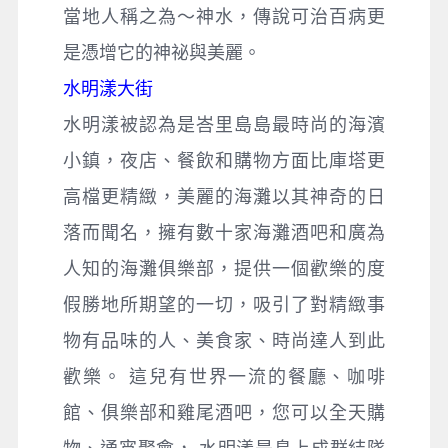
當地人稱之為～神水，傳說可治百病更
是憑增它的神祕與美麗。
水明漾大街
水明漾被認為是峇里島島最時尚的海濱
小鎮，夜店、餐飲和購物方面比庫塔更
高檔更精緻，美麗的海灘以其神奇的日
落而聞名，擁有數十家海灘酒吧和廣為
人知的海灘俱樂部，提供一個歡樂的度
假勝地所期望的一切，吸引了對精緻事
物有品味的人、美食家、時尚達人到此
歡樂。 這兒有世界一流的餐廳、咖啡
館、俱樂部和雞尾酒吧，您可以全天購