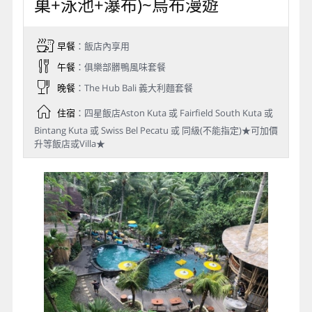
巢+泳池+瀑布)~烏布漫遊
早餐
：飯店內享用
午餐
：俱樂部髒鴨風味套餐
晚餐
：The Hub Bali 義大利麵套餐
住宿
：四星飯店Aston Kuta 或 Fairfield South Kuta 或
Bintang Kuta 或 Swiss Bel Pecatu 或 同級(不能指定)★可加價
升等飯店或Villa★