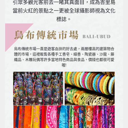
引眾多觀光客前去一睹其真面目，成為峇里島
當前火紅的景點之一更被全球攝影師視為文化
標誌。
相傳以
前峇里
島的皇
烏布傳統市場一直是遊客血拚的好去處，兩層樓高的建築物合
室公主
體的市場，這裡販售各種手工香皂、線香、陶瓷器、沙龍、籐
織品、木雕玩偶等許多當地特色商品與食品，價錢也都很可愛
出嫁以
喔!
前必須
先來一
場全身
LULUR
按摩，
放鬆身
心靈同