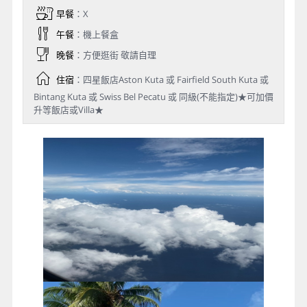
早餐
：X
午餐
：機上餐盒
晚餐
：方便逛街 敬請自理
住宿
：四星飯店Aston Kuta 或 Fairfield South Kuta 或
Bintang Kuta 或 Swiss Bel Pecatu 或 同級(不能指定)★可加價
升等飯店或Villa★