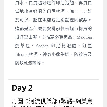
買水、買買超好吃的印尼泡麵、再買買
當地出產好喝的印尼啤酒，晚上三五好
友可以一起在飯店或是別墅裡同歡樂。
這都是為什麼要安排前往去超市採買的
很好理由喔。※推薦必買商品：Max Tea
奶茶包、Sedaap 印尼乾泡麵、紅星
Bintang啤酒、神奇小熊牛奶、防蚊液及
防蚊乳液等等。
Day 2
丹圖卡河流俱樂部 (鞦韆+網美鳥