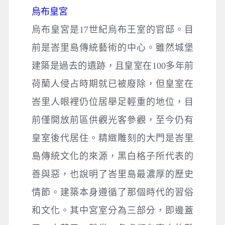
烏布皇宮
烏布皇宮是17世紀烏布王室的官邸。目
前是峇里島傳統藝術的中心。雖然城堡
建築是過去的遺跡，且皇室在100多年前
荷蘭人侵占時期就已被廢除，但皇室在
峇里人眼裡仍位居舉足輕重的地位，目
前僅開放前區供觀光客參觀，至今仍有
皇室後代居住。精緻雕刻的大門是峇里
島傳統文化的來源，黑白格子所代表的
善與惡，也說明了峇里島最濃厚的歷史
情節。建築本身遵循了那個時代的習俗
和文化。其中宮室分為三部分，即邊蓋