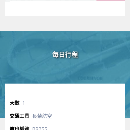
身體老
廢的角
質層。
每日行程
1
長榮航空
BR255