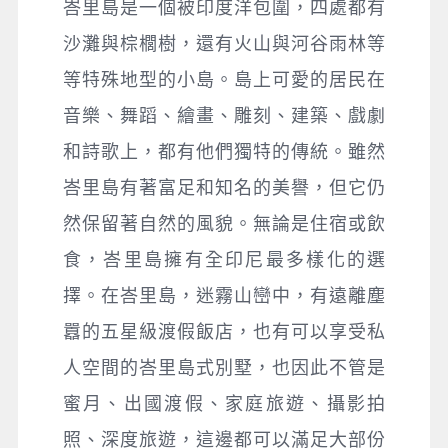
峇里島是一個被印度洋包圍，四處都有
沙灘與棕櫚樹，還有火山與河谷雨林等
等特殊地型的小島。島上可愛的居民在
音樂、舞蹈、繪畫、雕刻、建築、戲劇
和詩歌上，都有他們獨特的傳統。雖然
峇里島有著富足和知名的美譽，但它仍
然保留著自然的風貌。無論是住宿或飲
食，峇里島擁有全印尼最多樣化的選
擇。在峇里島，迷霧山巒中，有遠離塵
囂的五星級渡假飯店，也有可以享受私
人空間的峇里島式別墅，也因此不管是
蜜月、出國渡假、家庭旅遊、攝影拍
照、深度旅遊，這邊都可以滿足大部份