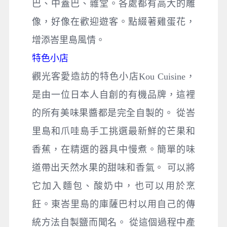
巴、中蓋巴、雜堂。各處都有高大的雕
像，好像在歡迎遊客。點綴著雞蛋花，
增添峇里島風情。
特色小店
觀光客愛造訪的特色小店Kou Cuisine，
是由一位日本人自創的有機品牌，這裡
的所有美味果醬都是完全自製的。 從峇
里島和爪哇島手工挑選最新鮮的芒果和
香蕉，在精選的器具中慢煮。簡單的味
道帶出天然水果的甜味和香氣。 可以將
它加入麵包、酸奶中，也可以用於烹
飪。東峇里島的庫薩巴村以用自己的傳
統方法自製鹽而聞名。 從這個過程中產