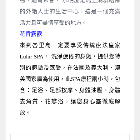
物、通宵聚會， 水明漾是島上成群結隊
的外籍人士的生活中心，這是一個充滿
活力且可盡情享受的地方。
花香露露
來到峇里島一定要享受傳統療法皇家
Lulur SPA， 洗淨疲倦的身軀，提供您特
別的體驗及感受，在法國及義大利、澳
美國家廣為使用，此SPA療程兩小時，包
含：足浴、足部按摩、身體油壓、身體
去角質、花瓣浴，讓您身心靈徹底解
放。