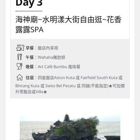
Day 3
海神廟~水明漾大街自由逛~花香
露露SPA
早餐
：飯店內享用
午餐
：Wahaha豬肋排
晚餐
：Art Café Bumbu 風味餐
住宿
：四星飯店Aston Kuta 或 Fairfield South Kuta 或
Bintang Kuta 或 Swiss Bel Pecatu 或 同級(不能指定)★可加價
升等飯店或Villa★