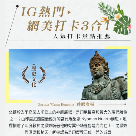
坐落於峇里島武吉半島上的神鷹廣場，是印尼最高和最大的現代雕像
之一；由印度尼西亞最優秀的當代雕塑家 Nyoman Nuarta構思。地
標描繪了印度教神毘濕奴騎著他的有翼坐騎嘉魯達高高在上。毘濕奴
與濕婆和梵天一起被認為是印度教三位一體的成員