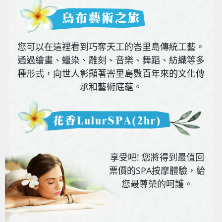
您可以在這裡看到巧奪天工的峇里島傳統工藝。
通過繪畫、蠟染、雕刻、音樂、舞蹈、紡織等多
種形式，向世人彰顯著峇里島數百年來的文化傳
承和藝術底蘊。
享受吧! 您將得到最值回
票價的SPA按摩體驗，給
您最尊榮的呵護。