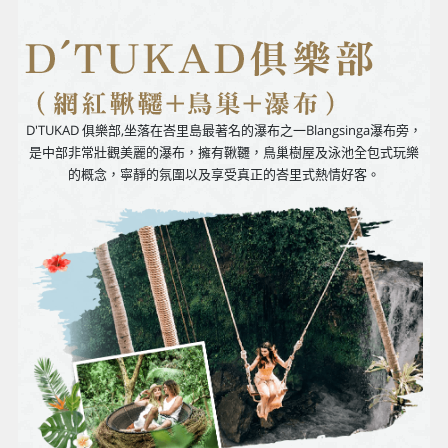
D'TUKAD 俱樂部,坐落在峇里島最著名的瀑布之一Blangsinga瀑布旁，
是中部非常壯觀美麗的瀑布，擁有鞦韆，鳥巢樹屋及泳池全包式玩樂
的概念，寧靜的氛圍以及享受真正的峇里式熱情好客。