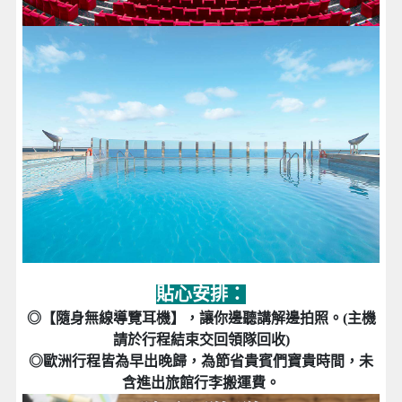
貼心安排：
◎【隨身無線導覽耳機】，讓你邊聽講解邊拍照。(主機
請於行程結束交回領隊回收)
◎歐洲行程皆為早出晚歸，為節省貴賓們寶貴時間，未
含進出旅館行李搬運費。