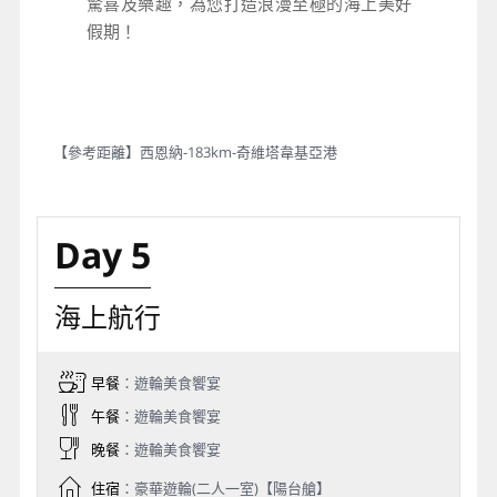
驚喜及樂趣，為您打造浪漫至極的海上美好
假期！
【參考距離】西恩納-183km-奇維塔韋基亞港
Day 5
海上航行
早餐
：遊輪美食饗宴
午餐
：遊輪美食饗宴
晚餐
：遊輪美食饗宴
住宿
：豪華遊輪(二人一室)【陽台艙】