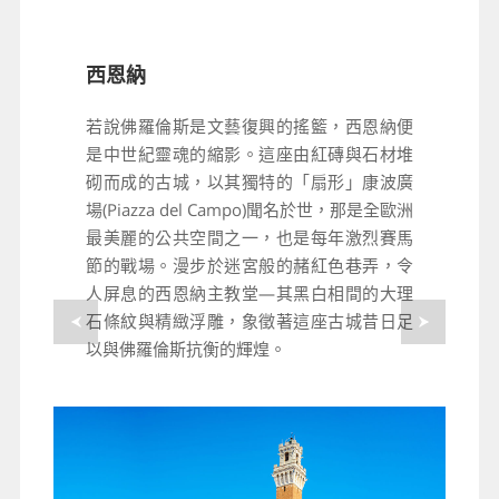
西恩納
若說佛羅倫斯是文藝復興的搖籃，西恩納便
是中世紀靈魂的縮影。這座由紅磚與石材堆
砌而成的古城，以其獨特的「扇形」康波廣
場(Piazza del Campo)聞名於世，那是全歐洲
最美麗的公共空間之一，也是每年激烈賽馬
節的戰場。漫步於迷宮般的赭紅色巷弄，令
人屏息的西恩納主教堂—其黑白相間的大理
石條紋與精緻浮雕，象徵著這座古城昔日足
以與佛羅倫斯抗衡的輝煌。