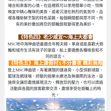
場合和乘客的心情。在這裡既可以享用簡單小吃，特殊
晚宴中精心雕琢的美食，或者沉浸在熱烈的氣氛中，品
嚐各種新鮮烹製的特色菜餚。每個瞬間都與眾不同，所
有的美妙疊加將您的郵輪旅程變得更為美好。
《特色四》老少咸宜～海上大都會
MSC地中海神曲號最適合年輕夫婦，單身或能喜歡大遊
輪和城市生活有孩子的家庭，船上要適應各種噪音和不
同的語言。
《特色五》海上渡假村X不分晝夜 精彩無限
登上MSC神曲號，有著廣闊的健身房、小型保齡球館、
籃球及網球場、紓壓的按摩水療池及無邊際的泳池，設
施齊全讓您盡情展現活力，釋放您的壓力，也可以透過
活動與各國的旅客歡樂交流，盡情享受在遊輪上的時
光。