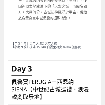
堡。此城曾因與世隔絕被稱為「鬼城」，後
因神似宮崎駿筆下的「天空之城」而聞名四
方。大霧時分，古城彷彿飄浮於半空，帶給
旅客置身空中城堡般的極致浪漫。
【包含門票】天空之城含天空之橋
【參考距離】機場-150km-白露里冶奧-82km-佩魯賈
Day 3
佩魯賈PERUGIA－西恩納
SIENA【中世紀古城巡禮、浪漫
韓劇取景地】