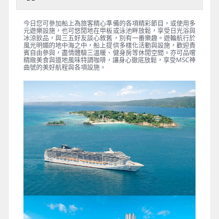
今日您可參加船上為旅客精心準備的各項精彩節目，或使用多
元遊樂設施，也可悠閒地在甲板或泳池畔放鬆，享受日光浴與
冰涼飲品，與三五好友談心敘舊，別有一番樂趣。遊輪航行於
風光明媚的地中海之中，船上提供多樣化活動與設施，歡迎貴
賓自由參與，盡情體驗三溫暖、健身房等休閒空間。亦可品嚐
精緻美食與道地風味特調咖啡，讓身心徹底放鬆，享受MSC神
曲號的美好航程與各項設施。