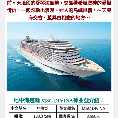
前。天境般的愛琴海島嶼，交織著希臘眾神的愛恨
情仇，一起勾勒出浪漫、迷人的島嶼風情。～天與
海交會、藍與白相戀的地方～
地中海遊輪 MSC DIVINA神曲號介紹：
中文船名
神曲號
英文船名
MSC DIVINA
噸 數
139,072
噸
載客數(
3,660
人
兩