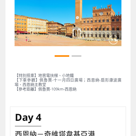
【特別搭乘】地窖電扶梯、小地鐵
【下車參觀】佩魯賈-十一月四日廣場；西恩納-扇形康波廣
場、西恩納主教堂
【參考距離】佩魯賈-109km-西恩納
Day 4
西恩納－奇維塔韋基亞港