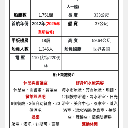
人一艙)
船艙數
1,751
間
長 度
333
公尺
首航年份
2012
年
(2025
船 寬
37
公尺
年
重新裝修)
甲板樓層
18
層
高 度
59.64
公尺
船員人數
1,346
人
船員國籍
世界各國
電 壓
110
伏特/220
伏
特
船上設施簡介
休閒與會議室
修身和水療美容
休息室、圖書館、會議室
海水浴療法、芳香療法、瑜伽、
餐館與酒吧
12個按摩浴池、冷水浴室、日光
6
個餐廳、2個自助餐廳、20
浴室、美容中心、桑拿室、蒸汽
個酒吧
浴室、溫水浴間/休息室、美髮
娛樂
店、理髮店、情侶雙療房
賭場、酒吧、迪斯可、豪華
運動休閒