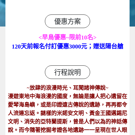
優惠方案
<早鳥優惠~限前10名>
120天前報名付訂優惠3000元；贈送陽台艙
行程說明
~放肆的浪漫時光、耳聞諸神傳說~
漫遊東地中海浪漫的國度，無論是讓人把心遺留在
愛琴海島嶼，或是印證遠古傳說的遺跡，再再都令
人流連忘返。謎樣的米諾安文明、黃金王國邁錫尼
文明、消失的亞特蘭提斯，曾是人們以為的神話傳
說。而今隨著挖掘考證各地遺跡一一呈現在世人眼