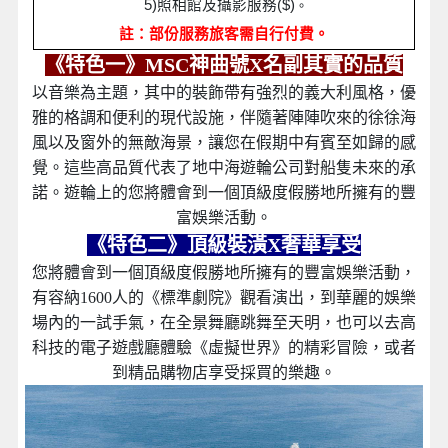
5)
照相館及攝影服務($)
。
註：部份服務旅客需自行付費。
《特色一》MSC神曲號X名副其實的品質
以音樂為主題，其中的裝飾帶有強烈的義大利風格，優
雅的格調和便利的現代設施，伴隨著陣陣吹來的徐徐海
風以及窗外的無敵海景，讓您在假期中有賓至如歸的感
覺。這些高品質代表了地中海遊輪公司對船隻未來的承
諾。遊輪上的您將體會到一個頂級度假勝地所擁有的豐
富娛樂活動。
《特色二》頂級裝潢X奢華享受
您將體會到一個頂級度假勝地所擁有的豐富娛樂活動，
有容納1600人的《標準劇院》觀看演出，到華麗的娛樂
場內的一試手氣，在全景舞廳跳舞至天明，也可以去高
科技的電子遊戲廳體驗《虛擬世界》的精彩冒險，或者
到精品購物店享受採買的樂趣。