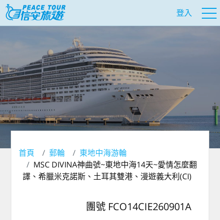
登入
首頁
郵輪
東地中海游輪
MSC DIVINA神曲號~東地中海14天~愛情怎麼翻
譯、希臘米克諾斯、土耳其雙港、漫遊義大利(CI)
團號 FCO14CIE260901A