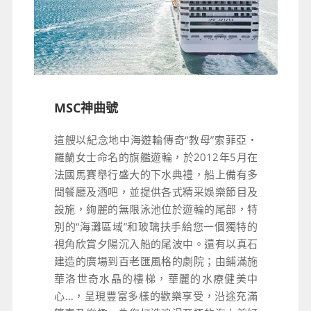
MSC神曲號
這艘以紀念地中海遊輪傳奇“教母”索菲亞‧
羅蘭女士命名的旗艦遊輪，於2012年5月在
法國馬賽舉行盛大的下水典禮，船上備有多
間餐廳及酒吧，並提供各式精采娛樂節目及
設施，絢麗的無限泳池位於遊輪的尾部，特
別的“海灘區域”和玻璃扶手給您一個獨特的
視角欣賞夕陽沉入船的尾波中。還有以真石
建造的廣場到百老匯風格的劇院；由鋪滿施
華洛世奇水晶的樓梯，華麗的水療健美中
心…，呈現豐富多樣的歡樂享受，沿途充滿