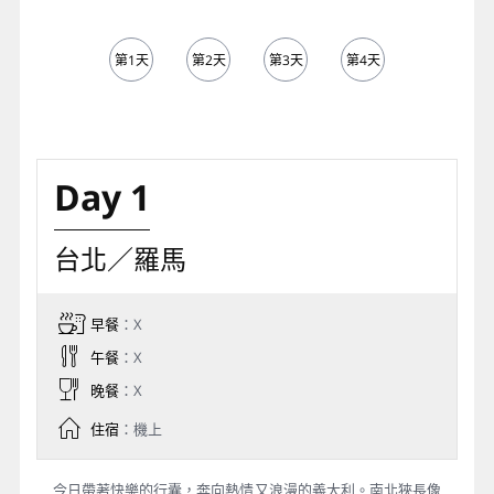
第1天
第2天
第3天
第4天
第5天
Day 1
台北／羅馬
早餐
：X
午餐
：X
晚餐
：X
住宿
：機上
今日帶著快樂的行囊，奔向熱情又浪漫的義大利。南北狹長像