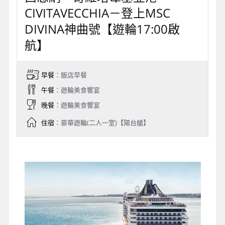
CIVITAVECCHIA－登上MSC
DIVINA神曲號【遊輪17:00啟
航】
早餐
：飯店早餐
午餐
：遊輪美食饗宴
晚餐
：遊輪美食饗宴
住宿
：豪華遊輪(二人一室)【陽台艙】