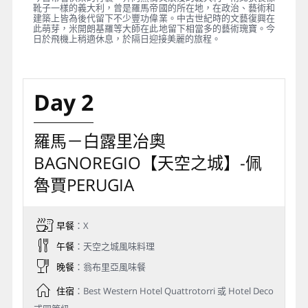
靴子一樣的義大利，曾是羅馬帝國的所在地，在政治、藝術和
建築上皆為後代留下不少豐功偉業。中古世紀時的文藝復興在
此萌芽，米開朗基羅等大師在此地留下相當多的藝術瑰寶。今
日於飛機上稍適休息，於隔日迎接美麗的旅程。
Day 2
羅馬－白露里冶奧
BAGNOREGIO【天空之城】-佩
魯賈PERUGIA
早餐
：X
午餐
：天空之城風味料理
晚餐
：翁布里亞風味餐
住宿
：Best Western Hotel Quattrotorri 或 Hotel Deco