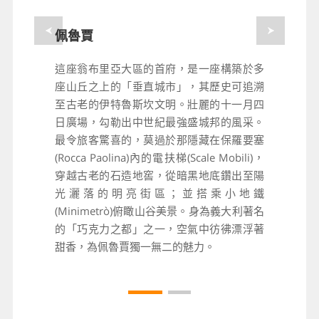
佩魯賈
這座翁布里亞大區的首府，是一座構築於多
座山丘之上的「垂直城市」，其歷史可追溯
至古老的伊特魯斯坎文明。壯麗的十一月四
日廣場，勾勒出中世紀最強盛城邦的風采。
最令旅客驚喜的，莫過於那隱藏在保羅要塞
(Rocca Paolina)內的電扶梯(Scale Mobili)，
穿越古老的石造地窖，從暗黑地底鑽出至陽
光灑落的明亮街區；並搭乘小地鐵
(Minimetrò)俯瞰山谷美景。身為義大利著名
的「巧克力之都」之一，空氣中彷彿漂浮著
甜香，為佩魯賈獨一無二的魅力。