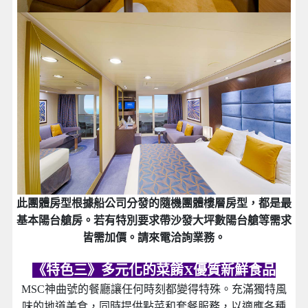
此團體房型根據船公司分發的隨機團體樓層房型，都是最
基本陽台艙房。若有特別要求帶沙發大坪數陽台艙等需求
皆需加價。請來電洽詢業務。
《特色三》多元化的菜餚X優質新鮮食品
MSC神曲號的餐廳讓任何時刻都變得特殊。充滿獨特風
味的地道美食，同時提供點菜和套餐服務，以適應各種