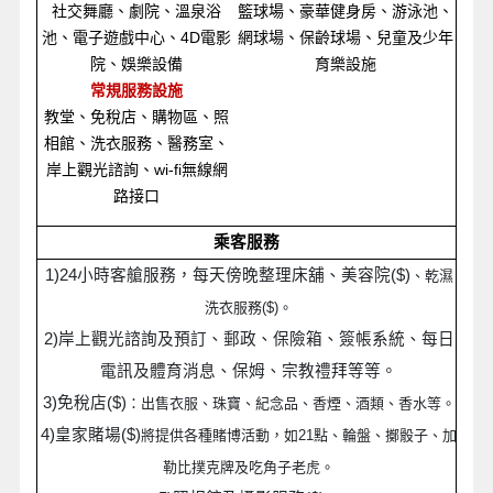
社交舞廳、劇院、溫泉浴
籃球場、豪華健身房、游泳池、
池、電子遊戲中心、4D電影
網球場、保齡球場、兒童及少年
院、娛樂設備
育樂設施
常規服務設施
教堂、免稅店、購物區、照
相館、洗衣服務、醫務室、
岸上觀光諮詢、wi-fi無線網
路接口
乘客服務
1)24
小時客艙服務，每天傍晚整理床舖、美容院($)
、乾濕
。
洗衣服務($)
2)
岸上觀光諮詢及預訂、郵政、保險箱、簽帳系統、每日
電訊及體育消息、保姆、宗教禮拜等等。
3)
免稅店($)
：出售衣服、珠寶、紀念品、香煙、酒類、香水等。
點、輪盤、擲骰子、加
4)
皇家賭場($)
將提供各種賭博活動，如21
勒比撲克牌及吃角子老虎。