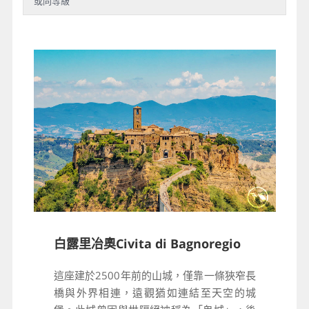
或同等級
白露里冶奧Civita di Bagnoregio
這座建於2500年前的山城，僅靠一條狹窄長
橋與外界相連，遠觀猶如連結至天空的城