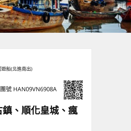
遊船(北進南出)
團號 HAN09VN6908A
古鎮、順化皇城、瘋