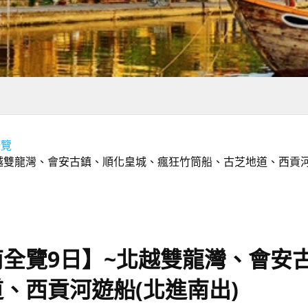
全覽
越雙龍灣、會安古鎮、順化皇城、瘋狂竹筒船、古芝地道、西貢河
全覽9日】~北越雙龍灣、會安
、西貢河遊船(北進南出)