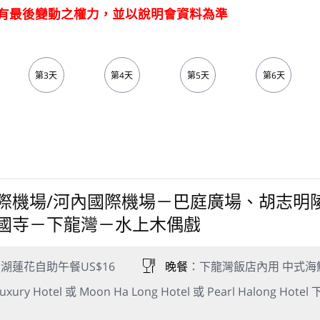
有最後變動之權力，並以說明會資料為準
第3天
第4天
第5天
第6天
際機場/河內國際機場－巴庭廣場、胡志明
國寺－下龍灣－水上木偶戲
湖蓮花自助午餐US$16
晚餐
：下龍灣飯店內用 中式海鮮
y Hotel 或 Moon Ha Long Hotel 或 Pearl Halong Hote