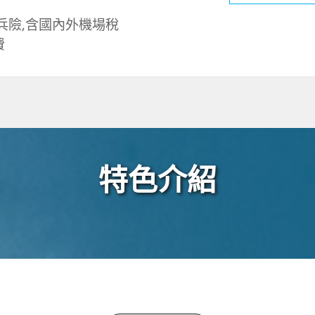
兵險,含國內外機場稅
費
特色介紹