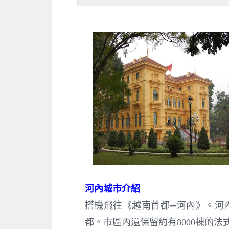
河內城市介紹
搭機飛往《越南首都─河內》。河
都。市區內還保留約有8000棟的