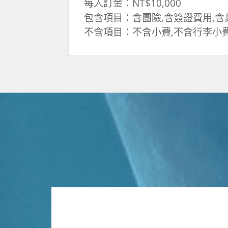
每人訂金：NT$10,000
包含項目：含團險,含簽證費用,含
不含項目：不含小費,不含行李小