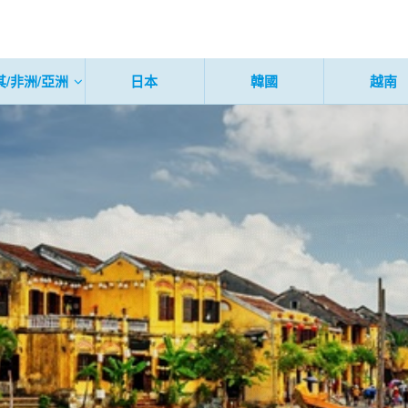
其/非洲/亞洲
日本
韓國
越南