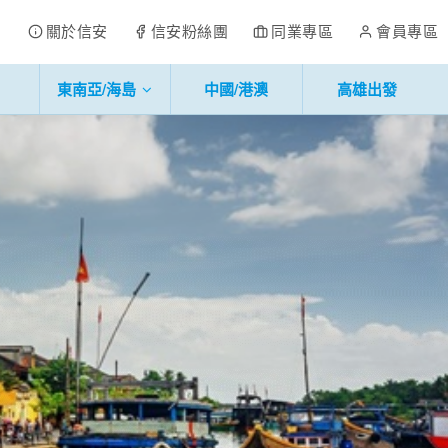
關於信安
信安粉絲團
同業專區
會員專區
東南亞/海島
中國/港澳
高雄出發