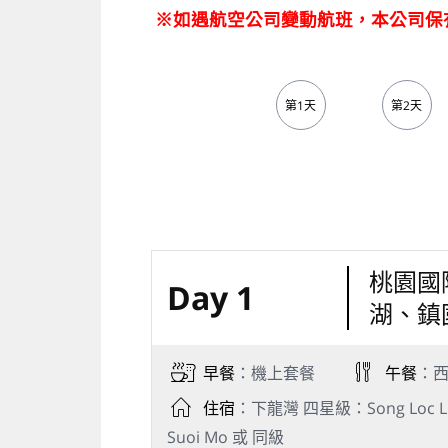
※如遇航空公司變動航班，本公司保
第1天
第2天
桃園國
Day 1
湖、鎮
早餐
：機上套餐
午餐
：西
住宿
：下龍灣 四星級：Song Loc Luxur
Suoi Mo 或 同級