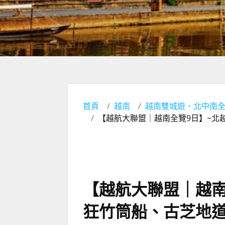
首頁
越南
越南雙城遊、北中南
【越航大聯盟｜越南全覽9日】~北
【越航大聯盟｜越南
狂竹筒船、古芝地道