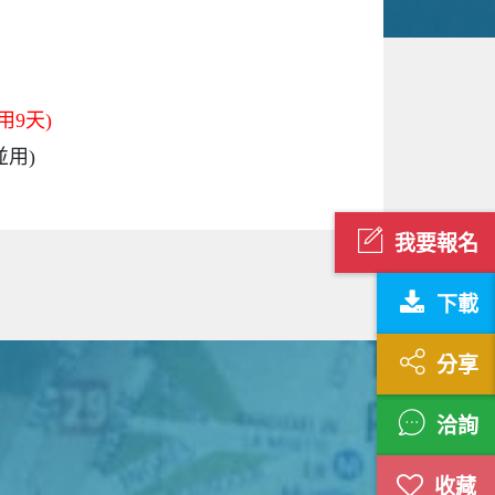
用9天)
並用)
我要報名
下載
分享
洽詢