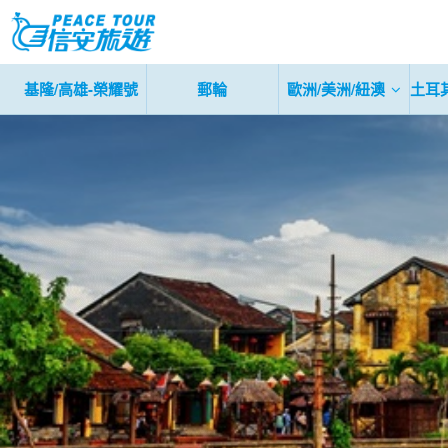
基隆/高雄-榮耀號
郵輪
歐洲/美洲/紐澳
土耳