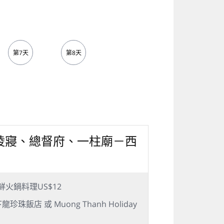
第7天
第8天
第9天
陵寢、總督府、一柱廟－西
火鍋料理US$12
l 下龍珍珠飯店 或 Muong Thanh Holiday