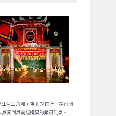
部紅河三角洲，為北越首府、越南國
以感受到與南越迴異的嚴肅氣息。