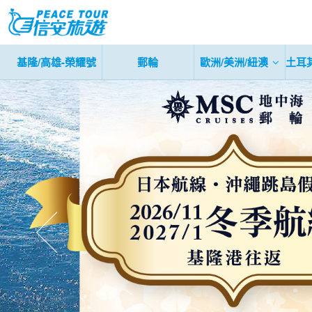
基隆/高雄-榮耀號
郵輪
歐洲/美洲/紐澳
土耳
往前