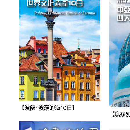
【波蘭･波羅的海10日】
【烏茲別