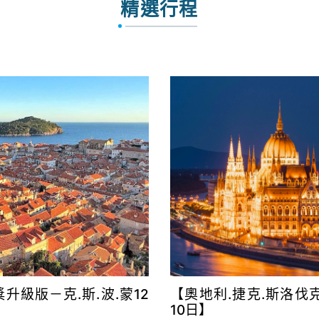
精選行程
升級版－克.斯.波.蒙12
【奧地利.捷克.斯洛伐
10日】