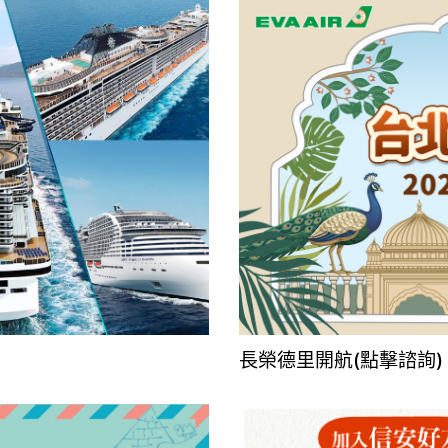
長榮德里開航(點擊諮詢)