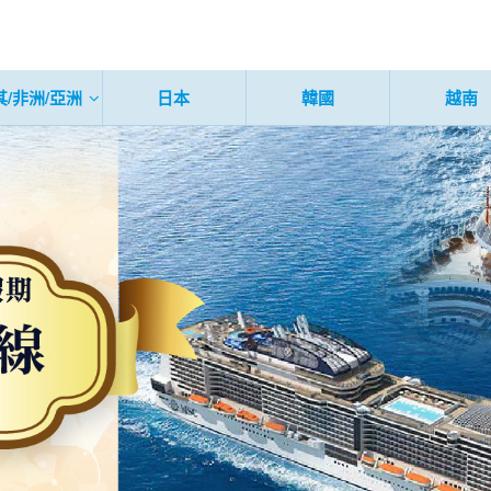
其/非洲/亞洲
日本
韓國
越南