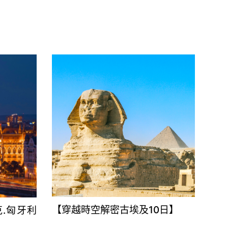
【穿越時空解密古埃及10日】
克.匈牙利