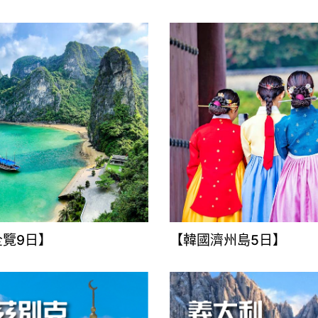
全覽9日】
【韓國濟州島5日】