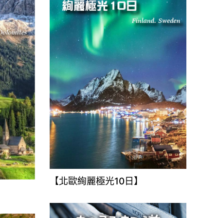
【北歐絢麗極光10日】
】