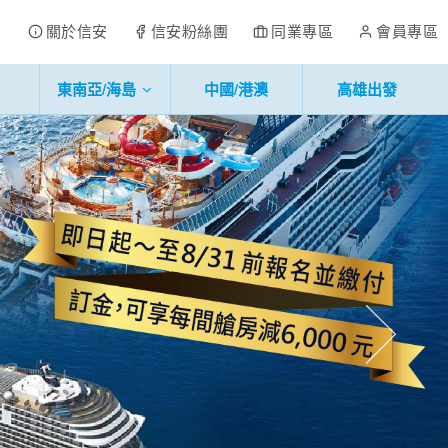
關於信安
信安粉絲團
同業專區
會員專區
東南亞/海島
中國/港澳
高雄出發
往後