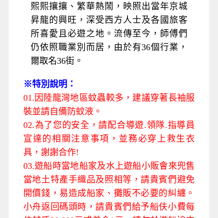
熙熙攘攘、繁華熱鬧，映照出當年京城
昇龍的興旺，深受西方人士及各國旅客
所喜愛且必遊之地。流傳至今，師傅們
仍依照職業別而居，由於有36個行業，
爾取名36街。
※特別說明：
01.因陸龍灣地區蚊蟲較多，建議穿著長袖服
裝並請自備防蚊液。
02.為了您的安全，請配合導遊.領隊.指導員
宣達的相關注意事項，並務必穿上救生衣
具，謝謝合作!
03.遊船時當地船家及水上遊船小販會來兜售
當地土特產手織品及照相等，請貴賓們避免
開價錢，易造成船家、攤販不必要的糾纏。
小舟返回碼頭時，請貴賓們給予船伕小費每