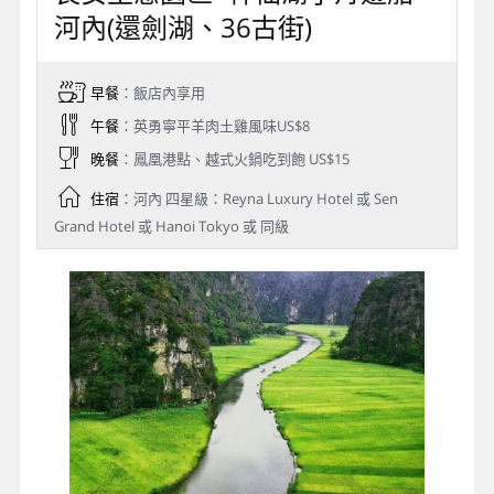
河內(還劍湖、36古街)
早餐
：飯店內享用
午餐
：英勇寧平羊肉土雞風味US$8
晚餐
：鳳凰港點、越式火鍋吃到飽 US$15
住宿
：河內 四星級：Reyna Luxury Hotel 或 Sen
Grand Hotel 或 Hanoi Tokyo 或 同級