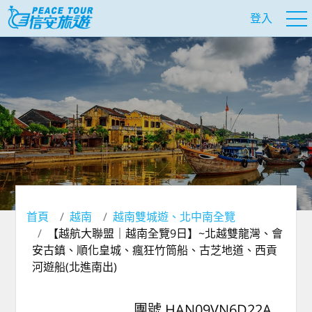
登入
首頁
越南
越南雙城遊、北中南全覽
【越航大聯盟｜越南全覽9日】~北越雙龍灣、會
安古鎮、順化皇城、瘋狂竹筒船、古芝地道、西貢
河遊船(北進南出)
團號 HAN09VN6D22A