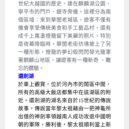
世紀大越國的歷史。建在麒麟湖公園，
寧平市的門戶、銀寺旁邊。這裡分為兩
個區域：來到華閭老城區，遊客不僅有
機會享受傳統美食和手工藝品村，還有
成千上萬盞燈籠留下美麗的照片。特別
是夜幕降臨時，華閭老街彷彿披上了另
一種形態，燈籠的夢幻般閃閃發光籠罩
著麒麟山地區，讓遊客有一種新奇 、難
忘的體驗。
還劍湖
於車上觀賞，位於河內巿的鬧區中間，
所有的高級大飯店都集中在這湖區的附
近。還劍湖的湖名來自於15世紀的傳說
故事。傳說當年黎太祖藉由一把神龜所
出借的神劍率領越南人成功攻退中國明
朝的軍隊，勝利後，黎太祖順利當上新