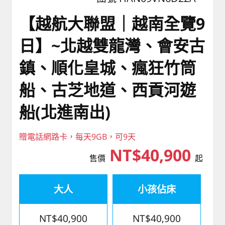
【越航大聯盟｜越南全覽9
日】~北越雙龍灣、會安古
鎮、順化皇城、瘋狂竹筒
船、古芝地道、西貢河遊
船(北進南出)
贈電話網路卡，每天9GB，可9天
NT$40,900
售價
起
大人
小孩佔床
NT$40,900
NT$40,900