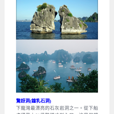
驚訝洞(鐘乳石洞)
下龍灣最漂亮的石灰岩洞之一。從下船