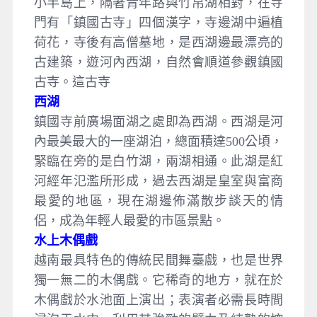
小半島上，隔著青年路與竹帛湖相對，在寺
門有「鎮國古寺」四個漢字，寺邊湖中遍植
荷花，寺後有高僧墓地，是西湖邊最漂亮的
古建築，遊河內西湖，自然會順道參觀鎮國
古寺。這古寺
西湖
鎮國寺前廣場面湖之處即為西湖。西湖是河
內最美最大的一座湖泊，總面積達500公頃，
緊臨在旁的是白竹湖，兩湖相通。此湖是紅
河經年氾濫所形成，過去西湖是皇室與富商
最愛的地區，現在湖邊佈滿散步談天的情
侶，成為年輕人最愛的市區景點。
水上木偶戲
越南最具特色的傳統民間舞臺戲，也是世界
獨一無二的木偶戲。它稀奇的地方，就在於
木偶戲於水池面上演出；表演者必需長時間