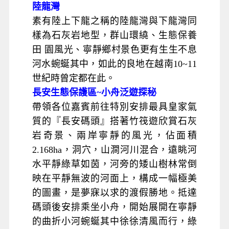
陸龍灣
素有陸上下龍之稱的陸龍灣與下龍灣同
樣為石灰岩地型，群山環繞、生態保養
田 園風光、寧靜鄉村景色更有生生不息
河水蜿蜒其中，如此的良地在越南10~11
世紀時曾定都在此。
長安生態保護區~小舟泛遊探秘
帶領各位嘉賓前往特別安排最具皇家氣
質的『長安碼頭』搭著竹筏遊欣賞石灰
岩奇景、兩岸寧靜的風光，佔面積
2.168ha，洞穴，山澗河川混合，遠眺河
水平靜綠草如茵，河旁的矮山樹林常倒
映在平靜無波的河面上，構成一幅極美
的圖畫，是夢寐以求的渡假勝地。抵達
碼頭後安排乘坐小舟，開始展開在寧靜
的曲折小河蜿蜒其中徐徐清風而行，綠