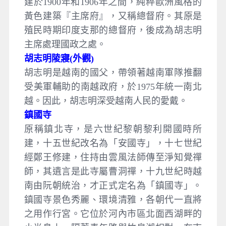
建於1900年和1906年之間，純粹歐洲風格的
黃色建築『主席府』，又稱總督府。其原是
殖民時期印度支那的總督府，後成為胡志明
主席處理國政之處。 ​
胡志明陵寢(外觀)
胡志明是越南的國父，帶領著越南軍隊推翻
受美軍輔助的南越政府，於1975年統一南北
越。因此，胡志明深受越南人民的愛戴。
鎮國寺
原稱鎮北寺，是六世紀黎朝黎利開國時所
建，十五世紀改名為「安國寺」，十七世紀
經鄭王修建，住持由雲風法師傳至淨知覺禪
師，其遺言是此寺屬曹洞禪，十九世紀時越
南由阮朝統治，才正式定名為「鎮國寺」。
鎮國寺景色秀麗、環境清雅，各朝代一直將
之用作行宮。它位於河內市區北面西湖畔的