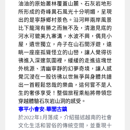
油油的原始叢林覆蓋山麓、石灰岩地形
所形成的奇峰異石風光十分明媚，呈現
出的是寧靜鄉村景色。沿河畔兩岸風景
比下龍灣有勝之而無不及，清澈見底的
河水可貔美九寨溝，水波不興，偶見小
屋，遺世獨立，舟子在山石間浮遊，遠
眺一座座孤聳怪立的山巒，讓人覺得彷
彿進入深邃氛圍裡，緩緩的走進這塊世
外桃源、清幽寧靜的幻夢奇境，讓人感
覺沉浸在一股彷彿以世無爭與身體共譜
出一首輕鬆悠哉的樂曲，這何嘗不是人
生的奢侈享受！整個旅程乘船將帶領您
穿越體驗石灰岩山洞的感受。
寧平小會安-華閭古鎮
於2022年1月落成，介紹描述越南的社會
文化生活和習俗的傳統空間，並重現十