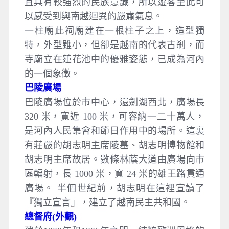
且具有較強烈的民族意識，所以遊客至此可
以感受到與南越迴異的嚴肅氣息。
一柱廟此祠廟建在一根柱子之上，造型獨
特，外型雖小，但卻是越南的代表古剎，而
寺廟立在蓮花池中的優雅姿態，已成為河內
的一個象徵。
巴陵廣場
巴陵廣場位於市中心，還劍湖西北，廣場長
320 米，寬近 100 米，可容納一二十萬人，
是河內人民集會和節日作用中的場所。這裏
有莊嚴的胡志明主席陵墓、胡志明博物館和
胡志明主席故居。數條林蔭大道由廣場向市
區輻射，長 1000 米，寬 24 米的雄王路貫通
廣場。 半個世紀前，胡志明在這裡宣讀了
『獨立宣言』，建立了越南民主共和國。
總督府(外觀)