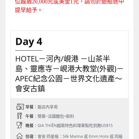
位越盾20,000元或美金1元，請勿於遊船途中
提早給予。
Day 4
HOTEL－河內/峴港 －山茶半
島、靈應寺－峴港大教堂(外觀)－
APEC紀念公園－世界文化遺產～
會安古鎮
早餐
：飯店內享用
午餐
：簡餐~法國麵包+飲料
晚餐
：GIA THIỆN越南特色料理單點吃到飽US$15
住宿
：會安 四星級：Silk Marina 或 Emm Hote 或 同級