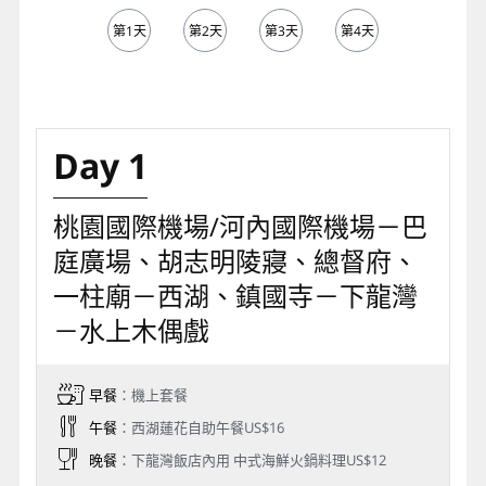
第1天
第2天
第3天
第4天
第5天
Day 1
桃園國際機場/河內國際機場－巴
庭廣場、胡志明陵寢、總督府、
一柱廟－西湖、鎮國寺－下龍灣
－水上木偶戲
早餐
：機上套餐
午餐
：西湖蓮花自助午餐US$16
晚餐
：下龍灣飯店內用 中式海鮮火鍋料理US$12