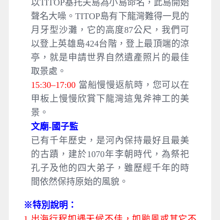
以TITOP基托夫島為小島命名，此島開始
聲名大噪。TITOP島有下龍灣難得一見的
月牙型沙灘，它的高度87公尺，我們可
以登上英雄島424台階，登上最頂端的涼
亭，就是申請世界自然遺產照片的最佳
取景處。
15:30–17:00
當船慢慢返航時，您可以在
甲板上慢慢欣賞下龍灣這鬼斧神工的美
景。
文廟-國子監
已有千年歷史，是河內保持最好且最美
的古蹟，建於1070年李朝時代，為祭祀
孔子及他的四大弟子，雖歷經千年的時
間依然保持原始的風貌。
※特別說明：
1.出海行程如遇天候不佳，如颱風或其它不