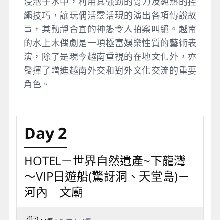
浸泡于水中，利用其強勁的臂力及純熟的控
繩技巧，讓玩偶活靈活現的演出各項傳說故
事，其動靜合宜的神態令人拍案叫絕。越南
的水上木偶劇是一項極富娛樂性質的藝術表
演，除了是現今越南重視的在地文化外，亦
發揮了增進越南外交和對外文化交流的重要
角色。
Day 2
HOTEL－世界自然遺產~下龍灣
～VIP日遊船(驚訝洞、天堂島)－
河內－文廟