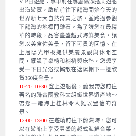
VIP日遊船：專車前往專屬碼頭搭乘遊船
出海遊覽，啟航前往下龍灣開始今天的
世界新七大自然奇景之旅，並路過參觀
下龍灣的地標鬥雞石。為了讓您在最精
華的時段，品嘗豐盛越式海鮮美食，讓
您以美食佐美景，留下可貴的回憶。在
上層陽光甲板提供美麗景觀與休閒空
間，擺設了桌椅和躺椅與床墊，您想享
受一下日光浴或懶散在遮陽棚下一邊欣
賞360度全景。
10:20–10:30
登上遊船後，讓我帶您前往
著名的聯合國教科文組織世界遺產地～
帶您一睹海上桂林令人難以置信的奇
景。
12:00–13:00
在遊輪前往下龍灣時，您可
以在遊船上享受豐盛的越式海鮮合菜，