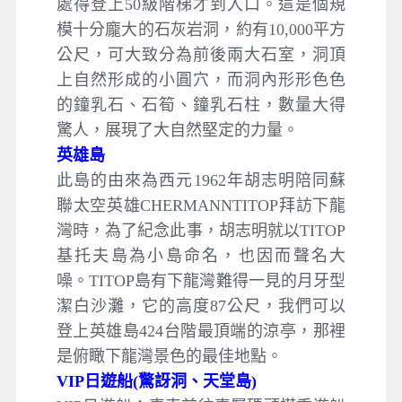
處得登上50級階梯才到入口。這是個規
模十分龐大的石灰岩洞，約有10,000平方
公尺，可大致分為前後兩大石室，洞頂
上自然形成的小圓穴，而洞內形形色色
的鐘乳石、石筍、鐘乳石柱，數量大得
驚人，展現了大自然堅定的力量。
英雄島
此島的由來為西元1962年胡志明陪同蘇
聯太空英雄CHERMANNTITOP拜訪下龍
灣時，為了紀念此事，胡志明就以TITOP
基托夫島為小島命名，也因而聲名大
噪。TITOP島有下龍灣難得一見的月牙型
潔白沙灘，它的高度87公尺，我們可以
登上英雄島424台階最頂端的涼亭，那裡
是俯瞰下龍灣景色的最佳地點。
VIP日遊船(驚訝洞、天堂島)