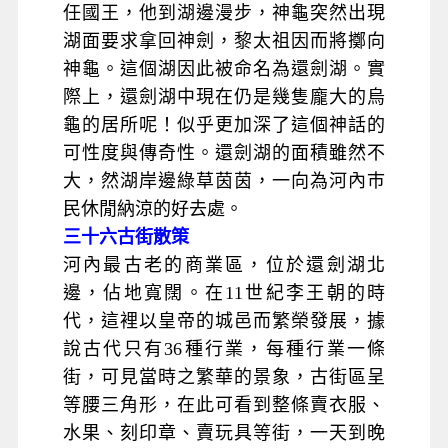
任國王，他到湖邊漫步，神龜突然出現
湖面要求拿回神劍，黎太祖因而將擲向
神龜。這個湖因此被命名為還劍湖。實
際上，還劍湖中現在仍是幾隻龐大的烏
龜的居所呢！似乎更加深了這個神話的
可性度與傳奇性。還劍湖的面積雖然不
大，然湖岸邊綠草茵茵，一向為河內巿
民休閒納涼的好去處。
三十六古街散策
河內最古老的商業區，位於還劍湖北
邊，佔地寬闊。在11世紀李王朝的時
代，這裡以皇帝的城邑而繁榮發展，據
說古代只有36種行業，每種行業一條
街，可見當時之繁華的景象，古街區呈
等腰三角形，在此可看到整條賣衣服、
水果、刻印章、賣玩具等街，一天到晚