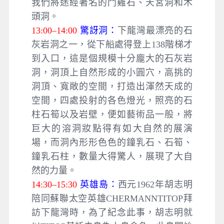
我們將途經著名的鬥雞石、天宮洞和木
頭洞。
13:00–14:00
驚訝洞：
下龍灣最漂亮的石
灰岩洞之一，從下船處得登上138階梯才
到入口，這是個規模十分龐大的石灰岩
洞，洞頂上自然形成的小圓穴，高挑的
洞頂、寬敞的空間，打造出渾然天成的
空間，四處投射的各色燈光，照亮的石
柱石筍以及岩壁，便如藝術品一般，將
巨大的溶洞妝點得有如大自然的展演
場，而洞內形形色色的鐘乳石、石筍、
鐘乳石柱，數量大得驚人，展現了大自
然的力量。
14:30–15:30
英雄島：
西元1962年胡志明
陪同蘇聯太空英雄CHERMANNTITOP拜
訪下龍灣時，為了紀念此事，胡志明就