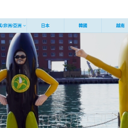
其/非洲/亞洲
日本
韓國
越南