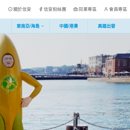
關於信安
信安粉絲團
同業專區
會員專區
東南亞/海島
中國/港澳
高雄出發