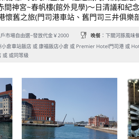
~赤間神宮~春帆樓(館外見學)～日清議和紀
港懷舊之旅(門司港車站、舊門司三井俱樂
戶市場自由選~發放代金￥2000
晚餐
：下關河豚風味
車站飯店 或 康福飯店小倉 或 Premier Hotel門司港 或 Hotel R
飯店 或 或同等級