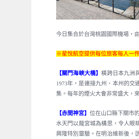
今日集合於台灣桃園國際機場，
※星悅航空提供每位旅客每人一件
【關門海峽大橋】
橫跨日本九洲與
1973年，是連接九州、本州的
集。每年的煙火大會非常盛大，
【赤間神宮】
位在山口縣下關市的
水天門以龍宮城為構思，令人眼
興隆特別靈驗。在明治維新後，