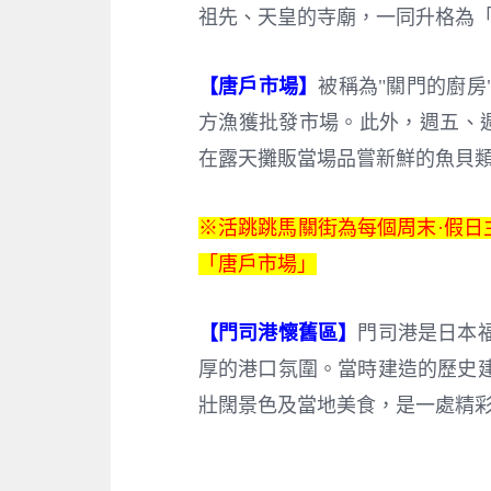
祖先、天皇的寺廟，一同升格為
【唐戶市場】
被稱為"關門的廚
方漁獲批發市場。此外，週五、週六（
在露天攤販當場品嘗新鮮的魚貝
※活跳跳馬關街為每個周末·假日
「唐戶市場」
【門司港懷舊區】
門司港是日本
厚的港口氛圍。當時建造的歷史
壯闊景色及當地美食，是一處精