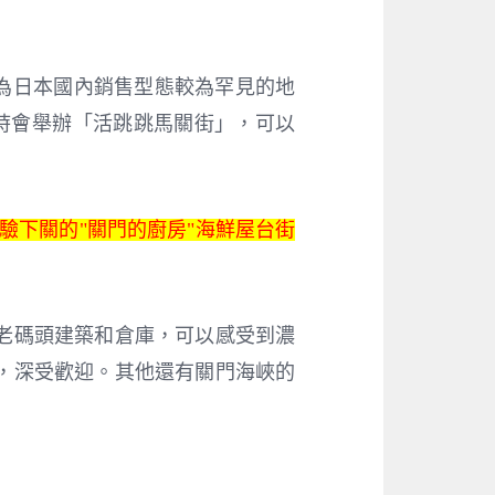
。
現為日本國內銷售型態較為罕見的地
00）時會舉辦「活跳跳馬關街」，可以
驗下關的"關門的廚房"海鮮屋台街
老碼頭建築和倉庫，可以感受到濃
，深受歡迎。其他還有關門海峽的