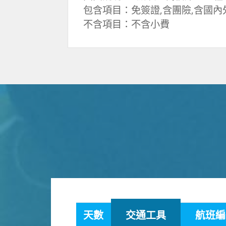
包含項目：免簽證,含團險,含國內
不含項目：不含小費
天數
交通工具
航班編