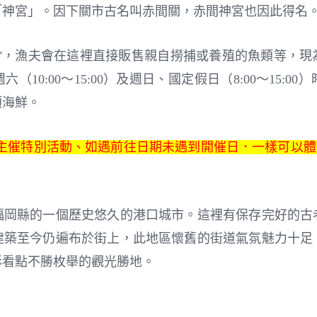
「神宮」。因下關市古名叫赤間關，赤間神宮也因此得名
房"，漁夫會在這裡直接販售親自撈捕或養殖的魚類等，
10:00～15:00）及週日、國定假日（8:00～15:
類海鮮。
主催特別活動、如遇前往日期未遇到開催日．一樣可以體
福岡縣的一個歷史悠久的港口城市。這裡有保存完好的古
建築至今仍遍布於街上，此地區懷舊的街道氣氛魅力十足
彩看點不勝枚舉的觀光勝地。