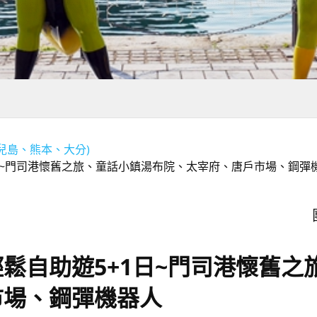
兒島、熊本、大分)
日~門司港懷舊之旅、童話小鎮湯布院、太宰府、唐戶市場、鋼彈
鬆自助遊5+1日~門司港懷舊之
市場、鋼彈機器人