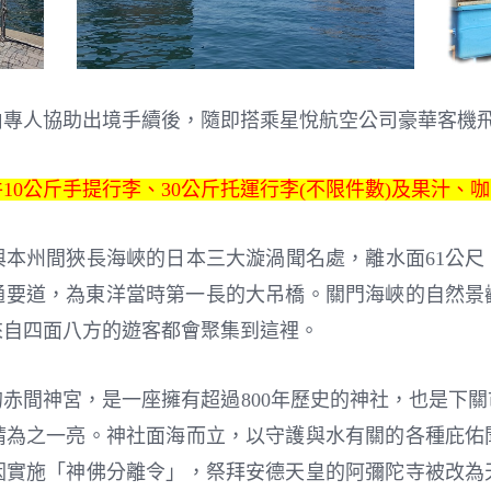
由專人協助出境手續後，隨即搭乘星悅航空公司豪華客機
10公斤手提行李、30公斤托運行李(不限件數)及果汁、
本州間狹長海峽的日本三大漩渦聞名處，離水面61公尺、
交通要道，為東洋當時第一長的大吊橋。關門海峽的自然
來自四面八方的遊客都會聚集到這裡。
赤間神宮，是一座擁有超過800年歷史的神社，也是下
睛為之一亮。神社面海而立，以守護與水有關的各種庇佑
因實施「神佛分離令」，祭拜安德天皇的阿彌陀寺被改為