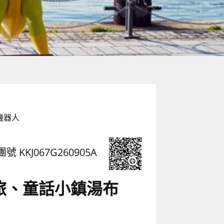
機器人
團號 KKJ067G260905A
旅、童話小鎮湯布