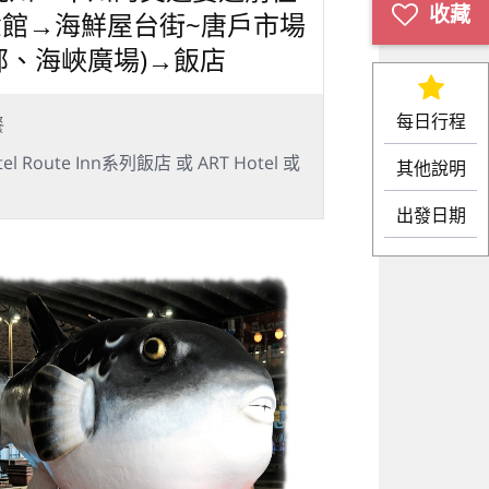
念館→海鮮屋台街~唐戶市場
部、海峽廣場)→飯店
每日行程
餐
oute Inn系列飯店 或 ART Hotel 或
其他說明
出發日期