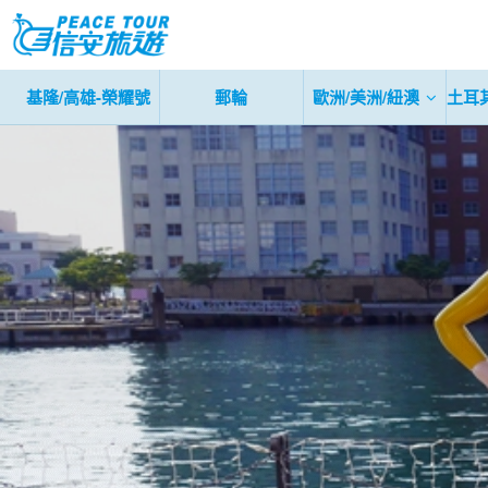
基隆/高雄-榮耀號
郵輪
歐洲/美洲/紐澳
土耳