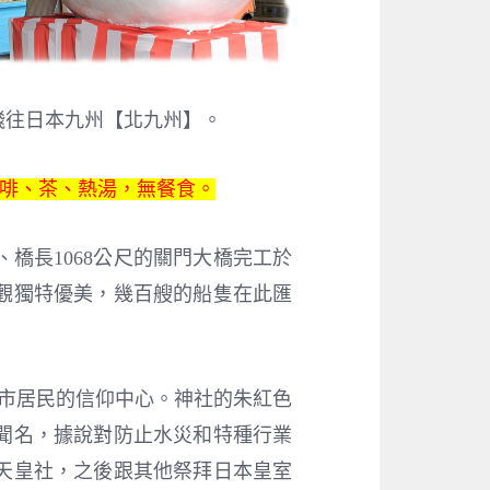
飛往日本九州【北九州】。
咖啡、茶、熱湯，無餐食。
橋長1068公尺的關門大橋完工於
景觀獨特優美，幾百艘的船隻在此匯
關市居民的信仰中心。神社的朱紅色
聞名，據說對防止水災和特種行業
天皇社，之後跟其他祭拜日本皇室