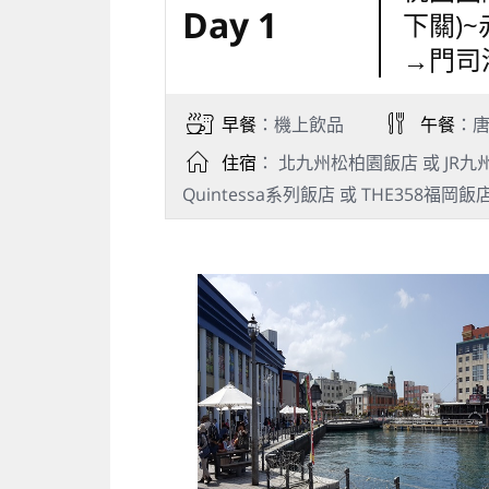
Day 1
下關)
→門司
早餐
：機上飲品
午餐
：唐
住宿
： 北九州松柏園飯店 或 JR九州小倉
Quintessa系列飯店 或 THE358福岡