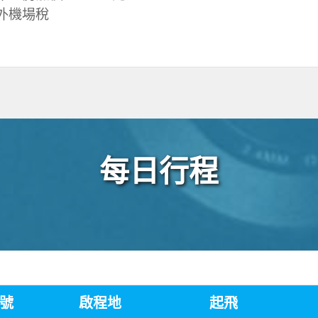
外機場稅
每日行程
號
啟程地
起飛