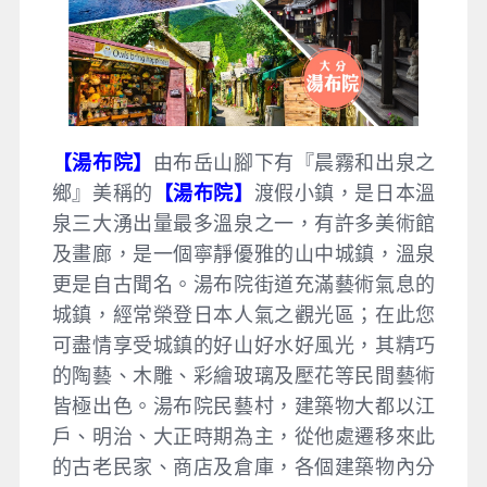
【湯布院】
由布岳山腳下有『晨霧和出泉之
鄉』美稱的
【湯布院】
渡假小鎮，是日本溫
泉三大湧出量最多溫泉之一，有許多美術館
及畫廊，是一個寧靜優雅的山中城鎮，溫泉
更是自古聞名。湯布院街道充滿藝術氣息的
城鎮，經常榮登日本人氣之觀光區；在此您
可盡情享受城鎮的好山好水好風光，其精巧
的陶藝、木雕、彩繪玻璃及壓花等民間藝術
皆極出色。湯布院民藝村，建築物大都以江
戶、明治、大正時期為主，從他處遷移來此
的古老民家、商店及倉庫，各個建築物內分