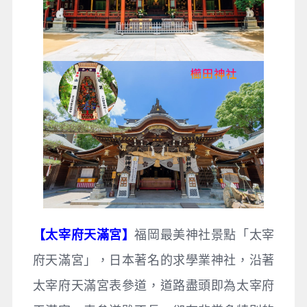
【太宰府天滿宮】
福岡最美神社景點「太宰
府天滿宮」，日本著名的求學業神社，沿著
太宰府天滿宮表參道，道路盡頭即為太宰府