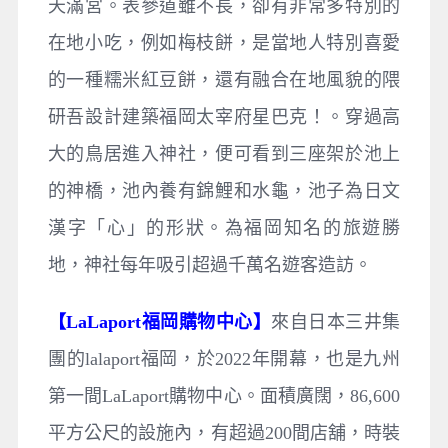
天滿宮。表參道雖不長，卻有非常多特別的
在地小吃，例如梅枝餅，是當地人特別喜愛
的一種糯米紅豆餅，還有融合在地風貌的隈
研吾設計建築福岡太宰府星巴克！。穿過高
大的鳥居進入神社，便可看到三座架於池上
的神橋，池內養有錦鯉和水龜，池子為日文
漢字「心」的形狀。為福岡知名的旅遊勝
地，神社每年吸引超過千萬名遊客造訪。
【LaLaport福岡購物中心】
來自日本三井集
團的lalaport福岡，於2022年開幕，也是九州
第一間LaLaport購物中心。面積廣闊，86,600
平方公尺的設施內，有超過200間店舖，時裝