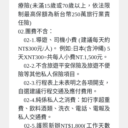
療險(未滿15歲或70歲以上，依法限
制最高保額為新台幣250萬旅行業責
任險)
02.團費不含：
02-1.導遊、司機小費 (建議每天約
NT$300元/人)。 例如:日本(含沖縄) 5
天XNT300=共每人小費NT.1,500元。
02-2.不含旅遊平安保險及旅遊不便
險等其他私人保險項目。
02-3.行程表上未表明之各項開支，
自選建議行程交通及應付費用。
02-4.純係私人之消費：如行李超重
費、飲料酒類、洗衣、電話、電報及
私人交通費。
02-5.護照新辦NT$1,800(工作天數