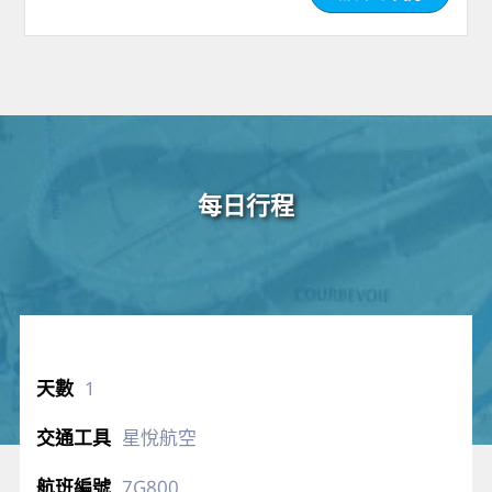
每日行程
1
星悅航空
7G800