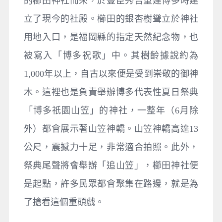
的櫛田神社而來，於豐臣秀吉重建博多時建
立了現今的社殿。櫛田的銀杏樹聳立於神社
用地入口，是福岡縣的指定天然紀念物，也
被寫入「博多祝歌」中。其樹齡據說約為
1,000年以上，自古以來便是受到崇敬的御神
木。這裡也是負責舉辦博多代表性夏日祭典
「博多祇園山笠」的神社，一整年（6月除
外）都會展示著山笠神轎。山笠神轎高達13
公尺，震撼力十足，非常適合拍照。此外，
祭典尾聲將會舉辦「追山笠」，櫛田神社便
是起點，許多民眾都會聚集在路邊，就是為
了搶看這個重頭戲。