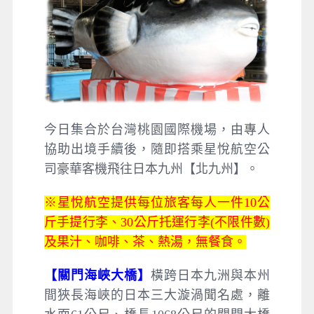
今日集合於台灣桃園國際機場，由專人
協助出境手續後，隨即搭乘星悅航空公
司豪華客機飛往日本九州【北九州】。
※星悅航空提供每位旅客每人一件10公
斤手提行李、30公斤托運行李(不限件數)
及果汁、咖啡、茶、熱湯，無餐食。
【關門海峽大橋】
橫跨日本九洲與本州
間狹長海峽的日本三大漩渦聞名處，離