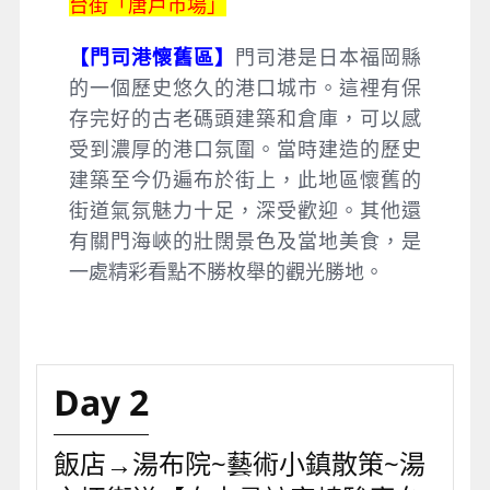
台街「唐戶市場」
【門司港懷舊區】
門司港是日本福岡縣
的一個歷史悠久的港口城市。這裡有保
存完好的古老碼頭建築和倉庫，可以感
受到濃厚的港口氛圍。當時建造的歷史
建築至今仍遍布於街上，此地區懷舊的
街道氣氛魅力十足，深受歡迎。其他還
有關門海峽的壯闊景色及當地美食，是
一處精彩看點不勝枚舉的觀光勝地。
Day 2
飯店→湯布院~藝術小鎮散策~湯