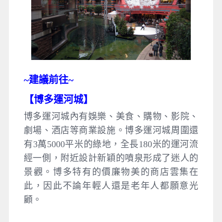
~建議
前往~
【
博多運河城
】
博多運河城內有娛樂、美食、購物、影院、
劇場、酒店等商業設施。博多運河城周圍還
有3萬5000平米的綠地，全長180米的運河流
經一側，附近設計新穎的噴泉形成了迷人的
景觀。博多特有的價廉物美的商店雲集在
此，因此不論年輕人還是老年人都願意光
顧。