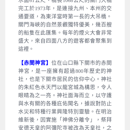
水面61公尺、橋長1068公尺的關門大橋
完工於1973年，是連接九州、本州的交
通要道，為東洋當時第一長的大吊橋。
關門海峽的自然景觀獨特優美，幾百艘
的船隻在此匯集。每年的煙火大會非常
盛大，來自四面八方的遊客都會聚集到
這裡。
【赤間神宮】
位在山口縣下關市的赤間
神宮，是一座擁有超過800年歷史的神
社，也是下關市居民的信仰中心。神社
的朱紅色水天門以龍宮城為構思，令人
眼睛為之一亮。神社面海而立，以守護
與水有關的各種庇佑聞名，據說對防止
水災和特種行業興隆特別靈驗。在明治
維新後，因實施「神佛分離令」，祭拜
安德天皇的阿彌陀寺被改為天皇社，之