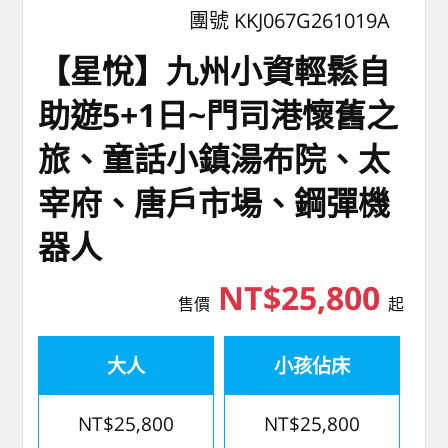
團號 KKJ067G261019A
【星悅】九州小資輕鬆自
助遊5+1日~門司港懷舊之
旅、童話小鎮湯布院、太
宰府、唐戶市場、鋼彈機
器人
NT$25,800
售價
起
大人
小孩佔床
NT$25,800
NT$25,800