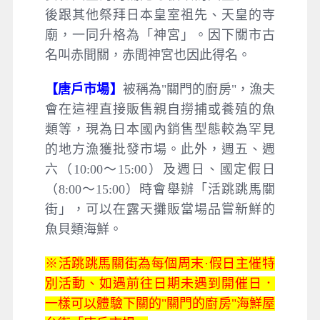
後跟其他祭拜日本皇室祖先、天皇的寺
廟，一同升格為「神宮」。因下關市古
名叫赤間關，赤間神宮也因此得名。
【唐戶市場】
被稱為"關門的廚房"，漁夫
會在這裡直接販售親自撈捕或養殖的魚
類等，現為日本國內銷售型態較為罕見
的地方漁獲批發市場。此外，週五、週
六（10:00～15:00）及週日、國定假日
（8:00～15:00）時會舉辦「活跳跳馬關
街」，可以在露天攤販當場品嘗新鮮的
魚貝類海鮮。
※活跳跳馬關街為每個周末·假日主催特
別活動、如遇前往日期未遇到開催日．
一樣可以體驗下關的"關門的廚房"海鮮屋