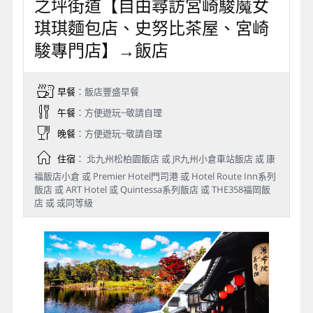
之坪街道【自由尋訪宮崎駿魔女
琪琪麵包店、史努比茶屋、宮崎
駿專門店】→飯店
早餐
：飯店豐盛早餐
午餐
：方便遊玩~敬請自理
晚餐
：方便遊玩~敬請自理
住宿
： 北九州松柏園飯店 或 JR九州小倉車站飯店 或 康
福飯店小倉 或 Premier Hotel門司港 或 Hotel Route Inn系列
飯店 或 ART Hotel 或 Quintessa系列飯店 或 THE358福岡飯
店 或 或同等級