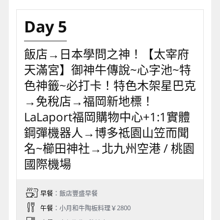
Day 5
飯店→日本學問之神！【太宰府
天滿宮】御神牛傳說~心字池~特
色神籤~必打卡！特色木架星巴克
→免稅店→福岡新地標！
LaLaport福岡購物中心+1:1實體
鋼彈機器人→博多祗園山笠而聞
名~櫛田神社→北九州空港 / 桃園
國際機場
早餐
：飯店豐盛早餐
午餐
：小月和牛陶板料理￥2800