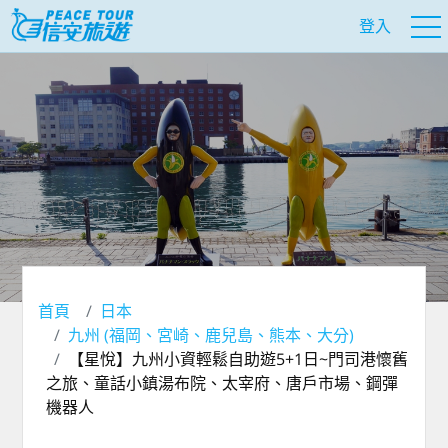
登入
首頁
日本
九州 (福岡、宮崎、鹿兒島、熊本、大分)
【星悅】九州小資輕鬆自助遊5+1日~門司港懷舊
之旅、童話小鎮湯布院、太宰府、唐戶市場、鋼彈
機器人