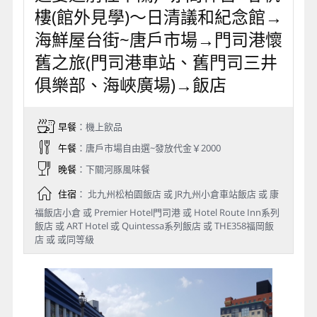
樓(館外見學)～日清議和紀念館→
海鮮屋台街~唐戶市場→門司港懷
舊之旅(門司港車站、舊門司三井
俱樂部、海峽廣場)→飯店
早餐
：機上飲品
午餐
：唐戶市場自由選~發放代金￥2000
晚餐
：下關河豚風味餐
住宿
： 北九州松柏園飯店 或 JR九州小倉車站飯店 或 康
福飯店小倉 或 Premier Hotel門司港 或 Hotel Route Inn系列
飯店 或 ART Hotel 或 Quintessa系列飯店 或 THE358福岡飯
店 或 或同等級