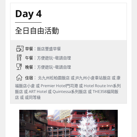
Day 4
全日自由活動
早餐
：飯店豐盛早餐
午餐
：方便遊玩~敬請自理
晚餐
：方便遊玩~敬請自理
住宿
： 北九州松柏園飯店 或 JR九州小倉車站飯店 或 康
福飯店小倉 或 Premier Hotel門司港 或 Hotel Route Inn系列
飯店 或 ART Hotel 或 Quintessa系列飯店 或 THE358福岡飯
店 或 或同等級