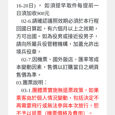
16-20日) 。 如須提早取件每提前一
日須加收900元
02-6.請確認護照效期必須於本行程
回國日算起，有六個月以上之效期，
方可出國。如為役男或接近役男子，
請向所屬兵役管轄機構，加蓋允許出
境兵役章。
02-7.因機票、國外飯店、匯率等成
本變動因素，售價以訂購當日之網頁
售價為準。
03.團票說明：
03-1.
團體票實施無退票政策，如果
乘客由於個人情況變動，包括決定不
再需要飛行或無法參與本次旅行，恕
不予以退票（機票價格及費用）。