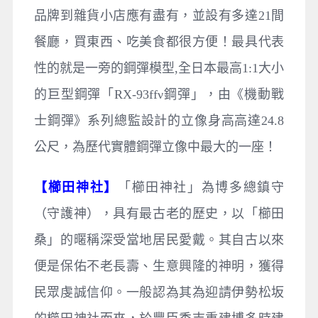
品牌到雜貨小店應有盡有，並設有多達21間
餐廳，買東西、吃美食都很方便！最具代表
性的就是一旁的鋼彈模型,全日本最高1:1大小
的巨型鋼彈「RX-93ffν鋼彈」，由《機動戰
士鋼彈》系列總監設計的立像身高高達24.8
公尺，為歷代實體鋼彈立像中最大的一座！
【櫛田神社】
「櫛田神社」為博多總鎮守
（守護神），具有最古老的歷史，以「櫛田
桑」的暱稱深受當地居民愛戴。其自古以來
便是保佑不老長壽、生意興隆的神明，獲得
民眾虔誠信仰。一般認為其為迎請伊勢松坂