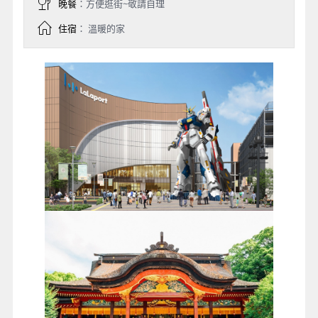
晚餐
：方便逛街~敬請自理
住宿
： 溫暖的家