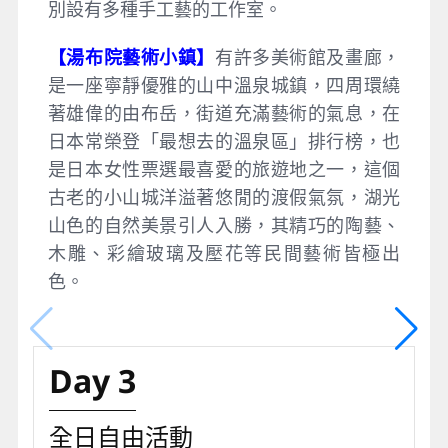
別設有多種手工藝的工作室。
【湯布院藝術小鎮】
有許多美術館及畫廊，
是一座寧靜優雅的山中溫泉城鎮，四周環繞
著雄偉的由布岳，街道充滿藝術的氣息，在
日本常榮登「最想去的溫泉區」排行榜，也
是日本女性票選最喜愛的旅遊地之一，這個
古老的小山城洋溢著悠閒的渡假氣氛，湖光
山色的自然美景引人入勝，其精巧的陶藝、
木雕、彩繪玻璃及壓花等民間藝術皆極出
色。
Day 3
全日自由活動