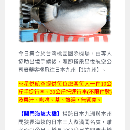
今日集合於台灣桃園國際機場，由專人
協助出境手續後，隨即搭乘星悅航空公
司豪華客機飛往日本九州【北九州】。
※星悅航空提供每位旅客每人一件10公
斤手提行李、30公斤托運行李(不限件數)
及果汁、咖啡、茶、熱湯，無餐食。
【關門海峽大橋】
橫跨日本九洲與本州
間狹長海峽的日本三大漩渦聞名處，離