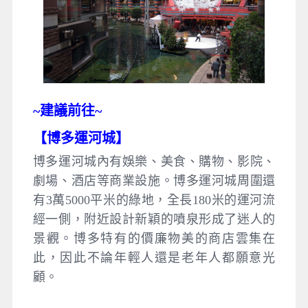
~建議
前往~
【
博多運河城
】
博多運河城內有娛樂、美食、購物、影院、
劇場、酒店等商業設施。博多運河城周圍還
有3萬5000平米的綠地，全長180米的運河流
經一側，附近設計新穎的噴泉形成了迷人的
景觀。博多特有的價廉物美的商店雲集在
此，因此不論年輕人還是老年人都願意光
顧。