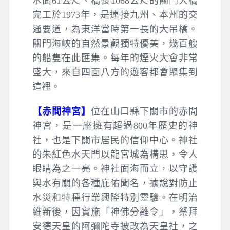
水面61公尺、橋長1068公尺的關門大橋
完工於1973年，是連接九州、本州的交
通要道，為東洋當時第一長的大吊橋。
關門海峽的自然景觀獨特優美，幾百艘
的船隻在此匯集。每年的煙火大會非常
盛大，來自四面八方的遊客都會聚集到
這裡。
【赤間神宮】
位在山口縣下關市的赤間
神宮，是一座擁有超過800年歷史的神
社，也是下關市居民的信仰中心。神社
的朱紅色水天門以龍宮城為構思，令人
眼睛為之一亮。神社面海而立，以守護
與水有關的各種庇佑聞名，據說對防止
水災和特種行業興隆特別靈驗。在明治
維新後，因實施「神佛分離令」，祭拜
安德天皇的阿彌陀寺被改為天皇社，之