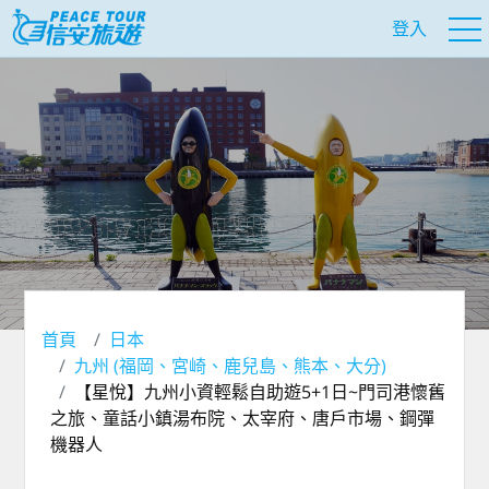
登入
首頁
日本
九州 (福岡、宮崎、鹿兒島、熊本、大分)
【星悅】九州小資輕鬆自助遊5+1日~門司港懷舊
之旅、童話小鎮湯布院、太宰府、唐戶市場、鋼彈
機器人