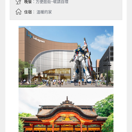
晚餐
：方便逛街~敬請自理
住宿
： 溫暖的家