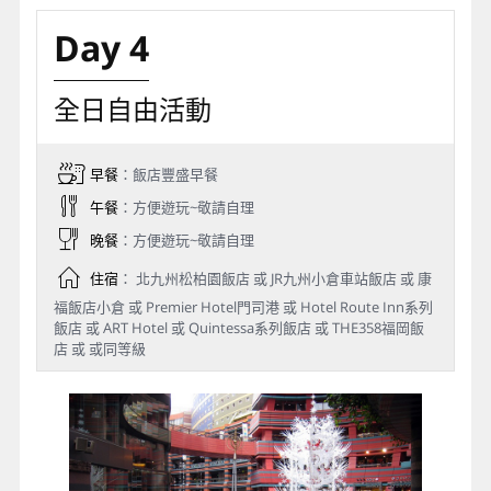
Day 4
全日自由活動
早餐
：飯店豐盛早餐
午餐
：方便遊玩~敬請自理
晚餐
：方便遊玩~敬請自理
住宿
： 北九州松柏園飯店 或 JR九州小倉車站飯店 或 康
福飯店小倉 或 Premier Hotel門司港 或 Hotel Route Inn系列
飯店 或 ART Hotel 或 Quintessa系列飯店 或 THE358福岡飯
店 或 或同等級