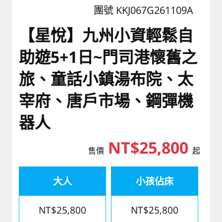
團號 KKJ067G261109A
【星悅】九州小資輕鬆自
助遊5+1日~門司港懷舊之
旅、童話小鎮湯布院、太
宰府、唐戶市場、鋼彈機
器人
NT$25,800
售價
起
大人
小孩佔床
NT$25,800
NT$25,800