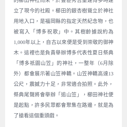
的櫛田神社而來，於豐臣秀吉重建博多時建
立了現今的社殿。櫛田的銀杏樹聳立於神社
用地入口，是福岡縣的指定天然紀念物，也
被寫入「博多祝歌」中。其樹齡據說約為
1,000年以上，自古以來便是受到崇敬的御神
木。這裡也是負責舉辦博多代表性夏日祭典
「博多祇園山笠」的神社，一整年（6月除
外）都會展示著山笠神轎。山笠神轎高達13
公尺，震撼力十足，非常適合拍照。此外，
祭典尾聲將會舉辦「追山笠」，櫛田神社便
是起點，許多民眾都會聚集在路邊，就是為
了搶看這個重頭戲。