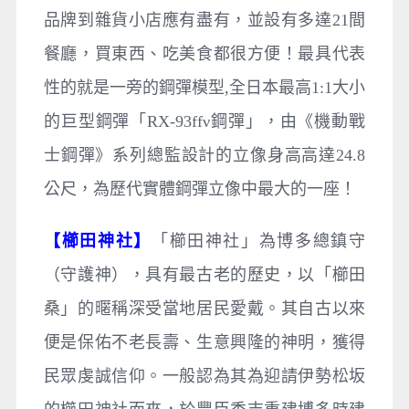
品牌到雜貨小店應有盡有，並設有多達21間
餐廳，買東西、吃美食都很方便！最具代表
性的就是一旁的鋼彈模型,全日本最高1:1大小
的巨型鋼彈「RX-93ffν鋼彈」，由《機動戰
士鋼彈》系列總監設計的立像身高高達24.8
公尺，為歷代實體鋼彈立像中最大的一座！
【櫛田神社】
「櫛田神社」為博多總鎮守
（守護神），具有最古老的歷史，以「櫛田
桑」的暱稱深受當地居民愛戴。其自古以來
便是保佑不老長壽、生意興隆的神明，獲得
民眾虔誠信仰。一般認為其為迎請伊勢松坂