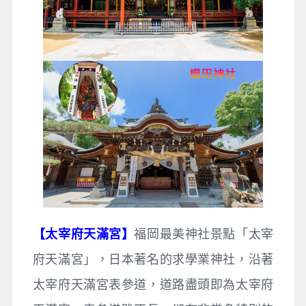
【太宰府天滿宮】
福岡最美神社景點「太宰
府天滿宮」，日本著名的求學業神社，沿著
太宰府天滿宮表參道，道路盡頭即為太宰府