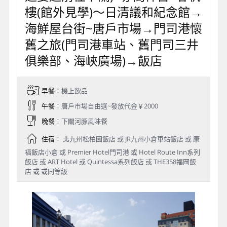
樓(館外見學)～日清議和紀念館→
海鮮屋台街~唐戶市場→門司港懷
舊之旅(門司港車站、舊門司三井
俱樂部、海峽廣場)→飯店
早餐
：機上飲品
午餐
：唐戶市場自由選~發放代金￥2000
晚餐
：下關河豚風味餐
住宿
： 北九州松柏園飯店 或 JR九州小倉車站飯店 或 康
福飯店小倉 或 Premier Hotel門司港 或 Hotel Route Inn系列
飯店 或 ART Hotel 或 Quintessa系列飯店 或 THE358福岡飯
店 或 或同等級