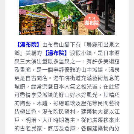
【湯布院】
由布岳山腳下有『晨霧和出泉之
鄉』美稱的
【湯布院】
渡假小鎮，是日本溫
泉三大湧出量最多溫泉之一，有許多美術館
及畫廊，是一個寧靜優雅的山中城鎮，溫泉
更是自古聞名。湯布院街道充滿藝術氣息的
城鎮，經常榮登日本人氣之觀光區；在此您
可盡情享受城鎮的好山好水好風光，其精巧
的陶藝、木雕、彩繪玻璃及壓花等民間藝術
皆極出色。湯布院民藝村，建築物大都以江
戶、明治、大正時期為主，從他處遷移來此
的古老民家、商店及倉庫，各個建築物內分