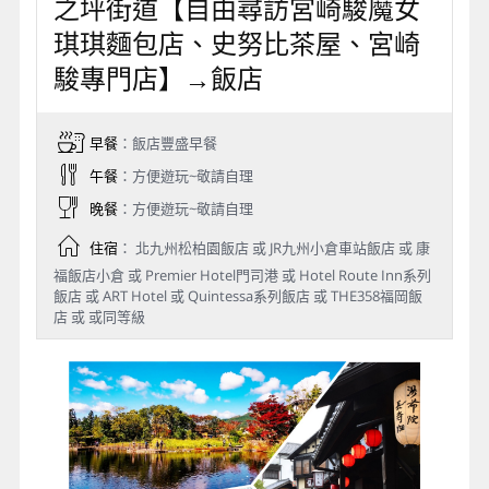
之坪街道【自由尋訪宮崎駿魔女
琪琪麵包店、史努比茶屋、宮崎
駿專門店】→飯店
早餐
：飯店豐盛早餐
午餐
：方便遊玩~敬請自理
晚餐
：方便遊玩~敬請自理
住宿
： 北九州松柏園飯店 或 JR九州小倉車站飯店 或 康
福飯店小倉 或 Premier Hotel門司港 或 Hotel Route Inn系列
飯店 或 ART Hotel 或 Quintessa系列飯店 或 THE358福岡飯
店 或 或同等級