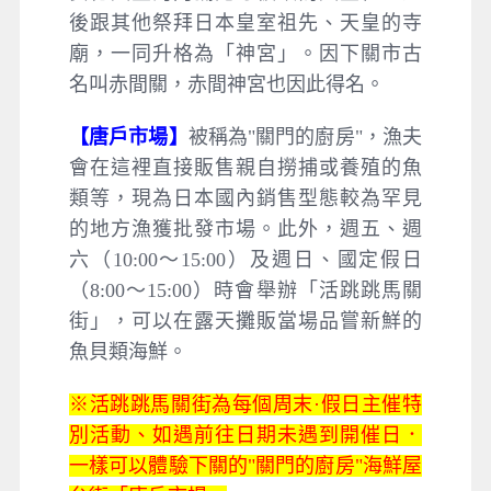
後跟其他祭拜日本皇室祖先、天皇的寺
廟，一同升格為「神宮」。因下關市古
名叫赤間關，赤間神宮也因此得名。
【唐戶市場】
被稱為"關門的廚房"，漁夫
會在這裡直接販售親自撈捕或養殖的魚
類等，現為日本國內銷售型態較為罕見
的地方漁獲批發市場。此外，週五、週
六（10:00～15:00）及週日、國定假日
（8:00～15:00）時會舉辦「活跳跳馬關
街」，可以在露天攤販當場品嘗新鮮的
魚貝類海鮮。
※活跳跳馬關街為每個周末·假日主催特
別活動、如遇前往日期未遇到開催日．
一樣可以體驗下關的"關門的廚房"海鮮屋