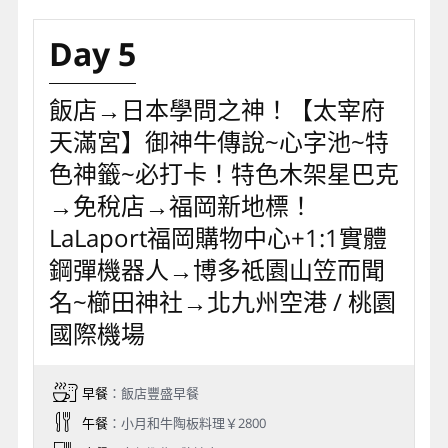
Day 5
飯店→日本學問之神！【太宰府
天滿宮】御神牛傳說~心字池~特
色神籤~必打卡！特色木架星巴克
→免稅店→福岡新地標！
LaLaport福岡購物中心+1:1實體
鋼彈機器人→博多祗園山笠而聞
名~櫛田神社→北九州空港 / 桃園
國際機場
早餐
：飯店豐盛早餐
午餐
：小月和牛陶板料理￥2800