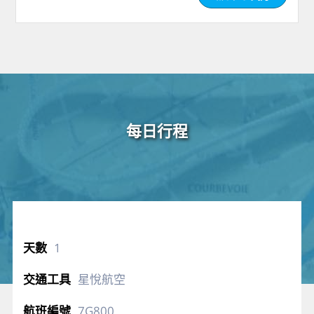
每日行程
1
星悅航空
7G800