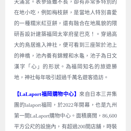
天滿宮。表參道雖不長，卻有非常多特別的
在地小吃，例如梅枝餅，是當地人特別喜愛
的一種糯米紅豆餅，還有融合在地風貌的隈
研吾設計建築福岡太宰府星巴克！。穿過高
大的鳥居進入神社，便可看到三座架於池上
的神橋，池內養有錦鯉和水龜，池子為日文
漢字「心」的形狀。為福岡知名的旅遊勝
地，神社每年吸引超過千萬名遊客造訪。
【LaLaport福岡購物中心】
來自日本三井集
團的lalaport福岡，於2022年開幕，也是九州
第一間LaLaport購物中心。面積廣闊，86,600
平方公尺的設施內，有超過200間店舖，時裝