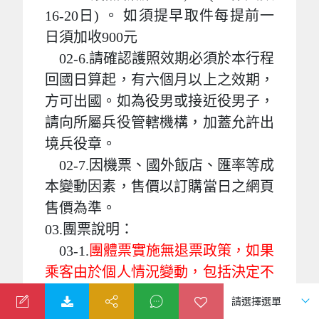
16-20日) 。 如須提早取件每提前一
日須加收900元
02-6.請確認護照效期必須於本行程
回國日算起，有六個月以上之效期，
方可出國。如為役男或接近役男子，
請向所屬兵役管轄機構，加蓋允許出
境兵役章。
02-7.因機票、國外飯店、匯率等成
本變動因素，售價以訂購當日之網頁
售價為準。
03.團票說明：
03-1.
團體票實施無退票政策，如果
乘客由於個人情況變動，包括決定不
再需要飛行或無法參與本次旅行，恕
不予以退票（機票價格及費用）。