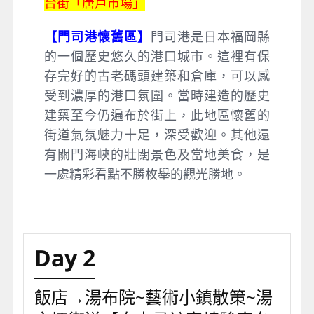
台街「唐戶市場」
【門司港懷舊區】
門司港是日本福岡縣
的一個歷史悠久的港口城市。這裡有保
存完好的古老碼頭建築和倉庫，可以感
受到濃厚的港口氛圍。當時建造的歷史
建築至今仍遍布於街上，此地區懷舊的
街道氣氛魅力十足，深受歡迎。其他還
有關門海峽的壯闊景色及當地美食，是
一處精彩看點不勝枚舉的觀光勝地。
Day 2
飯店→湯布院~藝術小鎮散策~湯