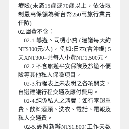
療險(未滿15歲或70歲以上，依法限
制最高保額為新台幣250萬旅行業責
任險)
02.團費不含：
02-1.導遊、司機小費 (建議每天約
NT$300元/人)。 例如:日本(含沖縄) 5
天XNT300=共每人小費NT.1,500元。
02-2.不含旅遊平安保險及旅遊不便
險等其他私人保險項目。
02-3.行程表上未表明之各項開支，
自選建議行程交通及應付費用。
02-4.純係私人之消費：如行李超重
費、飲料酒類、洗衣、電話、電報及
私人交通費。
02-5.護照新辦NT$1,800(工作天數