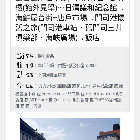
樓(館外見學)～日清議和紀念館→
海鮮屋台街~唐戶市場→門司港懷
舊之旅(門司港車站、舊門司三井
俱樂部、海峽廣場)→飯店
早餐
：機上飲品
午餐
：唐戶市場自由選~發放代金￥2000
晚餐
：下關河豚風味餐
住宿
： 北九州松柏園飯店 或 JR九州小倉車站飯店 或 康
福飯店小倉 或 Premier Hotel門司港 或 Hotel Route Inn系列
飯店 或 ART Hotel 或 Quintessa系列飯店 或 THE358福岡飯
店 或 或同等級