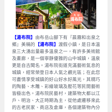
【湯布院】
由布岳山腳下有『晨霧和出泉之
鄉』美稱的
【湯布院】
渡假小鎮，是日本溫
泉三大湧出量最多溫泉之一，有許多美術館
及畫廊，是一個寧靜優雅的山中城鎮，溫泉
更是自古聞名。湯布院街道充滿藝術氣息的
城鎮，經常榮登日本人氣之觀光區；在此您
可盡情享受城鎮的好山好水好風光，其精巧
的陶藝、木雕、彩繪玻璃及壓花等民間藝術
皆極出色。湯布院民藝村，建築物大都以江
戶、明治、大正時期為主，從他處遷移來此
的古老民家、商店及倉庫，各個建築物內分