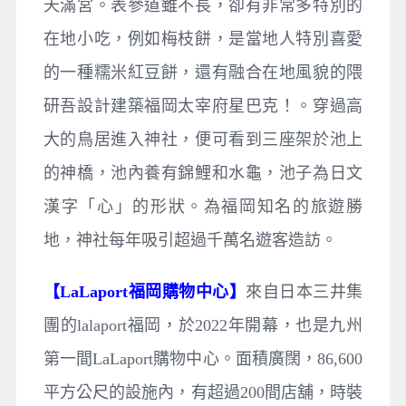
天滿宮。表參道雖不長，卻有非常多特別的
在地小吃，例如梅枝餅，是當地人特別喜愛
的一種糯米紅豆餅，還有融合在地風貌的隈
研吾設計建築福岡太宰府星巴克！。穿過高
大的鳥居進入神社，便可看到三座架於池上
的神橋，池內養有錦鯉和水龜，池子為日文
漢字「心」的形狀。為福岡知名的旅遊勝
地，神社每年吸引超過千萬名遊客造訪。
【LaLaport福岡購物中心】
來自日本三井集
團的lalaport福岡，於2022年開幕，也是九州
第一間LaLaport購物中心。面積廣闊，86,600
平方公尺的設施內，有超過200間店舖，時裝