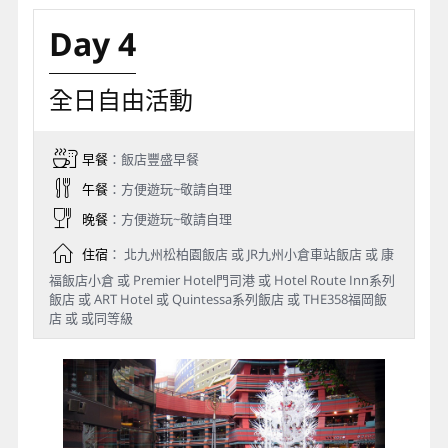
Day 4
全日自由活動
早餐
：飯店豐盛早餐
午餐
：方便遊玩~敬請自理
晚餐
：方便遊玩~敬請自理
住宿
： 北九州松柏園飯店 或 JR九州小倉車站飯店 或 康
福飯店小倉 或 Premier Hotel門司港 或 Hotel Route Inn系列
飯店 或 ART Hotel 或 Quintessa系列飯店 或 THE358福岡飯
店 或 或同等級