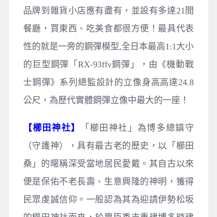
品牌到雜貨小店應有盡有，並設有多達21間
餐廳，買東西、吃美食都很方便！最具代表
性的就是一旁的鋼彈模型,全日本最高1:1大小
的巨型鋼彈「RX-93ffν鋼彈」，由《機動戰
士鋼彈》系列總監設計的立像身高高達24.8
公尺，為歷代實體鋼彈立像中最大的一座！
【櫛田神社】
「櫛田神社」為博多總鎮守
（守護神），具有最古老的歷史，以「櫛田
桑」的暱稱深受當地居民愛戴。其自古以來
便是保佑不老長壽、生意興隆的神明，獲得
民眾虔誠信仰。一般認為其為迎請伊勢松坂