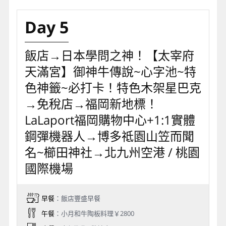
Day 5
飯店→日本學問之神！【太宰府
天滿宮】御神牛傳說~心字池~特
色神籤~必打卡！特色木架星巴克
→免稅店→福岡新地標！
LaLaport福岡購物中心+1:1實體
鋼彈機器人→博多祗園山笠而聞
名~櫛田神社→北九州空港 / 桃園
國際機場
早餐
：飯店豐盛早餐
午餐
：小月和牛陶板料理￥2800