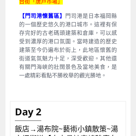
台街「唐戶市場」
【門司港懷舊區】
門司港是日本福岡縣
的一個歷史悠久的港口城市。這裡有保
存完好的古老碼頭建築和倉庫，可以感
受到濃厚的港口氛圍。當時建造的歷史
建築至今仍遍布於街上，此地區懷舊的
街道氣氛魅力十足，深受歡迎。其他還
有關門海峽的壯闊景色及當地美食，是
一處精彩看點不勝枚舉的觀光勝地。
Day 2
飯店→湯布院~藝術小鎮散策~湯