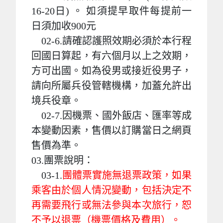
16-20日) 。 如須提早取件每提前一
日須加收900元
02-6.請確認護照效期必須於本行程
回國日算起，有六個月以上之效期，
方可出國。如為役男或接近役男子，
請向所屬兵役管轄機構，加蓋允許出
境兵役章。
02-7.因機票、國外飯店、匯率等成
本變動因素，售價以訂購當日之網頁
售價為準。
03.團票說明：
03-1.
團體票實施無退票政策，如果
乘客由於個人情況變動，包括決定不
再需要飛行或無法參與本次旅行，恕
不予以退票（機票價格及費用）。