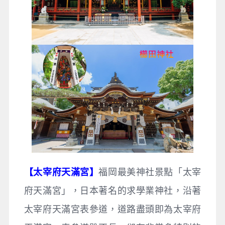
【太宰府天滿宮】
福岡最美神社景點「太宰
府天滿宮」，日本著名的求學業神社，沿著
太宰府天滿宮表參道，道路盡頭即為太宰府