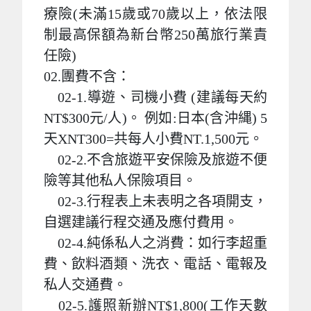
療險(未滿15歲或70歲以上，依法限
制最高保額為新台幣250萬旅行業責
任險)
02.團費不含：
02-1.導遊、司機小費 (建議每天約
NT$300元/人)。 例如:日本(含沖縄) 5
天XNT300=共每人小費NT.1,500元。
02-2.不含旅遊平安保險及旅遊不便
險等其他私人保險項目。
02-3.行程表上未表明之各項開支，
自選建議行程交通及應付費用。
02-4.純係私人之消費：如行李超重
費、飲料酒類、洗衣、電話、電報及
私人交通費。
02-5.護照新辦NT$1,800(工作天數