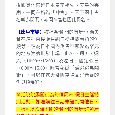
後跟其他祭拜日本皇室祖先、天皇的寺
廟，一同升格為「神宮」。因下關市古
名叫赤間關，赤間神宮也因此得名。
【唐戶市場】
被稱為"關門的廚房"，漁夫
會在這裡直接販售親自撈捕或養殖的魚
類等，現為日本國內銷售型態較為罕見
的地方漁獲批發市場。此外，週五、週
六（10:00～15:00）及週日、國定假日
（8:00～15:00）時會舉辦「活跳跳馬關
街」，可以在露天攤販當場品嘗新鮮的
魚貝類海鮮。
※活跳跳馬關街為每個周末·假日主催特
別活動、如遇前往日期未遇到開催日．
一樣可以體驗下關的"關門的廚房"海鮮屋