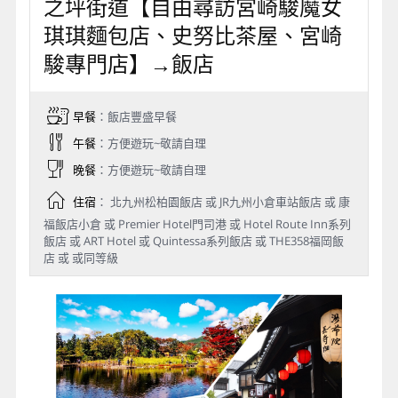
之坪街道【自由尋訪宮崎駿魔女
琪琪麵包店、史努比茶屋、宮崎
駿專門店】→飯店
早餐
：飯店豐盛早餐
午餐
：方便遊玩~敬請自理
晚餐
：方便遊玩~敬請自理
住宿
： 北九州松柏園飯店 或 JR九州小倉車站飯店 或 康
福飯店小倉 或 Premier Hotel門司港 或 Hotel Route Inn系列
飯店 或 ART Hotel 或 Quintessa系列飯店 或 THE358福岡飯
店 或 或同等級