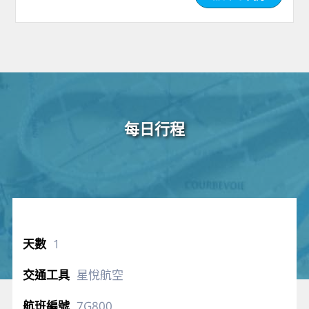
每日行程
1
星悅航空
7G800