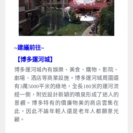
~建議
前往~
【
博多運河城
】
博多運河城內有娛樂、美食、購物、影院、
劇場、酒店等商業設施。博多運河城周圍還
有3萬5000平米的綠地，全長180米的運河流
經一側，附近設計新穎的噴泉形成了迷人的
景觀。博多特有的價廉物美的商店雲集在
此，因此不論年輕人還是老年人都願意光
顧。