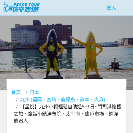
登入
首頁
日本
九州 (福岡、宮崎、鹿兒島、熊本、大分)
【星悅】九州小資輕鬆自助遊5+1日~門司港懷舊
之旅、童話小鎮湯布院、太宰府、唐戶市場、鋼彈
機器人