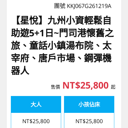
團號 KKJ067G261219A
【星悅】九州小資輕鬆自
助遊5+1日~門司港懷舊之
旅、童話小鎮湯布院、太
宰府、唐戶市場、鋼彈機
器人
NT$25,800
售價
起
大人
小孩佔床
NT$25,800
NT$25,800