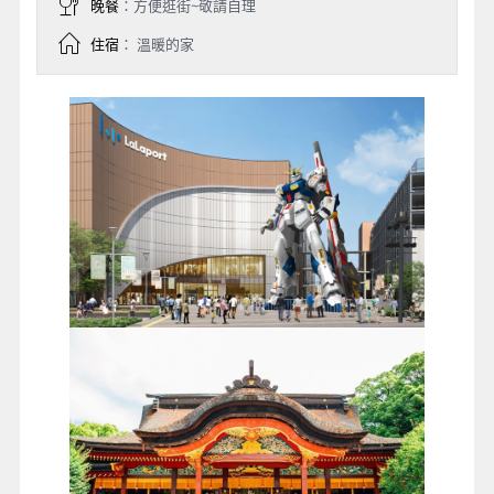
晚餐
：方便逛街~敬請自理
住宿
： 溫暖的家