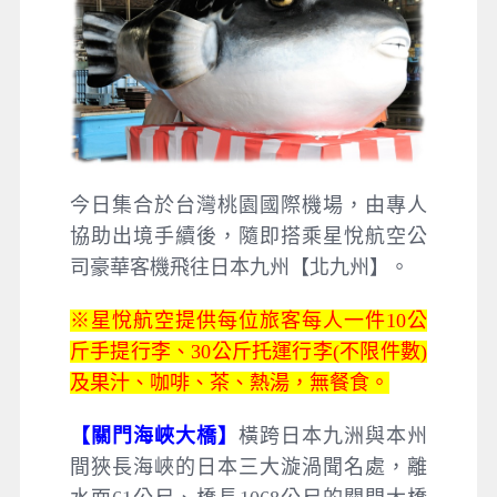
今日集合於台灣桃園國際機場，由專人
協助出境手續後，隨即搭乘星悅航空公
司豪華客機飛往日本九州【北九州】。
※星悅航空提供每位旅客每人一件10公
斤手提行李、30公斤托運行李(不限件數)
及果汁、咖啡、茶、熱湯，無餐食。
【關門海峽大橋】
橫跨日本九洲與本州
間狹長海峽的日本三大漩渦聞名處，離