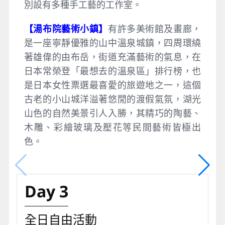
別設有多種手工藝的工作室。
【湯布院藝術小鎮】
有許多美術館及畫廊，
是一座寧靜優雅的山中溫泉城鎮，四周環繞
著雄偉的由布岳，街道充滿藝術的氣息，在
日本常榮登「最想去的溫泉區」排行榜，也
是日本女性票選最喜愛的旅遊地之一，這個
古老的小山城洋溢著悠閒的渡假氣氛，湖光
山色的自然美景引人入勝，其精巧的陶藝、
木雕、彩繪玻璃及壓花等民間藝術皆極出
色。
Day 3
全日自由活動