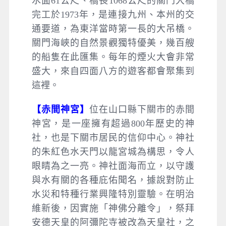
水面61公尺、橋長1068公尺的關門大橋
完工於1973年，是連接九州、本州的交
通要道，為東洋當時第一長的大吊橋。
關門海峽的自然景觀獨特優美，幾百艘
的船隻在此匯集。每年的煙火大會非常
盛大，來自四面八方的遊客都會聚集到
這裡。
【赤間神宮】
位在山口縣下關市的赤間
神宮，是一座擁有超過800年歷史的神
社，也是下關市居民的信仰中心。神社
的朱紅色水天門以龍宮城為構思，令人
眼睛為之一亮。神社面海而立，以守護
與水有關的各種庇佑聞名，據說對防止
水災和特種行業興隆特別靈驗。在明治
維新後，因實施「神佛分離令」，祭拜
安德天皇的阿彌陀寺被改為天皇社，之