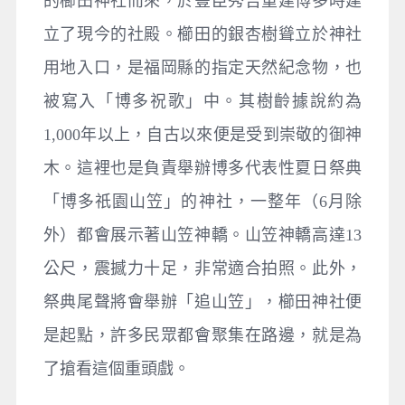
的櫛田神社而來，於豐臣秀吉重建博多時建
立了現今的社殿。櫛田的銀杏樹聳立於神社
用地入口，是福岡縣的指定天然紀念物，也
被寫入「博多祝歌」中。其樹齡據說約為
1,000年以上，自古以來便是受到崇敬的御神
木。這裡也是負責舉辦博多代表性夏日祭典
「博多祇園山笠」的神社，一整年（6月除
外）都會展示著山笠神轎。山笠神轎高達13
公尺，震撼力十足，非常適合拍照。此外，
祭典尾聲將會舉辦「追山笠」，櫛田神社便
是起點，許多民眾都會聚集在路邊，就是為
了搶看這個重頭戲。