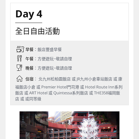
Day 4
全日自由活動
早餐
：飯店豐盛早餐
午餐
：方便遊玩~敬請自理
晚餐
：方便遊玩~敬請自理
住宿
： 北九州松柏園飯店 或 JR九州小倉車站飯店 或 康
福飯店小倉 或 Premier Hotel門司港 或 Hotel Route Inn系列
飯店 或 ART Hotel 或 Quintessa系列飯店 或 THE358福岡飯
店 或 或同等級