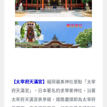
【太宰府天滿宮】
福岡最美神社景點「太宰
府天滿宮」，日本著名的求學業神社，沿著
太宰府天滿宮表參道，道路盡頭即為太宰府