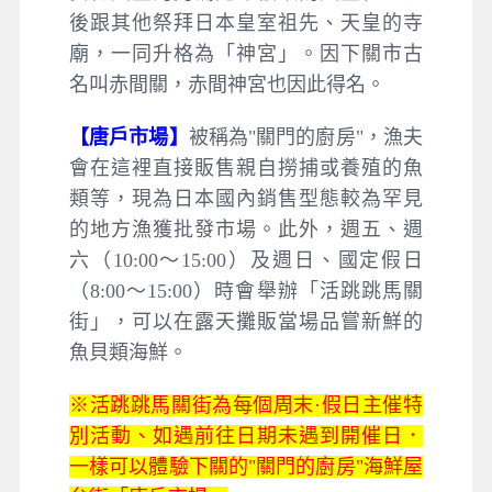
後跟其他祭拜日本皇室祖先、天皇的寺
廟，一同升格為「神宮」。因下關市古
名叫赤間關，赤間神宮也因此得名。
【唐戶市場】
被稱為"關門的廚房"，漁夫
會在這裡直接販售親自撈捕或養殖的魚
類等，現為日本國內銷售型態較為罕見
的地方漁獲批發市場。此外，週五、週
六（10:00～15:00）及週日、國定假日
（8:00～15:00）時會舉辦「活跳跳馬關
街」，可以在露天攤販當場品嘗新鮮的
魚貝類海鮮。
※活跳跳馬關街為每個周末·假日主催特
別活動、如遇前往日期未遇到開催日．
一樣可以體驗下關的"關門的廚房"海鮮屋