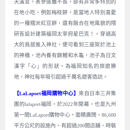
天滿宮。表參道雖不長，卻有非常多特別的
在地小吃，例如梅枝餅，是當地人特別喜愛
的一種糯米紅豆餅，還有融合在地風貌的隈
研吾設計建築福岡太宰府星巴克！。穿過高
大的鳥居進入神社，便可看到三座架於池上
的神橋，池內養有錦鯉和水龜，池子為日文
漢字「心」的形狀。為福岡知名的旅遊勝
地，神社每年吸引超過千萬名遊客造訪。
【LaLaport福岡購物中心】
來自日本三井集
團的lalaport福岡，於2022年開幕，也是九州
第一間LaLaport購物中心。面積廣闊，86,600
平方公尺的設施內，有超過200間店舖，時裝