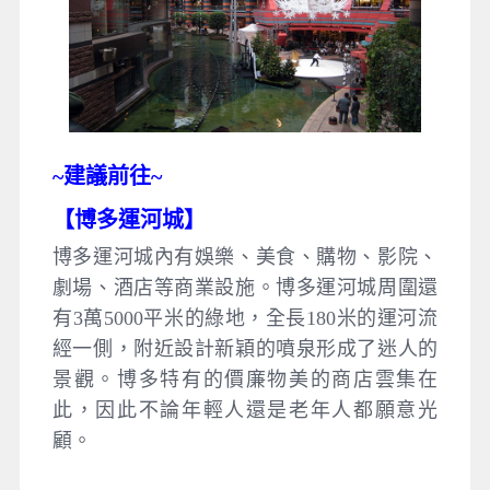
~建議
前往~
【
博多運河城
】
博多運河城內有娛樂、美食、購物、影院、
劇場、酒店等商業設施。博多運河城周圍還
有3萬5000平米的綠地，全長180米的運河流
經一側，附近設計新穎的噴泉形成了迷人的
景觀。博多特有的價廉物美的商店雲集在
此，因此不論年輕人還是老年人都願意光
顧。