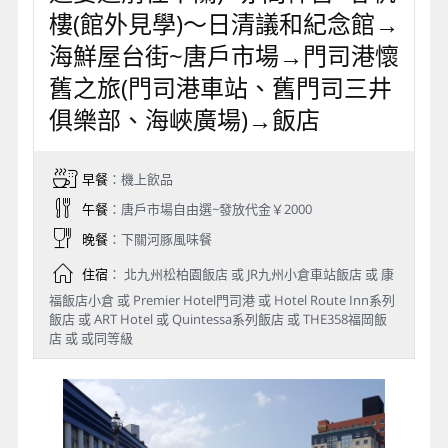
樓(館外見學)～日清議和紀念館→
海鮮屋台街~唐戶市場→門司港懷
舊之旅(門司港車站、舊門司三井
俱樂部、海峽廣場)→飯店
早餐
：機上飲品
午餐
：唐戶市場自由選~發放代金￥2000
晚餐
：下關河豚風味餐
住宿
： 北九州松柏園飯店 或 JR九州小倉車站飯店 或 康
福飯店小倉 或 Premier Hotel門司港 或 Hotel Route Inn系列
飯店 或 ART Hotel 或 Quintessa系列飯店 或 THE358福岡飯
店 或 或同等級