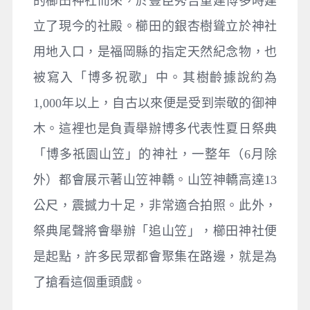
的櫛田神社而來，於豐臣秀吉重建博多時建
立了現今的社殿。櫛田的銀杏樹聳立於神社
用地入口，是福岡縣的指定天然紀念物，也
被寫入「博多祝歌」中。其樹齡據說約為
1,000年以上，自古以來便是受到崇敬的御神
木。這裡也是負責舉辦博多代表性夏日祭典
「博多祇園山笠」的神社，一整年（6月除
外）都會展示著山笠神轎。山笠神轎高達13
公尺，震撼力十足，非常適合拍照。此外，
祭典尾聲將會舉辦「追山笠」，櫛田神社便
是起點，許多民眾都會聚集在路邊，就是為
了搶看這個重頭戲。