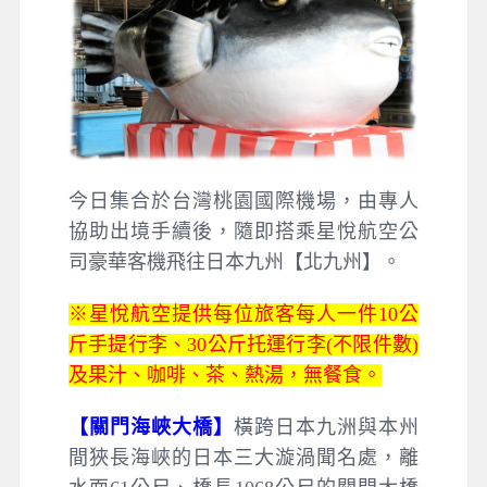
今日集合於台灣桃園國際機場，由專人
協助出境手續後，隨即搭乘星悅航空公
司豪華客機飛往日本九州【北九州】。
※星悅航空提供每位旅客每人一件10公
斤手提行李、30公斤托運行李(不限件數)
及果汁、咖啡、茶、熱湯，無餐食。
【關門海峽大橋】
橫跨日本九洲與本州
間狹長海峽的日本三大漩渦聞名處，離