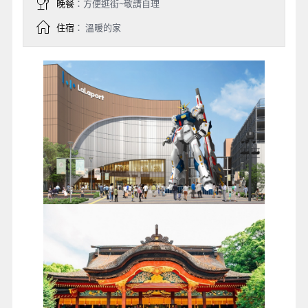
晚餐
：方便逛街~敬請自理
住宿
： 溫暖的家