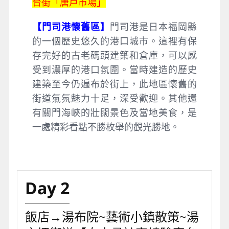
台街「唐戶市場」
【門司港懷舊區】
門司港是日本福岡縣
的一個歷史悠久的港口城市。這裡有保
存完好的古老碼頭建築和倉庫，可以感
受到濃厚的港口氛圍。當時建造的歷史
建築至今仍遍布於街上，此地區懷舊的
街道氣氛魅力十足，深受歡迎。其他還
有關門海峽的壯闊景色及當地美食，是
一處精彩看點不勝枚舉的觀光勝地。
Day 2
飯店→湯布院~藝術小鎮散策~湯