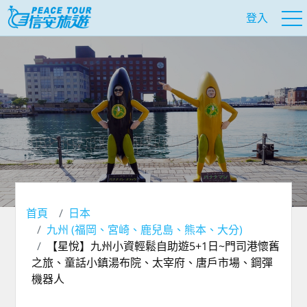
登入
首頁
日本
九州 (福岡、宮崎、鹿兒島、熊本、大分)
【星悅】九州小資輕鬆自助遊5+1日~門司港懷舊
之旅、童話小鎮湯布院、太宰府、唐戶市場、鋼彈
機器人