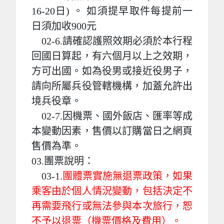
16-20日) 。 如須提早取件每提前一
日須加收900元
02-6.請確認護照效期必須於本行程
回國日算起，有六個月以上之效期，
方可出國。如為役男或接近役男子，
請向所屬兵役管轄機構，加蓋允許出
境兵役章。
02-7.因機票、國外飯店、匯率等成
本變動因素，售價以訂購當日之網頁
售價為準。
03.團票說明：
03-1.
團體票實施無退票政策，如果
乘客由於個人情況變動，包括決定不
再需要飛行或無法參與本次旅行，恕
不予以退票（機票價格及費用）。