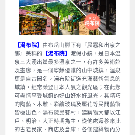
【湯布院】
由布岳山腳下有『晨霧和出泉之
鄉』美稱的
【湯布院】
渡假小鎮，是日本溫
泉三大湧出量最多溫泉之一，有許多美術館
及畫廊，是一個寧靜優雅的山中城鎮，溫泉
更是自古聞名。湯布院街道充滿藝術氣息的
城鎮，經常榮登日本人氣之觀光區；在此您
可盡情享受城鎮的好山好水好風光，其精巧
的陶藝、木雕、彩繪玻璃及壓花等民間藝術
皆極出色。湯布院民藝村，建築物大都以江
戶、明治、大正時期為主，從他處遷移來此
的古老民家、商店及倉庫，各個建築物內分