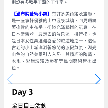
別設有多種手工藝的工作室。
【湯布院藝術小鎮】
有許多美術館及畫廊，
是一座寧靜優雅的山中溫泉城鎮，四周環繞
著雄偉的由布岳，街道充滿藝術的氣息，在
日本常榮登「最想去的溫泉區」排行榜，也
是日本女性票選最喜愛的旅遊地之一，這個
古老的小山城洋溢著悠閒的渡假氣氛，湖光
山色的自然美景引人入勝，其精巧的陶藝、
木雕、彩繪玻璃及壓花等民間藝術皆極出
色。
Day 3
全日自由活動