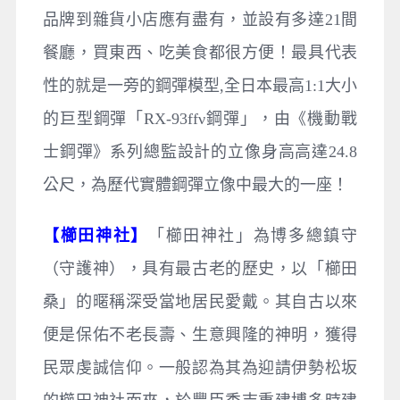
品牌到雜貨小店應有盡有，並設有多達21間
餐廳，買東西、吃美食都很方便！最具代表
性的就是一旁的鋼彈模型,全日本最高1:1大小
的巨型鋼彈「RX-93ffν鋼彈」，由《機動戰
士鋼彈》系列總監設計的立像身高高達24.8
公尺，為歷代實體鋼彈立像中最大的一座！
【櫛田神社】
「櫛田神社」為博多總鎮守
（守護神），具有最古老的歷史，以「櫛田
桑」的暱稱深受當地居民愛戴。其自古以來
便是保佑不老長壽、生意興隆的神明，獲得
民眾虔誠信仰。一般認為其為迎請伊勢松坂