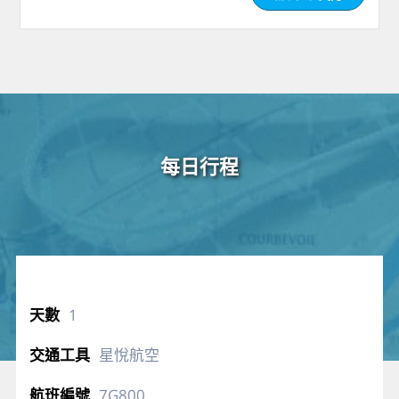
每日行程
1
星悅航空
7G800