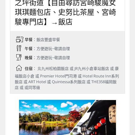
之坪街道【自由尋訪宮崎駿魔女
琪琪麵包店、史努比茶屋、宮崎
駿專門店】→飯店
早餐
：飯店豐盛早餐
午餐
：方便遊玩~敬請自理
晚餐
：方便遊玩~敬請自理
住宿
： 北九州松柏園飯店 或 JR九州小倉車站飯店 或 康
福飯店小倉 或 Premier Hotel門司港 或 Hotel Route Inn系列
飯店 或 ART Hotel 或 Quintessa系列飯店 或 THE358福岡飯
店 或 或同等級