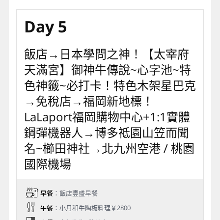
Day 5
飯店→日本學問之神！【太宰府
天滿宮】御神牛傳說~心字池~特
色神籤~必打卡！特色木架星巴克
→免稅店→福岡新地標！
LaLaport福岡購物中心+1:1實體
鋼彈機器人→博多祗園山笠而聞
名~櫛田神社→北九州空港 / 桃園
國際機場
早餐
：飯店豐盛早餐
午餐
：小月和牛陶板料理￥2800