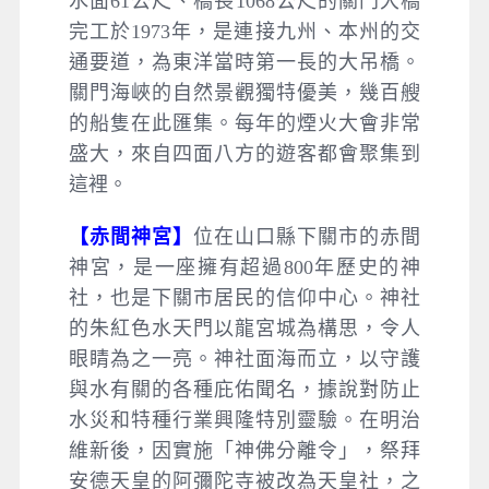
水面61公尺、橋長1068公尺的關門大橋
完工於1973年，是連接九州、本州的交
通要道，為東洋當時第一長的大吊橋。
關門海峽的自然景觀獨特優美，幾百艘
的船隻在此匯集。每年的煙火大會非常
盛大，來自四面八方的遊客都會聚集到
這裡。
【赤間神宮】
位在山口縣下關市的赤間
神宮，是一座擁有超過800年歷史的神
社，也是下關市居民的信仰中心。神社
的朱紅色水天門以龍宮城為構思，令人
眼睛為之一亮。神社面海而立，以守護
與水有關的各種庇佑聞名，據說對防止
水災和特種行業興隆特別靈驗。在明治
維新後，因實施「神佛分離令」，祭拜
安德天皇的阿彌陀寺被改為天皇社，之