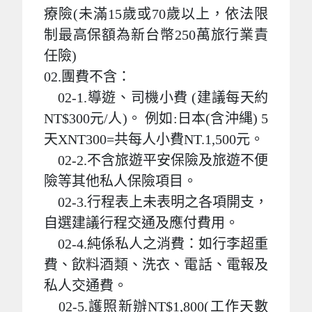
療險(未滿15歲或70歲以上，依法限
制最高保額為新台幣250萬旅行業責
任險)
02.團費不含：
02-1.導遊、司機小費 (建議每天約
NT$300元/人)。 例如:日本(含沖縄) 5
天XNT300=共每人小費NT.1,500元。
02-2.不含旅遊平安保險及旅遊不便
險等其他私人保險項目。
02-3.行程表上未表明之各項開支，
自選建議行程交通及應付費用。
02-4.純係私人之消費：如行李超重
費、飲料酒類、洗衣、電話、電報及
私人交通費。
02-5.護照新辦NT$1,800(工作天數