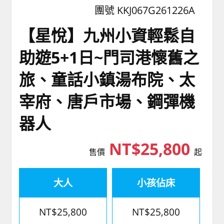
團號 KKJ067G261226A
【星悅】九州小資輕鬆自
助遊5+1日~門司港懷舊之
旅、童話小鎮湯布院、太
宰府、唐戶市場、鋼彈機
器人
NT$25,800
售價
起
大人
小孩佔床
NT$25,800
NT$25,800