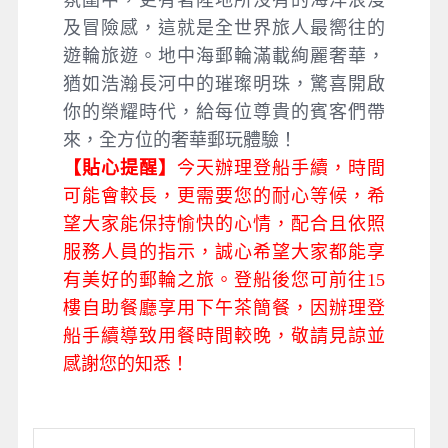
氛圍中，更有著陸地所沒有的海洋浪漫
及冒險感，這就是全世界旅人最嚮往的
遊輪旅遊。地中海郵輪滿載絢麗奢華，
猶如浩瀚長河中的璀璨明珠，驚喜開啟
你的榮耀時代，給每位尊貴的賓客們帶
來，全方位的奢華郵玩體驗！
【貼心提醒】
今天辦理登船手續，時間
可能會較長，更需要您的耐心等候，希
望大家能保持愉快的心情，配合且依照
服務人員的指示，誠心希望大家都能享
有美好的郵輪之旅。登船後您可前往15
樓自助餐廳享用下午茶簡餐，因辦理登
船手續導致用餐時間較晚，敬請見諒並
感謝您的知悉！