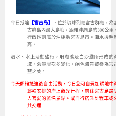
今日抵達
【宮古島】
，位於琉球列島宮古群島，為
古群島內最大島嶼，距離沖繩島約300公里
行政區劃屬於沖繩縣宮古島市。海水透明
高，
潛水、水上活動盛行，珊瑚礁及白沙灘所形成的
域，濃淡層次多變化，絕色海景被譽為宮
藍之美。
今天郵輪抵達後自由活動，今日您可自費加購地中
郵輪安排的岸上觀光行程，前住宮古島最
人喜愛的著名景點。或自行搭乘計程車或
共交通