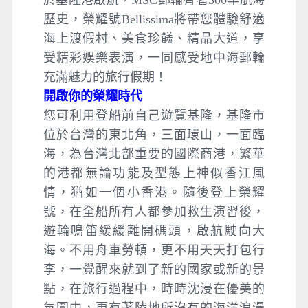
於基隆港啟航，MSC郵輪有著300年航海
歷史，榮耀號Bellissima將帶您體驗舒適
海上渡假村、美食珍饈、精品大道，享
受精彩娛樂表演，一同感受地中海郵輪
充滿魅力的旅行假期！
開啟你的榮耀時代
您可利用登船前自己遊覽基隆，基隆市
位於台灣的東北角，三面環山，一面臨
海，為台灣北部重要的國際商港，繁華
的港都無論功能及型態上神似香江風
情，猶如一個小香港。隨後登上榮耀
號，在全船所有人都參加救生演習後，
遊輪鳴笛緩緩離開碼頭，啟航駛向大
海。不用舟車勞頓，更不用天天打包行
李，一覺醒來就到了新的國家或新的景
點，在旅行過程中，時時沈浸在優美的