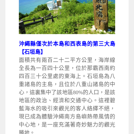
沖繩縣僅次於本島和西表島的第三大島
【石垣島】
面積共有兩百二十二平方公里，海岸線
全長為一百四十公里，位於那霸西南約
四百三十公里處的東海上。石垣島為八
重諸島的主島，且位於八重山諸島的中
心，這裏集中了該地區80%的人口，是該
地區的政治、經濟和交通中心。這裡碧
藍海水的吸引來觀光的客人絡繹不絕，
現已成為體驗沖繩南方島嶼熱帶風情的
中心地，是一座充滿著奇妙魅力的觀光
勝地。