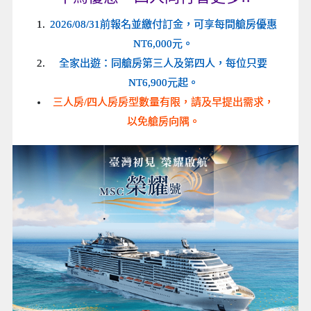
2026/08/31前報名並繳付訂金，可享每間艙房優惠
NT6,000元。
全家出遊：同艙房第三人及第四人，每位只要
NT6,900元起。
三人房/四人房房型數量有限，請及早提出需求，
以免艙房向隅。