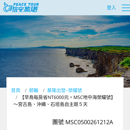
登入
首頁
郵輪
基隆出發~榮耀號
【早鳥每房省NT6000元。MSC地中海榮耀號】
～宮古島、沖繩、石垣島自主遊５天
團號 MSC0500261212A