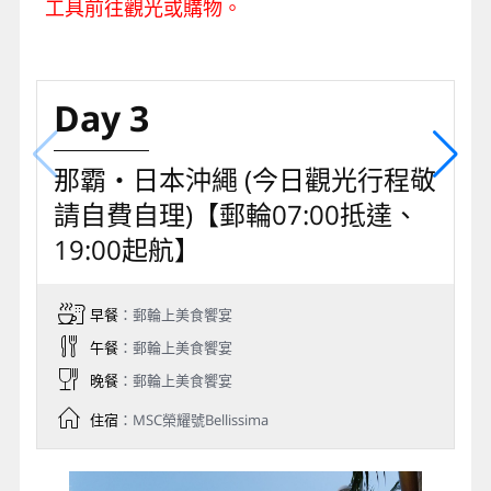
工具前往觀光或購物。
Day 3
那霸‧日本沖繩 (今日觀光行程敬
請自費自理)【郵輪07:00抵達、
19:00起航】
早餐
：郵輪上美食饗宴
午餐
：郵輪上美食饗宴
晚餐
：郵輪上美食饗宴
住宿
：MSC榮耀號Bellissima