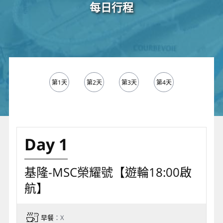
每日行程
第1天
第2天
第3天
第4天
第5天
Day 1
基隆-MSC榮耀號【遊輪18:00啟
航】
早餐
：X