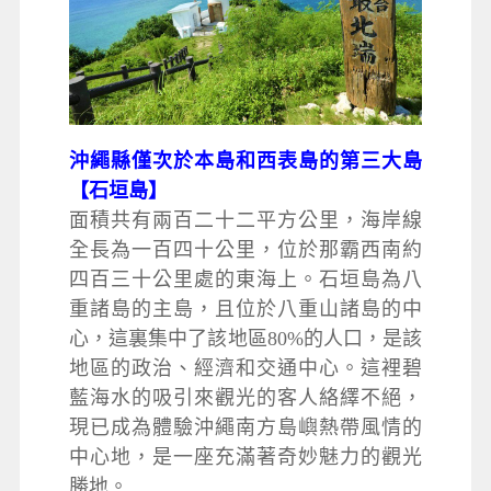
沖繩縣僅次於本島和西表島的第三大島
【石垣島】
面積共有兩百二十二平方公里，海岸線
全長為一百四十公里，位於那霸西南約
四百三十公里處的東海上。石垣島為八
重諸島的主島，且位於八重山諸島的中
心，這裏集中了該地區80%的人口，是該
地區的政治、經濟和交通中心。這裡碧
藍海水的吸引來觀光的客人絡繹不絕，
現已成為體驗沖繩南方島嶼熱帶風情的
中心地，是一座充滿著奇妙魅力的觀光
勝地。