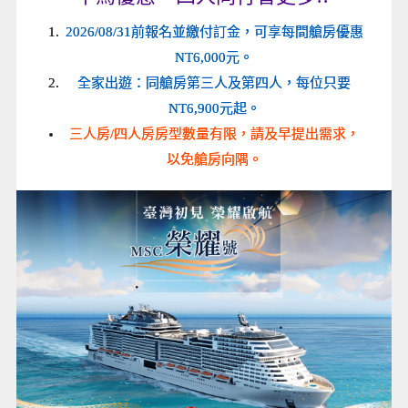
2026/08/31前報名並繳付訂金，可享每間艙房優惠
NT6,000元。
全家出遊：同艙房第三人及第四人，每位只要
NT6,900元起。
三人房/四人房房型數量有限，請及早提出需求，
以免艙房向隅。