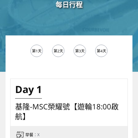
每日行程
第1天
第2天
第3天
第4天
第5天
Day 1
基隆-MSC榮耀號【遊輪18:00啟
航】
早餐
：X