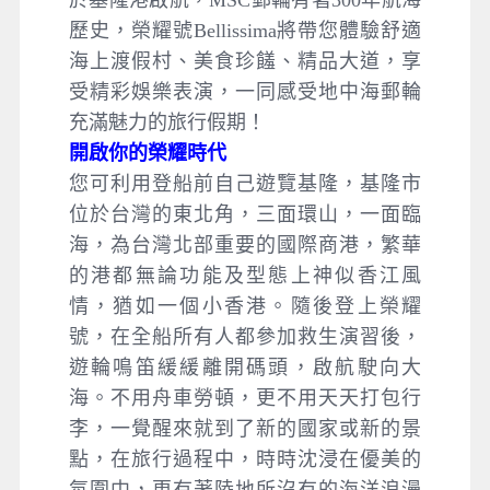
於基隆港啟航，MSC郵輪有著300年航海
歷史，榮耀號Bellissima將帶您體驗舒適
海上渡假村、美食珍饈、精品大道，享
受精彩娛樂表演，一同感受地中海郵輪
充滿魅力的旅行假期！
開啟你的榮耀時代
您可利用登船前自己遊覽基隆，基隆市
位於台灣的東北角，三面環山，一面臨
海，為台灣北部重要的國際商港，繁華
的港都無論功能及型態上神似香江風
情，猶如一個小香港。隨後登上榮耀
號，在全船所有人都參加救生演習後，
遊輪鳴笛緩緩離開碼頭，啟航駛向大
海。不用舟車勞頓，更不用天天打包行
李，一覺醒來就到了新的國家或新的景
點，在旅行過程中，時時沈浸在優美的