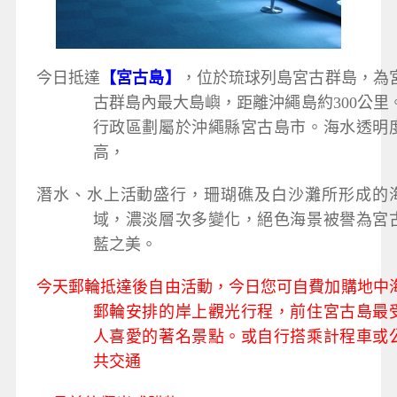
今日抵達
【宮古島】
，位於琉球列島宮古群島，為
古群島內最大島嶼，距離沖繩島約300公里
行政區劃屬於沖繩縣宮古島市。海水透明
高，
潛水、水上活動盛行，珊瑚礁及白沙灘所形成的
域，濃淡層次多變化，絕色海景被譽為宮
藍之美。
今天郵輪抵達後自由活動，今日您可自費加購地中
郵輪安排的岸上觀光行程，前住宮古島最
人喜愛的著名景點。或自行搭乘計程車或
共交通