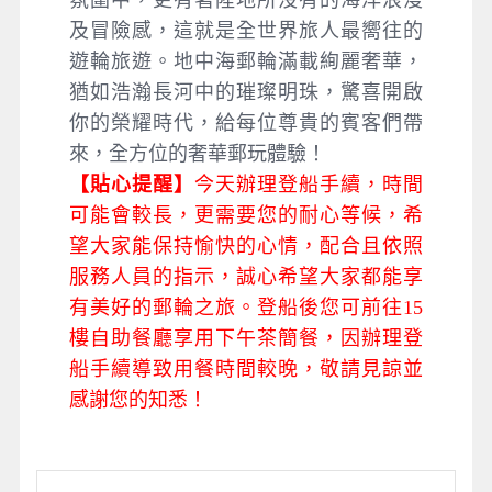
氛圍中，更有著陸地所沒有的海洋浪漫
及冒險感，這就是全世界旅人最嚮往的
遊輪旅遊。地中海郵輪滿載絢麗奢華，
猶如浩瀚長河中的璀璨明珠，驚喜開啟
你的榮耀時代，給每位尊貴的賓客們帶
來，全方位的奢華郵玩體驗！
【貼心提醒】
今天辦理登船手續，時間
可能會較長，更需要您的耐心等候，希
望大家能保持愉快的心情，配合且依照
服務人員的指示，誠心希望大家都能享
有美好的郵輪之旅。登船後您可前往15
樓自助餐廳享用下午茶簡餐，因辦理登
船手續導致用餐時間較晚，敬請見諒並
感謝您的知悉！