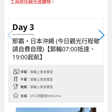
工具前往觀光或購物。
Day 3
那霸‧日本沖繩 (今日觀光行程敬
請自費自理)【郵輪07:00抵達、
19:00起航】
早餐
：郵輪上美食饗宴
午餐
：郵輪上美食饗宴
晚餐
：郵輪上美食饗宴
住宿
：MSC榮耀號Bellissima