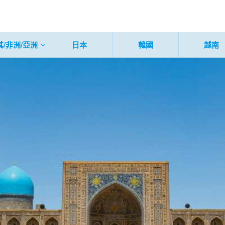
其/非洲/亞洲
日本
韓國
越南