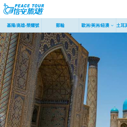
基隆/高雄-榮耀號
郵輪
歐洲/美洲/紐澳
土耳