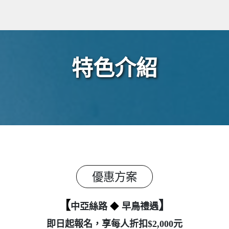
特色介紹
優惠方案
【
】
中亞絲路
◆
早鳥禮遇
即日起報名，享每人折扣$2,000元