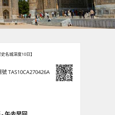
史名城深度10日】
號 TAS10CA270426A
際
午去早回