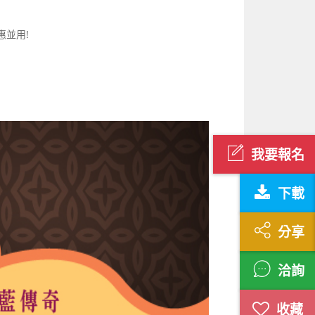
惠並用!
我要報名
下載
分享
洽詢