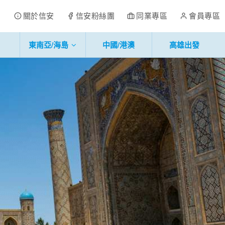
關於信安
信安粉絲團
同業專區
會員專區
東南亞/海島
中國/港澳
高雄出發