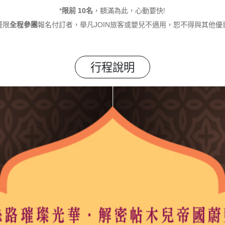
名
，額滿為此，心動要快!
*
限前 10
旅客或嬰兒不適用，恕不得與其他優
僅限
全程參團
報名付訂者，舉凡JOIN
行程說明