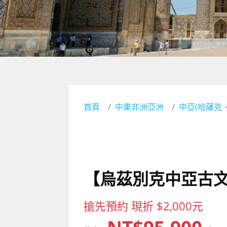
首頁
中東非洲亞洲
中亞(哈薩克
【烏茲別克中亞古文
搶先預約 現折 $2,000元