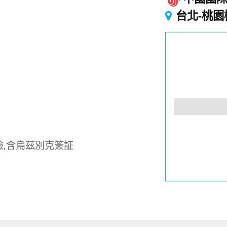
台北-桃園
險,含烏茲別克簽証