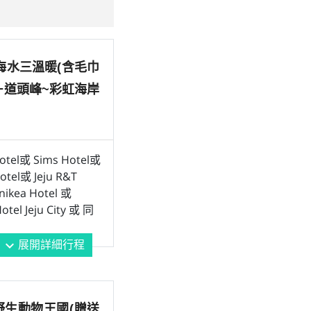
海水三溫暖(含毛巾
－道頭峰~彩虹海岸
Hotel或 Sims Hotel或
Hotel或 Jeju R&T
ikea Hotel 或
otel Jeju City 或 同
展開詳細行程
expand_more
野⽣動物王國(贈送