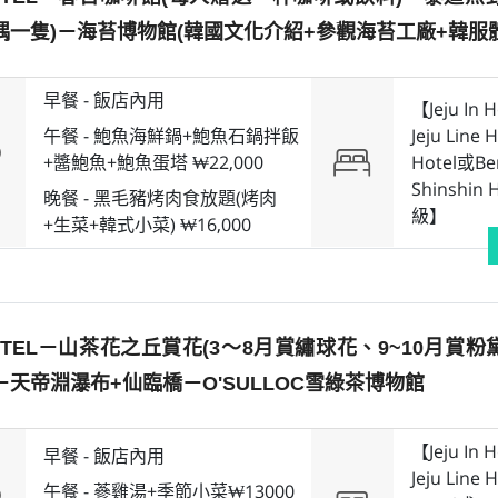
偶⼀隻)－海苔博物館(韓國文化介紹+參觀海苔⼯廠+韓服
早餐 -
飯店內用
【Jeju In 
午餐 -
鮑魚海鮮鍋+鮑魚石鍋拌飯
Jeju Line 
+醬鮑魚+鮑魚蛋塔 ₩22,000
Hotel或Ben
Shinshin H
晚餐 -
黑毛豬烤肉食放題(烤肉
級】
+生菜+韓式小菜) ₩16,000
OTEL－⼭茶花之丘賞花(3～8⽉賞繡球花、9~10⽉賞
－天帝淵瀑布+仙臨橋－O'SULLOC雪綠茶博物館
【Jeju In 
早餐 -
飯店內用
Jeju Line 
午餐 -
蔘雞湯+季節小菜₩13000