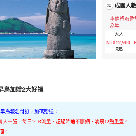
成團人
people
本價格為參
為準
大人
NT$12,900
元起
早鳥加贈2大好禮
名早鳥報名付訂，加碼贈送：
，每人一張，每日1GB流量，超過降速不斷網，凌晨12點重置
。
乙個。