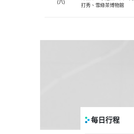
(六)
打秀、雪綠茶博物館
每日行程