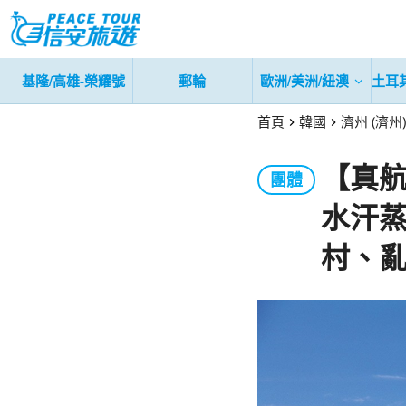
基隆/高雄-榮耀號
郵輪
歐洲/美洲/紐澳
土耳
首頁
韓國
濟州 (濟州)
【真航
團體
水汗
村、