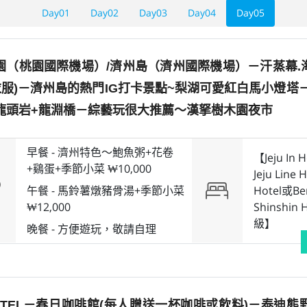
Day01
Day02
Day03
Day04
Day05
園（桃園國際機場）/濟州島（濟州國際機場）－汗蒸幕.
衣服)－濟州島的熱門IG打卡景點~梨湖可愛紅白馬小燈塔
龍頭岩+龍淵橋－綜藝玩很大推薦～漢拏樹木園夜市
早餐 -
濟州特色～鮑魚粥+花卷
【Jeju In 
+鷄蛋+季節小菜 ₩10,000
Jeju Line 
午餐 -
馬鈴薯燉豬骨湯+季節小菜
Hotel或Ben
₩12,000
Shinshin H
級】
晚餐 -
方便遊玩，敬請自理
OTEL－春⽇咖啡館(每⼈贈送⼀杯咖啡或飲料)－泰迪熊