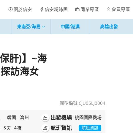
關於信安
信安粉絲團
同業專區
會員專區
東南亞/海島
中國/港澳
高雄出發
保肝)】~海
、探訪海女
團型編號 CJU05LJ0004
區
出發機場
韓國
濟州
flight_takeoff
桃園國際機場
數
航班資訊
天
夜
5
4
airlines
航班資訊