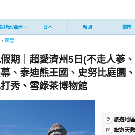
其/非洲/亞洲
日本
韓國
越南
團體
假期｜超愛濟州5⽇(不走人蔘、
蒸幕、泰迪熊王國、史努比庭園
亂打秀、雪綠茶博物館
旅遊地
room
旅遊天
event