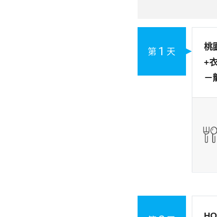
桃
1
第
天
+
－
H