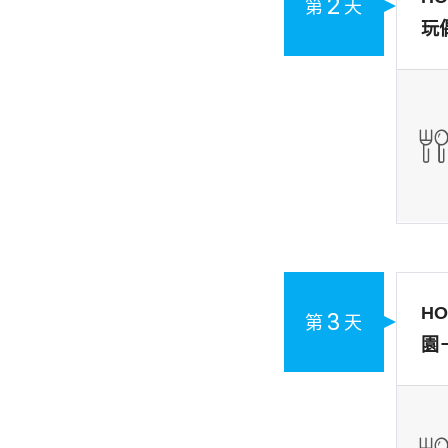
2
第
天
玩
H
3
第
天
園