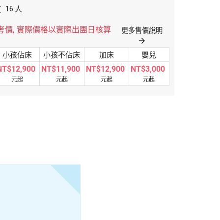
數
人
16
考價, 實際價格以實際出團日核算
更多售價說明
arrow_forward
小孩佔床
小孩不佔床
加床
嬰兒
NT$12,900
NT$11,900
NT$12,900
NT$3,000
元起
元起
元起
元起