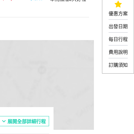
優惠方案
出發日期
每日行程
費用說明
訂購須知
expand_more
展開全部詳細行程